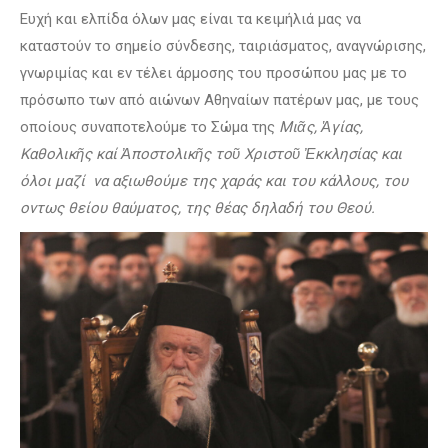
Ευχή και ελπίδα όλων μας είναι τα κειμήλιά μας να
καταστούν το σημείο σύνδεσης, ταιριάσματος, αναγνώρισης,
γνωριμίας και εν τέλει άρμοσης του προσώπου μας με το
πρόσωπο των από αιώνων Αθηναίων πατέρων μας, με τους
οποίους συναποτελούμε το Σώμα της
Μι
ᾶ
ς,
Ἁ
γίας,
Καθολικ
ῆ
ς καί
Ἀ
ποστολικ
ῆ
ς το
ῦ
Χριστο
ῦ
Ἐ
κκλησίας και
όλοι μαζί να αξιωθούμε της χαράς και του κάλλους, του
οντως θείου θαύματος, της θέας δηλαδή του Θεού.