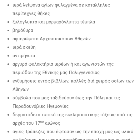
ιερά λείψανα αγίων φυλαγμένα σε κατάλληλες
περίτεχνες θήκες
ξυλόγλυπτα και μαρμαρόγλυπτα τέμπλα
βημόθυρα
αφιερώματα Αρχιεπισκόπων Αθηνών
ιερά σκεύη
αντιμήνσια
αργυρά φυλακτήρια ιερέων ή και αγωνιστών της
περιόδου της Εθνικής μας Παλιγγενεσίας
ενθυμήσεις εντός βιβλίων, πολλές διά χειρός οσίων των
Αθηνών
σύμβολα που μας ταξιδεύουν έως την Πόλη και τις
Παραδουνάβιες Ηγεμονίες
δερματόδετα τυπικά της εκκλησιαστικής τάξεως από τις
ου
αρχές του 17
αιώνος
αγίες Τράπεζες που έφτασαν ως την εποχή μας ως υλικό
σε δεύτερη, που χρησιμοποιήθηκε ποικιλοτρόπως κατά