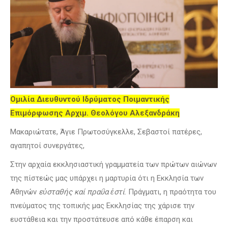
Ομιλία Διευθυντού Ιδρύματος Ποιμαντικής
Επιμόρφωσης Αρχιμ. Θεολόγου Αλεξανδράκη
Μακαριώτατε, Άγιε Πρωτοσύγκελλε, Σεβαστοί πατέρες,
αγαπητοί συνεργάτες,
Στην αρχαία εκκλησιαστική γραμματεία των πρώτων αιώνων
της πίστεώς μας υπάρχει η μαρτυρία ότι η Εκκλησία των
Αθηνών
ε
ὐ
σταθής καί πρα
ΰ
α
ἐ
στί
. Πράγματι, η πραότητα του
πνεύματος της τοπικής μας Εκκλησίας της χάρισε την
ευστάθεια και την προστάτευσε από κάθε έπαρση και