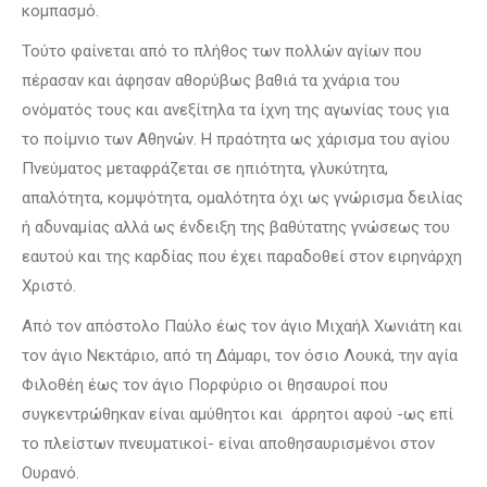
κομπασμό.
Τούτο φαίνεται από το πλήθος των πολλών αγίων που
πέρασαν και άφησαν αθορύβως βαθιά τα χνάρια του
ονόματός τους και ανεξίτηλα τα ίχνη της αγωνίας τους για
το ποίμνιο των Αθηνών. Η πραότητα ως χάρισμα του αγίου
Πνεύματος μεταφράζεται σε ηπιότητα, γλυκύτητα,
απαλότητα, κομψότητα, ομαλότητα όχι ως γνώρισμα δειλίας
ή αδυναμίας αλλά ως ένδειξη της βαθύτατης γνώσεως του
εαυτού και της καρδίας που έχει παραδοθεί στον ειρηνάρχη
Χριστό.
Από τον απόστολο Παύλο έως τον άγιο Μιχαήλ Χωνιάτη και
τον άγιο Νεκτάριο, από τη Δάμαρι, τον όσιο Λουκά, την αγία
Φιλοθέη έως τον άγιο Πορφύριο οι θησαυροί που
συγκεντρώθηκαν είναι αμύθητοι και άρρητοι αφού -ως επί
το πλείστων πνευματικοί- είναι αποθησαυρισμένοι στον
Ουρανό.