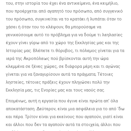
του, στην ιστορία του έχει ένα αντικείμενο, ένα κειμήλιο,
που προέρχεται από αγαπητό του πρόσωπο, από συγγενικό
του πρόσωπο, συγκινείται να το κρατάει ή λυπάται όταν το
χάσει ή όταν του το κλέψουν, θα μπορούσαμε να
γενικεύσουμε αυτό το πρόβλημα για να δούμε τι λεηλασίες
έχουν γίνει γύρω από το χώρο της Εκκλησίας μας και της
Ιστορίας μας. Βλέπετε τι θόρυβος, τι πόλεμος γίνεται για τα
ιερά της Ακροπόλεως πού βρίσκονται αυτή την ώρα
κλεμμένα σε ξένες χώρες, σε διάφορα μέρη και τι αγώνας
γίνεται για να ξαναγυρίσουν αυτά τα πράγματα; Τέτοιες
ληστείες, τέτοιες πράξεις έχουν πληγώσει πολύ την
Εκκλησία μας, τις Ενορίες μας και τους ναούς σας.
Επομένως, αυτή η εργασία που έγινε είναι πρώτα απ’ όλα
αποκατάσταση. Δεύτερον, είναι μια ασφάλεια για το από ‘δω
και πέρα. Τρίτον είναι για εκείνους που αγαπούν, γιατί είναι
και άλλοι που δεν τα αγαπούν αυτά τα στοιχεία, άλλοι που