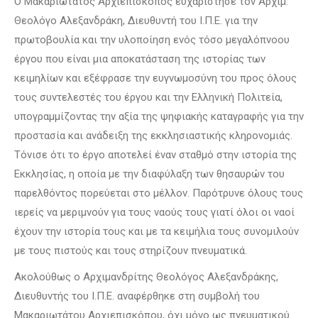
Ο Μακαριώτατος Αρχιεπίσκοπος ευχαρίστησε τον Αρχιμ.
Θεολόγο Αλεξανδράκη, Διευθυντή του Ι.Π.Ε. για την
πρωτοβουλία και την υλοποίηση ενός τόσο μεγαλόπνοου
έργου που είναι μια αποκατάσταση της ιστορίας των
κειμηλίων και εξέφρασε την ευγνωμοσύνη του προς όλους
τους συντελεστές του έργου και την Ελληνική Πολιτεία,
υπογραμμίζοντας την αξία της ψηφιακής καταγραφής για την
προστασία και ανάδειξη της εκκλησιαστικής κληρονομιάς.
Τόνισε ότι το έργο αποτελεί έναν σταθμό στην ιστορία της
Εκκλησίας, η οποία με την διαφύλαξη των θησαυρών του
παρελθόντος πορεύεται στο μέλλον. Παρότρυνε όλους τους
ιερείς να μεριμνούν για τους ναούς τους γιατί όλοι οι ναοί
έχουν την ιστορία τους και με τα κειμήλια τους συνομιλούν
με τους πιστούς και τους στηρίζουν πνευματικά.
Ακολούθως ο Αρχιμανδρίτης Θεολόγος Αλεξανδράκης,
Διευθυντής του Ι.Π.Ε. αναφέρθηκε στη συμβολή του
Μακαριωτάτου Αρχιεπισκόπου, όχι μόνο ως πνευματικού