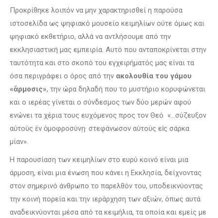
Προκρίθηκε λοιπόν να μην χαρακτηρισθεί η παρούσα
ιστοσελίδα ως ψηφιακό μουσείο κειμηλίων ούτε όμως και
ψηφιακό εκθετήριο, αλλά να αντλήσουμε από την
εκκλησιαστική μας εμπειρία. Αυτό που ανταποκρίνεται στην
ταυτότητα και στο σκοπό του εγχειρήματός μας είναι τα
όσα περιγράφει ο όρος από την
ακολουθία του γάμου
«
ἅ
ρμοσις»
, την ώρα δηλαδή που το μυστήριο κορυφώνεται
και ο ιερέας γίνεται ο σύνδεσμος των δύο μερών αφού
ενώνει τα χέρια τους ευχόμενος προς τον Θεό «…σύζευξον
αὐτοὺς ἐν ὁμοφροσύνῃ· στεφάνωσον αὐτοὺς εἰς σάρκα
μίαν».
Η παρουσίαση των κειμηλίων στο ευρύ κοινό είναι μια
άρμοση, είναι μια ένωση που κάνει η Εκκλησία, δείχνοντας
στον σημερινό άνθρωπο το παρελθόν του, υποδεικνύοντας
την κοινή πορεία και την ιεράρχηση των αξιών, όπως αυτά
αναδεικνύονται μέσα από τα κειμήλια, τα οποία και εμείς με