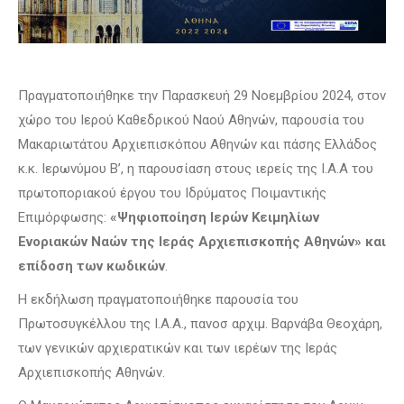
Πραγματοποιήθηκε την Παρασκευή 29 Νοεμβρίου 2024, στον
χώρο του Ιερού Καθεδρικού Ναού Αθηνών, παρουσία του
Μακαριωτάτου Αρχιεπισκόπου Αθηνών και πάσης Ελλάδος
κ.κ. Ιερωνύμου Β’, η παρουσίαση στους ιερείς της Ι.Α.Α του
πρωτοποριακού έργου του Ιδρύματος Ποιμαντικής
Επιμόρφωσης:
«Ψηφιοποίηση Ιερών Κειμηλίων
Ενοριακών Ναών της Ιεράς Αρχιεπισκοπής Αθηνών» και
επίδοση των κωδικών
.
Η εκδήλωση πραγματοποιήθηκε παρουσία του
Πρωτοσυγκέλλου της Ι.Α.Α., πανοσ αρχιμ. Βαρνάβα Θεοχάρη,
των γενικών αρχιερατικών και των ιερέων της Ιεράς
Αρχιεπισκοπής Αθηνών.