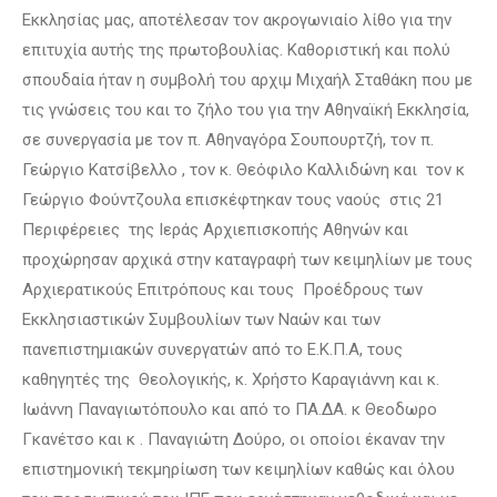
Εκκλησίας μας, αποτέλεσαν τον ακρογωνιαίο λίθο για την
επιτυχία αυτής της πρωτοβουλίας. Καθοριστική και πολύ
σπουδαία ήταν η συμβολή του αρχιμ Μιχαήλ Σταθάκη που με
τις γνώσεις του και το ζήλο του για την Αθηναϊκή Εκκλησία,
σε συνεργασία με τον π. Αθηναγόρα Σουπουρτζή, τον π.
Γεώργιο Κατσίβελλο , τον κ. Θεόφιλο Καλλιδώνη και τον κ
Γεώργιο Φούντζουλα επισκέφτηκαν τους ναούς στις 21
Περιφέρειες της Ιεράς Αρχιεπισκοπής Αθηνών και
προχώρησαν αρχικά στην καταγραφή των κειμηλίων με τους
Αρχιερατικούς Επιτρόπους και τους Προέδρους των
Εκκλησιαστικών Συμβουλίων των Ναών και των
πανεπιστημιακών συνεργατών από το Ε.Κ.Π.Α, τους
καθηγητές της Θεολογικής, κ. Χρήστο Καραγιάννη και κ.
Ιωάννη Παναγιωτόπουλο και από το ΠΑ.ΔΑ. κ Θεοδωρο
Γκανέτσο και κ . Παναγιώτη Δούρο, οι οποίοι έκαναν την
επιστημονική τεκμηρίωση των κειμηλίων καθώς και όλου