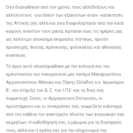
Όσα διασώθηκαν από τον χρόνο, τους αλλόδοξους και
αλλόπιστους -για πλέον των εξακοσίων ετών- κατακτητές
της Αττικής γης αλλά και όσα διαφυλάχτηκαν από την κατά
καιρούς εναντίον τους μανία, έφτασαν έως τις ημέρες μας
ως πολύτιμο αποκύημα έκφρασης πίστεως, προϊόν
προσευχής, θυσίας, έμπνευσης, φιλοκαλίας και αθηναϊκής
ευγένειας.
Το έργο αυτό ολοκληρώθηκε με την ευλογιά και την
εμπιστοσύνη του πνευματικού μας πατέρα Μακαριωτάτου
Αρχιεπισκόπου Αθηνών και Πάσης Ελλάδος κ.κ. Ιερωνύμου
Β΄, την στήριξη του Δ. Σ. του Ι.Π.Ε. και τη δική σας
συμμετοχή. Εσείς, οι Αρχιερατικοί Επίτροποι, οι
προϊστάμενοι και οι συνεργάτες σας, γνωρίζετε καλύτερα
από τον καθένα τον ανεκτίμητο πλούτο των ενοριακών σας
κειμηλίων. Η καθοδήγησή σας, η μέριμνα για τη διατήρησή
τους, αλλά και η αγάπη σας για την κληρονομιά της