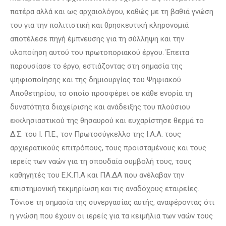
πατέρα αλλά και ως αρχαιολόγου, καθώς με τη βαθιά γνώση
του για την πολιτιστική και θρησκευτική κληρονομιά
αποτέλεσε πηγή έμπνευσης για τη σύλληψη και την
υλοποίηση αυτού του πρωτοποριακού έργου. Έπειτα
παρουσίασε το έργο, εστιάζοντας στη σημασία της
ψηφιοποίησης και της δημιουργίας του Ψηφιακού
Αποθετηρίου, το οποίο προσφέρει σε κάθε ενορία τη
δυνατότητα διαχείρισης και ανάδειξης του πλούσιου
εκκλησιαστικού της θησαυρού και ευχαρίστησε θερμά το
Δ.Σ. του Ι. Π.Ε., τον Πρωτοσύγκελλο της Ι.Α.Α. τους
αρχιερατικούς επιτρόπους, τους προϊσταμένους και τους
ιερείς των ναών για τη σπουδαία συμβολή τους, τους
καθηγητές του Ε.Κ.Π.Α και ΠΑ.ΔΑ που ανέλαβαν την
επιστημονική τεκμηρίωση και τις αναδόχους εταιρείες.
Τόνισε τη σημασία της συνεργασίας αυτής, αναφέροντας ότι
η γνώση που έχουν οι ιερείς για τα κειμήλια των ναών τους