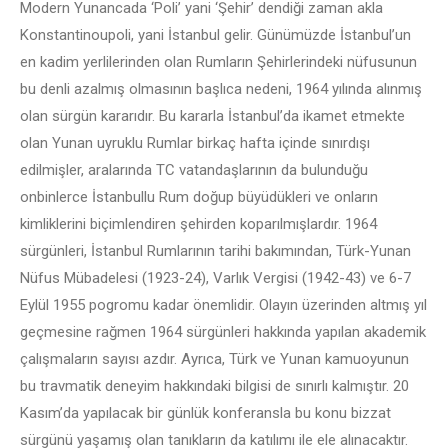
Modern Yunancada ‘Poli’ yani ‘Şehir’ dendiği zaman akla
Konstantinoupoli, yani İstanbul gelir. Günümüzde İstanbul’un
en kadim yerlilerinden olan Rumların Şehirlerindeki nüfusunun
bu denli azalmış olmasının başlıca nedeni, 1964 yılında alınmış
olan sürgün kararıdır. Bu kararla İstanbul’da ikamet etmekte
olan Yunan uyruklu Rumlar birkaç hafta içinde sınırdışı
edilmişler, aralarında TC vatandaşlarının da bulunduğu
onbinlerce İstanbullu Rum doğup büyüdükleri ve onların
kimliklerini biçimlendiren şehirden koparılmışlardır. 1964
sürgünleri, İstanbul Rumlarının tarihi bakımından, Türk-Yunan
Nüfus Mübadelesi (1923-24), Varlık Vergisi (1942-43) ve 6-7
Eylül 1955 pogromu kadar önemlidir. Olayın üzerinden altmış yıl
geçmesine rağmen 1964 sürgünleri hakkında yapılan akademik
çalışmaların sayısı azdır. Ayrıca, Türk ve Yunan kamuoyunun
bu travmatik deneyim hakkındaki bilgisi de sınırlı kalmıştır. 20
Kasım’da yapılacak bir günlük konferansla bu konu bizzat
sürgünü yaşamış olan tanıkların da katılımı ile ele alınacaktır.