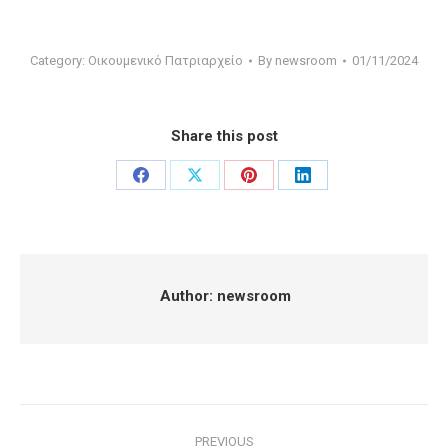
Category:
Οικουμενικό Πατριαρχείο
By
newsroom
01/11/2024
Share this post
Share
Share
Share
Share
on
on
on
on
Facebook
X
Pinterest
LinkedIn
Author:
newsroom
Post
PREVIOUS