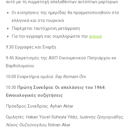
αυτό με τη συμμετοχή απελαθέντων αυτόπτων μαρτύρων.
Οι εισηγήσεις της ημερίδας θα πραγματοποιηθούν στα
ελληνικά και στα τουρκικά.
Παρέχεται ταυτόχρονη μετάφραση
Για την εγγραφή σας συμπληρώστε την
φόρμα
9.30 Εγγραφές και Έναρξη
9.45 Χαιρετισμός της ΑΘΠ Οικουμενικού Πατριάρχου κκ
Βαρθολομαίου
10.00 Εναρκτήρια ομιλία:
İlay Romain Örs
10.30
Πρώτη Συνεδρία: Οι απελάσεις του 1964:
Εννοιολογικές συζητήσεις
Πρόεδρος Συνεδρίας: Ayhan Aktar
Ομιλητές: Hakan Yücel-Süheyla Yıldız,
Ιωάννης Γρηγοριάδης,
Νίκος Ουζούνογλου
, Rıdvan Akar