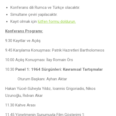
Konferans dili Rumca ve Türkçe olacaktır.
Simultane çeviri yapılacaktır.
Kayıt olmak için
lütfen formu doldurun.
Konferans Programı:
9.30 Kayıtlar ve Açılış
9.45 Karşılama Konuşması: Patrik Hazretleri Bartholomeos
10.00 Açılış Konuşması: İlay Romain Örs
10.30
Panel 1: 1964 Sürgünleri: Kavramsal Tartışmalar
Oturum Başkanı: Ayhan Aktar
Hakan Yücel-Süheyla Yıldız, Ioannis Grigoriadis, Nikos
Uzunoğlu, Rıdvan Akar
11.30 Kahve Arası
11.45 Yönetmenin Sunumuyla Film Gösterimi 1: