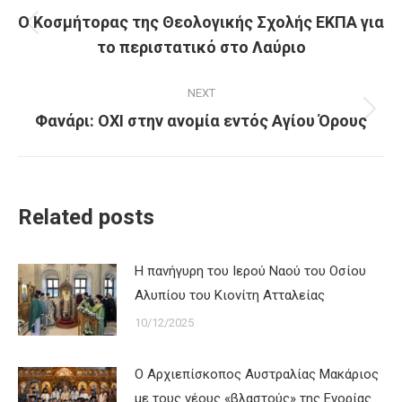
navigation
Ο Κοσμήτορας της Θεολογικής Σχολής ΕΚΠΑ για
Previous
το περιστατικό στο Λαύριο
post:
NEXT
Φανάρι: ΟΧΙ στην ανομία εντός Αγίου Όρους
Next
post:
Related posts
Η πανήγυρη του Ιερού Ναού του Οσίου
Αλυπίου του Κιονίτη Ατταλείας
10/12/2025
Ο Αρχιεπίσκοπος Αυστραλίας Μακάριος
με τους νέους «βλαστούς» της Ενορίας