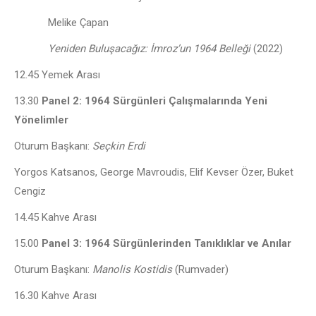
Melike Çapan
Yeniden Buluşacağız: İmroz’un 1964 Belleği
(2022)
12.45 Yemek Arası
13.30
Panel 2: 1964 Sürgünleri Çalışmalarında Yeni
Yönelimler
Oturum Başkanı:
Seçkin Erdi
Yorgos Katsanos, George Mavroudis, Elif Kevser Özer, Buket
Cengiz
14.45 Kahve Arası
15.00
Panel 3: 1964 Sürgünlerinden Tanıklıklar ve Anılar
Oturum Başkanı:
Manolis Kostidis
(Rumvader)
16.30 Kahve Arası