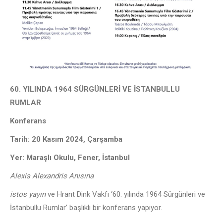
60. YILINDA 1964 SÜRGÜNLERİ VE İSTANBULLU
RUMLAR
Konferans
Tarih: 20 Kasım 2024, Çarşamba
Yer: Maraşlı Okulu, Fener, İstanbul
Alexis Alexandris Anısına
istos yayın
ve Hrant Dink Vakfı ‘60. yılında 1964 Sürgünleri ve
İstanbullu Rumlar’ başlıklı bir konferans yapıyor.