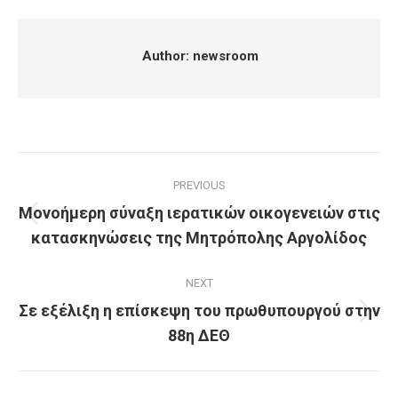
Facebook
X
Pinterest
LinkedIn
Author:
newsroom
Post
PREVIOUS
navigation
Μονοήμερη σύναξη ιερατικών οικογενειών στις
Previous
κατασκηνώσεις της Μητρόπολης Αργολίδος
post:
NEXT
Σε εξέλιξη η επίσκεψη του πρωθυπουργού στην
Next
88η ΔΕΘ
post: