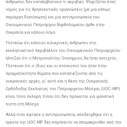
άνθρωποι δεν καταλαβαίνουν τι ακριβώς. Ψηφίζεται ένας
νόμος για τις θρησκευτικές οργανώσεις (με μια κάπως
περίεργη διατύπωση) και μια αντιπροσωπεία του
Οικουμενικού Πατριάρχου Βαρθολομαίου ήρθε στην
Ουκρανία για κάποιο λόγο.
Πιστεύω ότι κάποιοι ειλικρινείς άνθρωποι στο
εκκλησιαστικό περιβάλλον του Οικουμενικού Πατριαρχείου
ήλπιζαν ότι ο Μητροπολίτης Ονούφριος θα ήταν ανοιχτός.
Πίστευαν ότι ο ίδιος και οι επίσκοποί του ήταν στην
πραγματικότητα θύματα που καταπιέζονται από τις
ουκρανικές αρχές, γι’ αυτό και η θέση της Ουκρανικής
Ορθόδοξης Εκκλησίας του Πατριαρχείου Μόσχας (UOC-MP)
είναι τόσο σκληρή. Είπαν ότι δεν πρόκειται για φανατική
πίστη στη Μόσχα.
Αλλά όταν έφτασε η αντιπροσωπεία, αποδείχθηκε ότι η
ηγεσία της UOC-MP δεν επρόκειτο να απομακρυνθεί από την