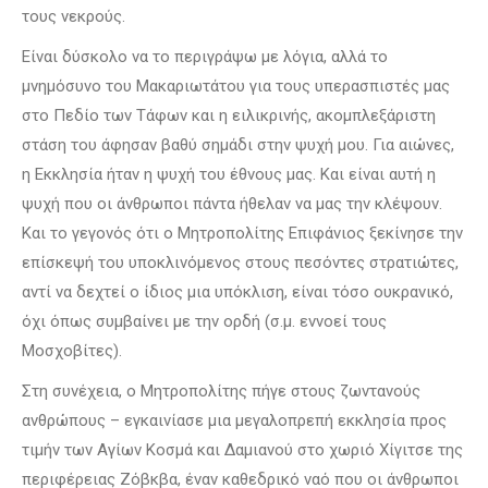
τους νεκρούς.
Είναι δύσκολο να το περιγράψω με λόγια, αλλά το
μνημόσυνο του Μακαριωτάτου για τους υπερασπιστές μας
στο Πεδίο των Τάφων και η ειλικρινής, ακομπλεξάριστη
στάση του άφησαν βαθύ σημάδι στην ψυχή μου. Για αιώνες,
η Εκκλησία ήταν η ψυχή του έθνους μας. Και είναι αυτή η
ψυχή που οι άνθρωποι πάντα ήθελαν να μας την κλέψουν.
Και το γεγονός ότι ο Μητροπολίτης Επιφάνιος ξεκίνησε την
επίσκεψή του υποκλινόμενος στους πεσόντες στρατιώτες,
αντί να δεχτεί ο ίδιος μια υπόκλιση, είναι τόσο ουκρανικό,
όχι όπως συμβαίνει με την ορδή (σ.μ. εννοεί τους
Μοσχοβίτες).
Στη συνέχεια, ο Μητροπολίτης πήγε στους ζωντανούς
ανθρώπους – εγκαινίασε μια μεγαλοπρεπή εκκλησία προς
τιμήν των Αγίων Κοσμά και Δαμιανού στο χωριό Χίγιτσε της
περιφέρειας Ζόβκβα, έναν καθεδρικό ναό που οι άνθρωποι