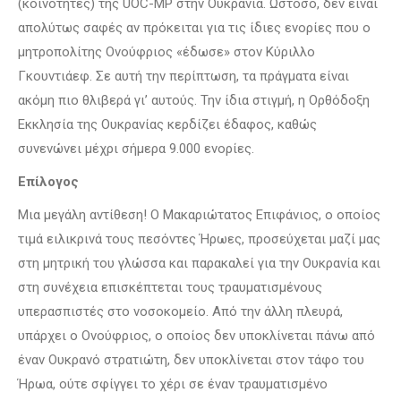
(κοινότητες) της UOC-MP στην Ουκρανία. Ωστόσο, δεν είναι
απολύτως σαφές αν πρόκειται για τις ίδιες ενορίες που ο
μητροπολίτης Ονούφριος «έδωσε» στον Κύριλλο
Γκουντιάεφ. Σε αυτή την περίπτωση, τα πράγματα είναι
ακόμη πιο θλιβερά γι’ αυτούς. Την ίδια στιγμή, η Ορθόδοξη
Εκκλησία της Ουκρανίας κερδίζει έδαφος, καθώς
συνενώνει μέχρι σήμερα 9.000 ενορίες.
Επίλογος
Μια μεγάλη αντίθεση! Ο Μακαριώτατος Επιφάνιος, ο οποίος
τιμά ειλικρινά τους πεσόντες Ήρωες, προσεύχεται μαζί μας
στη μητρική του γλώσσα και παρακαλεί για την Ουκρανία και
στη συνέχεια επισκέπτεται τους τραυματισμένους
υπερασπιστές στο νοσοκομείο. Από την άλλη πλευρά,
υπάρχει ο Ονούφριος, ο οποίος δεν υποκλίνεται πάνω από
έναν Ουκρανό στρατιώτη, δεν υποκλίνεται στον τάφο του
Ήρωα, ούτε σφίγγει το χέρι σε έναν τραυματισμένο