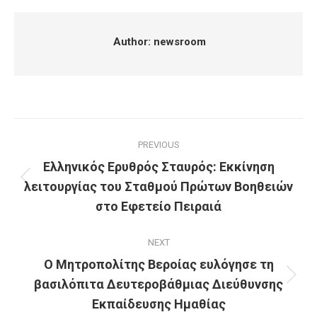
Facebook
X
Pinterest
LinkedIn
Author:
newsroom
Post
PREVIOUS
navigation
Ελληνικός Ερυθρός Σταυρός: Εκκίνηση
λειτουργίας του Σταθμού Πρώτων Βοηθειών
Previous
post:
στο Εφετείο Πειραιά
NEXT
Ο Μητροπολίτης Βεροίας ευλόγησε τη
βασιλόπιτα Δευτεροβάθμιας Διεύθυνσης
Next
post:
Εκπαίδευσης Ημαθίας