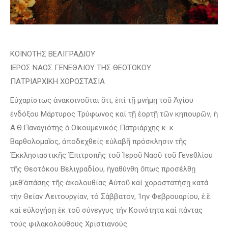
ΚΟΙΝΟΤΗΣ ΒΕΛΙΓΡΑΔΙΟΥ
ΙΕΡΟΣ ΝΑΟΣ ΓΕΝΕΘΛΙΟΥ ΤΗΣ ΘΕΟΤΟΚΟΥ
ΠΑΤΡΙΑΡΧΙΚΗ ΧΟΡΟΣΤΑΣΙΑ
Εὐχαρίστως ἀνακοινοῦται ὅτι, ἐπί τῇ μνήμῃ τοῦ Ἁγίου
ἐνδόξου Μάρτυρος Τρύφωνος καί τῇ ἑορτῇ τῶν κηπουρῶν, ἡ
Α.Θ.Παναγιότης ὁ Οἰκουμενικός Πατριάρχης κ. κ.
Βαρθολομαῖος, ἀποδεχθείς εὐλαβῆ πρόσκλησιν τῆς
Ἐκκλησιαστικῆς Ἐπιτροπῆς τοῦ Ἱεροῦ Ναοῦ τοῦ Γενεθλίου
τῆς Θεοτόκου Βελιγραδίου, ἠγαθύνθη ὅπως προσέλθῃ
μεθ’ἁπάσης τῆς ἀκολουθίας Αὐτοῦ καί χοροστατήσῃ κατά
τήν Θείαν Λειτουργίαν, τό Σάββατον, 1ην Φεβρουαρίου, ἐ.ἔ.
καί εὐλογήσῃ ἐκ τοῦ σύνεγγυς τήν Κοινότητα καί πάντας
τούς φιλακολούθους Χριστιανούς.