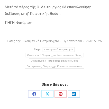
Μετά τό πέρας τῆς Θ. Λειτουργίας θά ἐπακολουθήσῃ
δεξίωσις ἐν τῇ Κοινοτικῇ αἰθούσῃ.
ΠΗΓΗ: Φανάριον
Category:
Οικουμενικό Πατριαρχείο
By
newsroom
29/01/2025
Tags:
Οικουμενικό Πατριαρχείο
Οικουμενικό Πατριαρχείο Κωνσταντινουπόλεως
Οικουμενικός Πατριάρχης Βαρθολομαίος
Οικουμενικός Πατριάρχης Κωνσταντινουπόλεως
Share this post
Share
Share
Share
Share
on
on
on
on