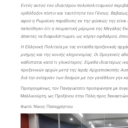
Εντός αυτού του ιδιαιτέρου πολυπολιτισμικού περιβά
ορθόδοξον πίστιν και ταυτότητα του Γένους. Βεβαίως,
αφού η Ρωμαίικη παράδοσις εκ της φύσεώς της είναι
πεποίθησιν ότι η ποιμαντική μέριμνα της Μεγάλης Εκ
άπαντες να διαφυλάττωμεν, ως κόρην οφθαλμού, όπου
Η Ελληνική Πολιτεία με τας ενταύθα προξενικάς αρχά
μνήμης και της κοινής κληρονομίας. Οι Ομογενείς αδ
καθίσταται κατά τι γλυκύτερος. Είμεθα ιδιαιτέρως ικ
προξενικών αρχών μετά της Ιεράς Αρχιεπισκοπής Αυστ
διά την ενίσχυσιν των δεσμών με την γενέθλιον γην κ
Προηγουμένως, τον Παναγιώτατο προσφώνησε με συγκιν
Μαλλικούρτη, ως Προξένου στην Πόλη προς δεκαετιών
Φωτό: Νίκος Παπαχρήστου