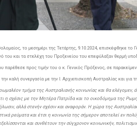
ολομαίος, το μεσημέρι της Τετάρτης, 9.10.2024, επισκέφθηκε το Γ
υγό του και τα στελέχη του Προξενείου του επεφύλαξαν θερμή υπο
υ παρέθεσε προς τιμήν του ο κ. Γενικός Πρόξενος, σε παρακείμεν
 την καλή συνεργασία με την Ι. Αρχιεπισκοπή Αυστραλίας και για τ
ρωμαλέον τμήμα της Αυστραλιανής κοινωνίας και θα ελέγομεν, άν
ότι η σχέσις με την Μητέρα Πατρίδα και το οικοδόμημα της Ρωμ
λωσιν, αλλά στενήν σχέσιν και αναφοράν. Η χώρα της Αυστραλίας 
στικά ρεύματα και έτσι η κοινωνία της σήμερον αποτελεί εν πολ
ξελίσσονται και συνθέτουν την σύγχρονον κοινωνικήν, πολιτισμ