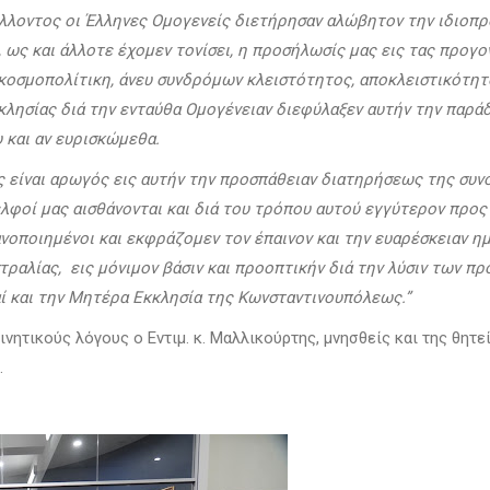
λλοντος οι Έλληνες Ομογενείς διετήρησαν αλώβητον την ιδιοπρο
 ως και άλλοτε έχομεν τονίσει, η προσήλωσίς μας εις τας προγο
 κοσμοπολίτικη, άνευ συνδρόμων κλειστότητος, αποκλειστικότητ
κλησίας διά την ενταύθα Ομογένειαν διεφύλαξεν αυτήν την παράδ
 και αν ευρισκώμεθα.
ς είναι αρωγός εις αυτήν την προσπάθειαν διατηρήσεως της συν
ελφοί μας αισθάνονται και διά του τρόπου αυτού εγγύτερον προς
ανοποιημένοι και εκφράζομεν τον έπαινον και την ευαρέσκειαν η
ραλίας, εις μόνιμον βάσιν και προοπτικήν διά την λύσιν των π
αί και την Μητέρα Εκκλησία της Κωνσταντινουπόλεως.”
ητικούς λόγους ο Εντιμ. κ. Μαλλικούρτης, μνησθείς και της θητ
.