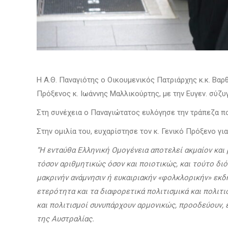
Η Α.Θ. Παναγιότης ο Οικουμενικός Πατριάρχης κ.κ. Βαρθ
Πρόξενος κ. Ιωάννης Μαλλικούρτης, με την Ευγεν. σύζ
Στη συνέχεια ο Παναγιώτατος ευλόγησε την τράπεζα πο
Στην ομιλία του, ευχαρίστησε τον κ. Γενικό Πρόξενο για
“Η ενταύθα Ελληνική Ομογένεια αποτελεί ακμαίον και 
τόσον αριθμητικώς όσον και ποιοτικώς, και τούτο δι
μακρινήν ανάμνησιν ή ευκαιριακήν «φολκλορικήν» εκδή
ετερότητα και τα διαφορετικά πολιτισμικά και πολιτι
και πολιτισμοί συνυπάρχουν αρμονικώς, προοδεύουν, ε
της Αυστραλίας.