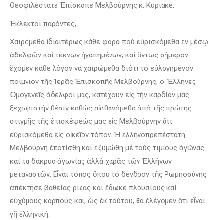
Θεοφιλέστατε Ἐπίσκοπε Μελβούρνης κ. Κυριακέ,
Ἐκλεκτοί παρόντες,
Χαιρόμεθα ἰδιαιτέρως κάθε φορά πού εὑρισκόμεθα ἐν μέσῳ
ἀδελφῶν καί τέκνων ἠγαπημένων, καί ὄντως σήμερον
ἔχομεν κάθε λόγον νά χαιρώμεθα διότι τό εὐλογημένον
ποίμνιον τῆς Ἱερᾶς Ἐπισκοπῆς Μελβούρνης, οἱ Ἑλληνες
Ὁμογενεῖς ἀδελφοί μας, κατέχουν εἰς τήν καρδίαν μας
ξεχωριστήν θέσιν καθώς αἰσθανόμεθα ἀπό τῆς πρώτης
στιγμῆς τῆς ἐπισκέψεώς μας εἰς Μελβούρνην ὅτι
εὑρισκόμεθα εἰς οἰκεῖον τόπον. Ἡ ἑλληνοπρεπέστατη
Μελβούρνη ἐποτίσθη καί ἐζυμώθη μέ τούς τιμίους ἀγῶνας
καί τά δάκρυα ἀγωνίας ἀλλά χαρᾶς τῶν Ἑλλήνων
μεταναστῶν. Εἶναι τόπος ὅπου τό δένδρον τῆς Ρωμηοσύνης
ἀπέκτησε βαθείας ρίζας καί ἔδωκε πλουσίους καί
εὐχύμους καρπούς καί, ὡς ἐκ τούτου, θά ἐλέγομεν ὅτι εἶναι
γῆ ἑλληνική.