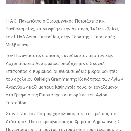
Η Α.Θ. Παναγιότης ο Οικουμενικός Πατριάρχης κ.κ.
Βαρθολομαίος, επισκέφθηκε την Δευτέρα, 14 Οκτωβρίου,
τον Ι. Ναό Αγίου Ευσταθίου, στην Έδρα της Ι. Επισκοπής
Μελβούρνης.
Τον Παναγιώτατο, ο οποίος συνοδευόταν από τον Σεβ.
Αρχιεπίσκοπο Αυστραλίας, υποδέχθηκε ο Θεοφιλ.
Επίσκοπος κ. Κυριακός, οι ενθουσιώδεις μικροί μαθητές
του σχολείου Oakleigh Grammar της Κοινότητας των Αγίων
Αναργύρων μαζί με τους Καθηγητές τους, οι εργαζόμενοι
στα Γραφεία της Επισκοπής και ενορίτες του Αγίου
Ευσταθίου.
Στον Ι. Ναό τον Πατριάρχη καλωσόρισε ο εφημέριος του,
Αιδεσιμολ. Πρωτοπρεσβύτερος κ. Χρήστος Δημολιάνης. Ο
Παναγιώτατος στη σύντομη αντιφώνησή του εξέφρασε την