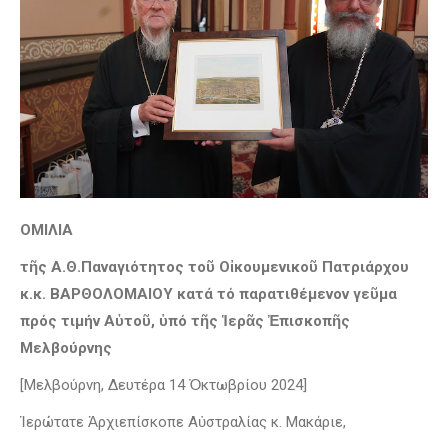
ΟΜΙΛΙΑ
τῆς Α.Θ.Παναγιότητος τοῦ Οἰκουμενικοῦ Πατριάρχου
κ.κ. ΒΑΡΘΟΛΟΜΑΙΟΥ κατά τό παρατιθέμενον γεῦμα
πρός τιμήν Αὐτοῦ, ὑπό τῆς Ἱερᾶς Ἐπισκοπῆς
Μελβούρνης
[Μελβούρνη, Δευτέρα 14 Ὀκτωβρίου 2024]
Ἱερώτατε Ἀρχιεπίσκοπε Αὐστραλίας κ. Μακάριε,