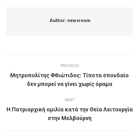
Facebook
X
Pinterest
LinkedIn
Author:
newsroom
Post
PREVIOUS
navigation
Μητροπολίτης Φθιώτιδος: Τίποτα σπουδαίο
Previous
δεν μπορεί να γίνει χωρίς όραμα
post:
NEXT
Η Πατριαρχική ομιλία κατά την Θεία Λειτουργία
Next
στην Μελβούρνη
post: