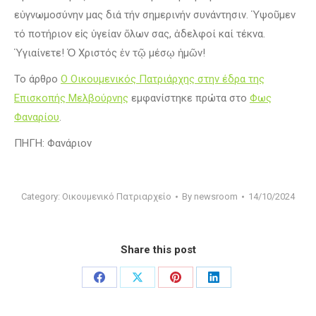
εὐγνωμοσύνην μας διά τήν σημερινήν συνάντησιν. Ὑψοῦμεν
τό ποτήριον εἰς ὑγείαν ὅλων σας, ἀδελφοί καί τέκνα.
Ὑγιαίνετε! Ὁ Χριστός ἐν τῷ μέσῳ ἡμῶν!
Το άρθρο
Ο Οικουμενικός Πατριάρχης στην έδρα της
Επισκοπής Μελβούρνης
εμφανίστηκε πρώτα στο
Φως
Φαναρίου
.
ΠΗΓΗ: Φανάριον
Category:
Οικουμενικό Πατριαρχείο
By
newsroom
14/10/2024
Share this post
Share
Share
Share
Share
on
on
on
on