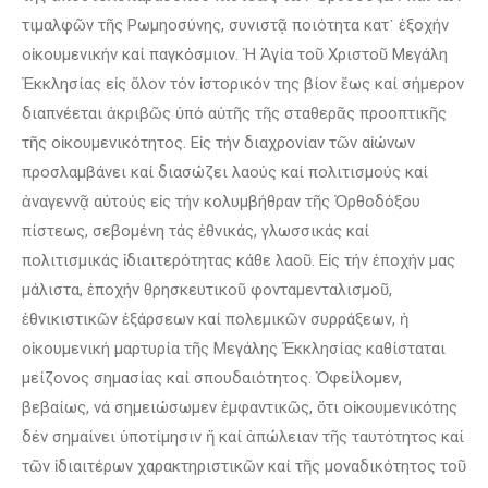
τιμαλφῶν τῆς Ρωμηοσύνης, συνιστᾷ ποιότητα κατ᾽ ἐξοχήν
οἰκουμενικήν καί παγκόσμιον. Ἡ Ἁγία τοῦ Χριστοῦ Μεγάλη
Ἐκκλησίας εἰς ὅλον τόν ἱστορικόν της βίον ἕως καί σήμερον
διαπνέεται ἀκριβῶς ὑπό αὐτῆς τῆς σταθερᾶς προοπτικῆς
τῆς οἰκουμενικότητος. Εἰς τήν διαχρονίαν τῶν αἰώνων
προσλαμβάνει καί διασώζει λαούς καί πολιτισμούς καί
ἀναγεννᾷ αὐτούς εἰς τήν κολυμβήθραν τῆς Ὀρθοδόξου
πίστεως, σεβομένη τάς ἐθνικάς, γλωσσικάς καί
πολιτισμικάς ἰδιαιτερότητας κάθε λαοῦ. Εἰς τήν ἐποχήν μας
μάλιστα, ἐποχήν θρησκευτικοῦ φονταμενταλισμοῦ,
ἐθνικιστικῶν ἐξάρσεων καί πολεμικῶν συρράξεων, ἡ
οἱκουμενική μαρτυρία τῆς Μεγάλης Ἐκκλησίας καθίσταται
μείζονος σημασίας καί σπουδαιότητος. Ὀφείλομεν,
βεβαίως, νά σημειώσωμεν ἐμφαντικῶς, ὅτι οἰκουμενικότης
δέν σημαίνει ὑποτίμησιν ἤ καί ἀπώλειαν τῆς ταυτότητος καί
τῶν ἰδιαιτέρων χαρακτηριστικῶν καί τῆς μοναδικότητος τοῦ