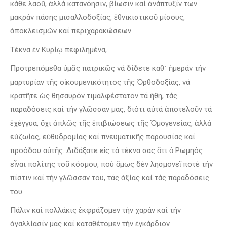
κάθε λαοῦ, ἀλλά κατανόησιν, βίωσιν καί ἀνάπτυξίν των
μακράν πάσης μισαλλοδοξίας, ἐθνικιστικοῦ μίσους,
ἀποκλεισμῶν καί περιχαρακώσεων.
Τέκνα ἐν Κυρίῳ πεφιλημένα,
Προτρεπόμεθα ὑμᾶς πατρικῶς νά δίδετε καθ᾽ ἡμεράν τήν
μαρτυρίαν τῆς οἰκουμενικότητος τῆς Ὀρθοδοξίας, νά
κρατῆτε ὡς θησαυρόν τιμαλφέστατον τά ἤθη, τάς
παραδόσεις καί τήν γλῶσσαν μας, διότι αὐτά ἀποτελοῦν τά
ἐχέγγυα, ὄχι ἁπλῶς τῆς ἐπιβιώσεως τῆς Ὁμογενείας, ἀλλά
εὐζωίας, εὐθυδρομίας καί πνευματικῆς παρουσίας καί
προόδου αὐτῆς. Διδάξατε εἰς τά τέκνα σας ὅτι ὁ Ρωμηός
εἶναι πολίτης τοῦ κόσμου, πού ὅμως δέν λησμονεῖ ποτέ τήν
πίστιν καί τήν γλῶσσαν του, τάς ἀξίας καί τάς παραδόσεις
του.
Πάλιν καί πολλάκις ἐκφράζομεν τήν χαράν καί τήν
ἀγαλλίασίν μας καί καταθέτομεν τήν ἐγκάρδιον