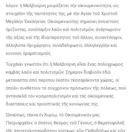
λόγον: ἡ Μελβούρνη μοιράζεται τήν οἰκουμενικότητα, ὡς
στοιχεῖον τῆς ταυτότητός της, μέ τήν Ἁγίαν τοῦ Χριστοῦ
Μεγάλην Ἐκκλησίαν. Οἱκουμενικότης σημαίνει ἀνοικτούς
ὁρίζοντας, συνύπαρξιν λαῶν καί πολιτισμῶν, ἀνάγνωρισιν
τῆς ἀξίας καί τῆς ἰδιαιτερότητος τοῦ ἄλλου, συναντίληψιν,
ἀλληλοπε-0ριχώρησιν, συναδέλφωσιν, ἀλληλεγγύην καί
κοινούς ὁραματισμούς.
Τυγχάνει γνωστόν ὅτι ἡ Μελβούρνη εἶναι ἕνας πολύχρωμος
καμβάς λαῶν καί πολιτισμῶν. Σήμερον διαβιοῦν ἐδῶ
μετανάσται ἀπό περίπου ἑκατόν τεσσαράκοντα χώρας, οἱ
ὁποῖοι συνθέτουν τό σύγχρονον πρόσωπον τῆς πόλεως, πού
ἀντανακλᾶ τόν κοσμοπολιτισμόν καί τάς οἰκουμενικάς
διαστάσεις καί προοπτικάς τῆς κοινωνίας της.
Ὡσαύτως, τέκνα ἐν Κυρίῳ, τό Οἰκουμενικόν μας
Πατριαρχεῖον, ὁ ὕπατος θεσμός τοῦ Γένους, ὁ θεματοφύλαξ
τῆς ἀποστολοπαραδόπου πίστεως τῶν Ὀρθοδόξων καί τῶν