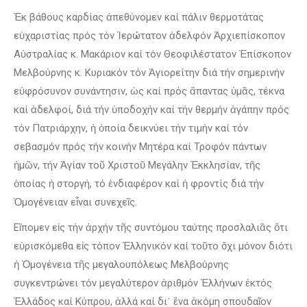
Ἐκ βάθους καρδίας ἀπεθύνομεν καί πάλιν θερμοτάτας
εὐχαριστίας πρός τόν Ἱερώτατον ἀδελφόν Ἀρχιεπίσκοπον
Αὐστραλίας κ. Μακάριον καί τόν Θεοφιλέστατον Ἐπίσκοπον
Μελβούρνης κ. Κυριακόν τόν Ἁγιορείτην διά τήν σημερινήν
εὐφρόσυνον συνάντησιν, ὡς καί πρός ἅπαντας ὑμᾶς, τέκνα
καί ἀδελφοί, διά τήν ὑποδοχήν καί τήν θερμήν ἀγάπην πρός
τόν Πατριάρχην, ἡ ὁποία δεικνύει τήν τιμήν καί τόν
σεβασμόν πρός τήν κοινήν Μητέρα καί Τροφόν πάντων
ἡμῶν, τήν Ἁγίαν τοῦ Χριστοῦ Μεγάλην Ἐκκλησίαν, τῆς
ὁποίας ἡ στοργή, τό ἐνδιαφέρον καί ἡ φροντίς διά τήν
Ὁμογένειαν εἶναι συνεχεῖς.
Εἴπομεν εἰς τήν ἀρχήν τῆς συντόμου ταύτης προσλαλιᾶς ὅτι
εὑρισκόμεθα εἰς τόπον Ἑλληνικόν καί τοῦτο ὄχι μόνον διότι
ἡ Ὁμογένεια τῆς μεγαλουπόλεως Μελβούρνης
συγκεντρώνει τόν μεγαλύτερον ἀριθμόν Ἑλλήνων ἐκτός
Ἑλλάδος καί Κύπρου, ἀλλά καί δι᾽ ἕνα ἀκόμη σπουδαῖον