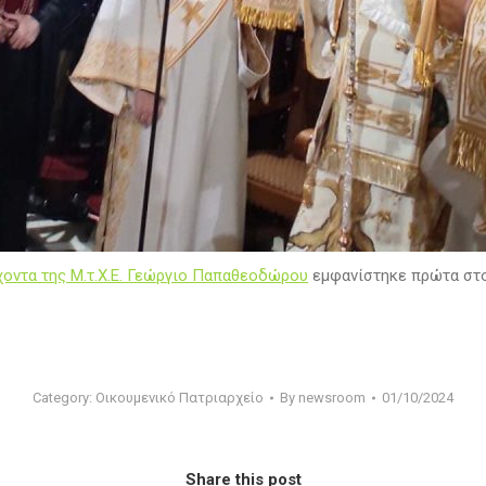
χοντα της Μ.τ.Χ.Ε. Γεώργιο Παπαθεοδώρου
εμφανίστηκε πρώτα στ
Category:
Οικουμενικό Πατριαρχείο
By
newsroom
01/10/2024
Share this post