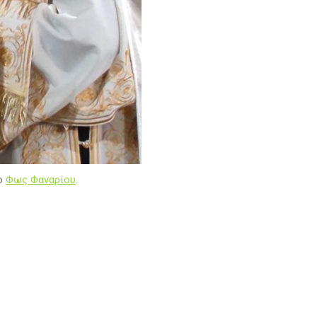
ο
Φως Φαναρίου
.