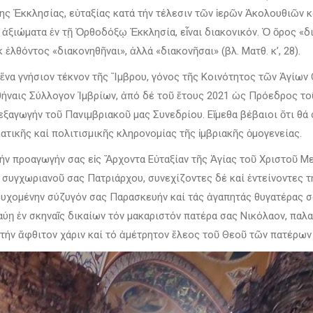
Ἐκκλησίας, εὐταξίας κατά τήν τέλεσιν τῶν ἱερῶν Ἀκολουθιῶν καί,
ά ἀξιώματα ἐν τῇ Ὀρθοδόξῳ Ἐκκλησία, εἶναι διακονικόν. Ὁ ὅρος «δ
ἐλθόντος «διακονηθῆναι», ἀλλά «διακονῆσαι» (βλ. Ματθ. κ’, 28).
ἕνα γνήσιον τέκνον τῆς Ἴμβρου, γόνος τῆς Κοινότητος τῶν Ἁγίων 
Ἀθήναις Σύλλογον Ἰμβρίων, ἀπό δέ τοῦ ἔτους 2021 ὡς Πρόεδρος τ
εξαγωγήν τοῦ Πανιμβριακοῦ μας Συνεδρίου. Εἴμεθα βέβαιοι ὅτι θά 
ματικῆς καί πολιτισμικῆς κληρονομίας τῆς ἰμβριακῆς ὁμογενείας.
τήν προαγωγήν σας εἰς Ἄρχοντα Εὐταξίαν τῆς Ἁγίας τοῦ Χριστοῦ Μ
 συγχωριανοῦ σας Πατριάρχου, συνεχίζοντες δέ καί ἐντείνοντες τ
υχομένην σύζυγόν σας Παρασκευήν καί τάς ἀγαπητάς θυγατέρας σ
αύῃ ἐν σκηναῖς δικαίων τόν μακαριστόν πατέρα σας Νικόλαον, παλ
τήν ἄφθιτον χάριν καί τό ἀμέτρητον ἔλεος τοῦ Θεοῦ τῶν πατέρων 