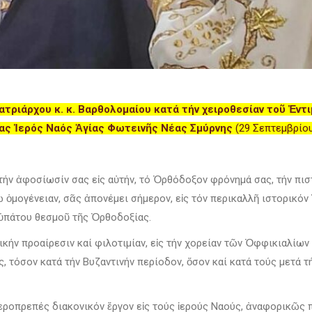
Πατριάρχου κ. κ. Βαρθολομαίου κατά τήν χειροθεσίαν τοῦ Ἐν
ίας Ἱερός Ναός Ἁγίας Φωτεινῆς Νέας Σμύρνης
(29 Σεπτεμβρίου
ήν ἀφοσίωσίν σας εἰς αὐτήν, τό Ὀρθόδοξον φρόνημά σας, τήν πιστ
 ὁμογένειαν, σᾶς ἀπονέμει σήμερον, εἰς τόν περικαλλῆ ιστορικό
 ὑπάτου θεσμοῦ τῆς Ὀρθοδοξίας.
κήν προαίρεσιν καί φιλοτιμίαν, εἰς τήν χορείαν τῶν Ὀφφικιαλίων
ς, τόσον κατά τήν Βυζαντινήν περίοδον, ὅσον καί κατά τούς μετά 
 ἱεροπρεπές διακονικόν ἔργον εἰς τούς ἱερούς Ναούς, ἀναφορικῶς 