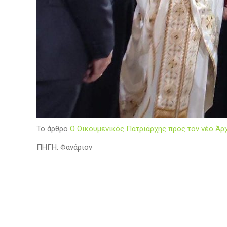
Το άρθρο
Ο Οικουμενικός Πατριάρχης προς τον νέο Άρ
ΠΗΓΗ: Φανάριον