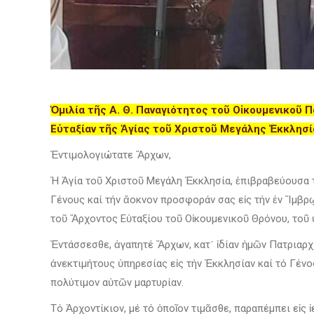
Ὁμιλία τῆς Α. Θ. Παναγιότητος τοῦ Οἰκουμενικοῦ 
Εὐταξίαν τῆς Ἁγίας τοῦ Χριστοῦ Μεγάλης Ἐκκλησ
Ἐντιμολογιώτατε Ἄρχων,
Ἡ Ἁγία τοῦ Χριστοῦ Μεγάλη Ἐκκλησία, ἐπιβραβεύουσα τ
Γένους καί τήν ἄοκνον προσφοράν σας εἰς τήν ἐν Ἴμβρῳ
τοῦ Ἄρχοντος Εὐταξίου τοῦ Οἰκουμενικοῦ Θρόνου, τοῦ
Ἐντάσσεσθε, ἀγαπητέ Ἄρχων, κατ᾿ ἰδίαν ἡμῶν Πατριαρχι
ἀνεκτιμήτους ὑπηρεσίας εἰς τήν Ἐκκλησίαν καί τό Γένο
πολύτιμον αὐτῶν μαρτυρίαν.
Τό Ἀρχοντίκιον, μέ τό ὁποῖον τιμᾶσθε, παραπέμπει εἰς