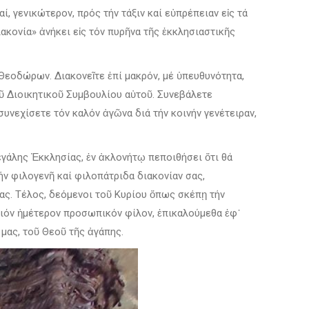
 γενικώτερον, πρός τήν τάξιν καί εὐπρέπειαν εἰς τά
ιακονία» ἀνήκει εἰς τόν πυρῆνα τῆς ἐκκλησιαστικῆς
Θεοδώρων. Διακονεῖτε ἐπί μακρόν, μέ ὑπευθυνότητα,
οῦ Διοικητικοῦ Συμβουλίου αὐτοῦ. Συνεβάλετε
συνεχίσετε τόν καλόν ἀγῶνα διά τήν κοινήν γενέτειραν,
εγάλης Ἐκκλησίας, ἐν ἀκλονήτῳ πεποιθήσει ὅτι θά
ήν φιλογενῆ καί φιλοπάτριδα διακονίαν σας,
ας. Τέλος, δεόμενοι τοῦ Κυρίου ὅπως σκέπῃ τήν
αιόν ἡμέτερον προσωπικόν φίλον, ἐπικαλούμεθα ἐφ᾿
μας, τοῦ Θεοῦ τῆς ἀγάπης.