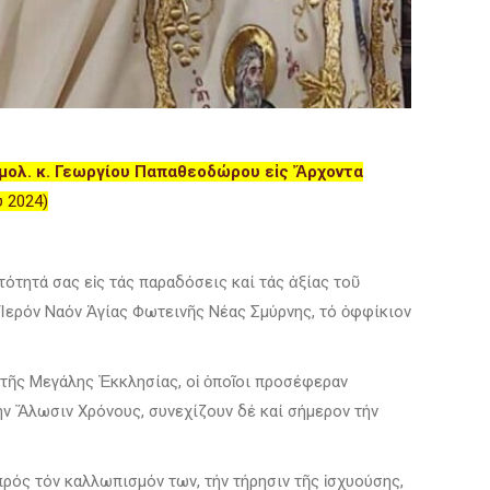
τιμολ. κ. Γεωργίου Παπαθεοδώρου εἰς Ἄρχοντα
 2024)
ότητά σας εἰς τάς παραδόσεις καί τάς ἀξίας τοῦ
ν Ἱερόν Ναόν Ἁγίας Φωτεινῆς Νέας Σμύρνης, τό ὀφφίκιον
 τῆς Μεγάλης Ἐκκλησίας, οἱ ὁποῖοι προσέφεραν
τήν Ἅλωσιν Χρόνους, συνεχίζουν δέ καί σήμερον τήν
πρός τόν καλλωπισμόν των, τήν τήρησιν τῆς ἰσχυούσης,