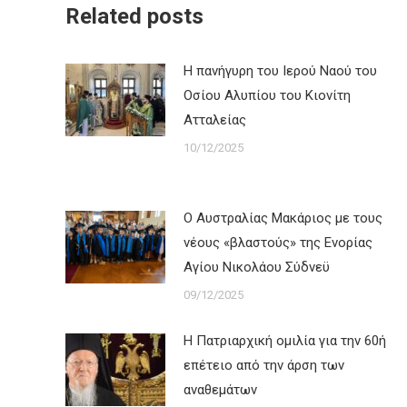
Related posts
Η πανήγυρη του Ιερού Ναού του
Οσίου Αλυπίου του Κιονίτη
Ατταλείας
10/12/2025
Ο Αυστραλίας Μακάριος με τους
νέους «βλαστούς» της Ενορίας
Αγίου Νικολάου Σύδνεϋ
09/12/2025
Η Πατριαρχική ομιλία για την 60ή
επέτειο από την άρση των
αναθεμάτων