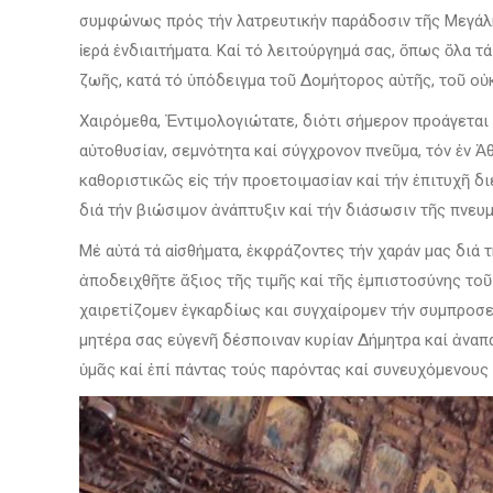
συμφώνως πρός τήν λατρευτικήν παράδοσιν τῆς Μεγάλης 
ἱερά ἐνδιαιτήματα. Καί τό λειτούργημά σας, ὅπως ὅλα τ
ζωῆς, κατά τό ὑπόδειγμα τοῦ Δομήτορος αὐτῆς, τοῦ οὐκ 
Χαιρόμεθα, Ἐντιμολογιώτατε, διότι σήμερον προάγεται 
αὐτοθυσίαν, σεμνότητα καί σύγχρονον πνεῦμα, τόν ἐν 
καθοριστικῶς εἰς τήν προετοιμασίαν καί τήν ἐπιτυχῆ δι
διά τήν βιώσιμον ἀνάπτυξιν καί τήν διάσωσιν τῆς πνευ
Μέ αὐτά τά αἰσθήματα, ἐκφράζοντες τήν χαράν μας διά 
ἀποδειχθῆτε ἄξιος τῆς τιμῆς καί τῆς ἐμπιστοσύνης τοῦ
χαιρετίζομεν ἐγκαρδίως και συγχαίρομεν τήν συμπροσε
μητέρα σας εὐγενῆ δέσποιναν κυρίαν Δήμητρα καί ἀναπ
ὑμᾶς καί ἐπί πάντας τούς παρόντας καί συνευχόμενους 