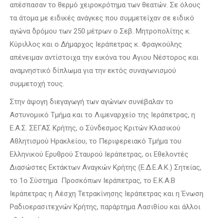
απέσπασαν το θερμό χειροκρότημα των θεατών. Σε όλους
τα άτομα με ειδικές ανάγκες που συμμετείχαν σε ειδικό
αγώνα δρόμου των 250 μέτρων ο Σεβ. Μητροπολίτης κ.
Κύριλλος και ο Δήμαρχος Ιεράπετρας κ. Φραγκούλης
απένειμαν αντίστοιχα την εικόνα του Αγιου Νέστορος και
αναμνηστικό δίπλωμα για την εκτός συναγωνισμού
συμμετοχή τους.
Στην άψογη διεγαγωγή των αγώνων συνέβαλαν το
Αστυνομικό Τμήμα και το Λιμεναρχείο της Ιεράπετρας, η
Ε.Α.Σ. ΣΕΓΑΣ Κρήτης, ο Σύνδεσμος Κριτών Κλασικού
Αθλητισμού Ηρακλείου, το Περιφερειακό Τμήμα του
Ελληνικού Ερυθρού Σταυρού Ιεράπετρας, οι Εθελοντές
Διασώστες Εκτάκτων Αναγκών Κρήτης (Ε.Δ.Ε.Α.Κ.) Σητείας,
το 1ο Σύστημα Προσκόπων Ιεράπετρας, το Ε.Κ.Α.Β
Ιεράπετρας η Λέσχη Τετρακίνησης Ιεράπετρας και η Ένωση
Ραδιοερασιτεχνών Κρήτης, παράρτημα Λασιθίου και άλλοι