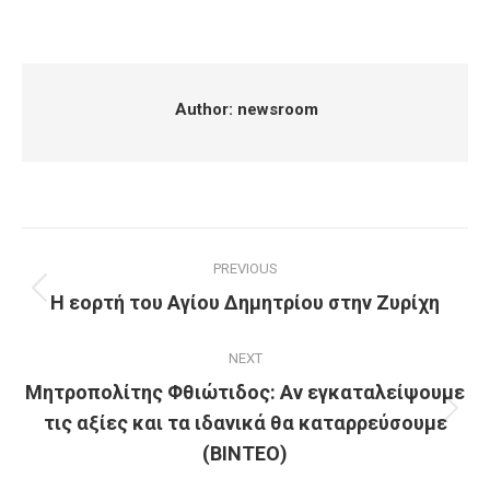
on
on
on
on
Facebook
X
Pinterest
LinkedIn
Author:
newsroom
Post
PREVIOUS
navigation
Η εορτή του Αγίου Δημητρίου στην Ζυρίχη
Previous
post:
NEXT
Μητροπολίτης Φθιώτιδος: Αν εγκαταλείψουμε
τις αξίες και τα ιδανικά θα καταρρεύσουμε
Next
post:
(ΒΙΝΤΕΟ)