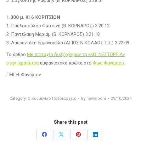
3 Ζογλοπίτης Ραφαήλ (Β. ΚΟΡΝΑΡΟΣ) 3:28:51
1.000 μ. Κ16 ΚΟΡΙΤΣΙΩΝ
1. Παυλοπούλου Φωτεινή (Β. ΚΟΡΝΑΡΟΣ) 3:20:12
2. Παντελάκη Μαριάμ (Β. ΚΟΡΝΑΡΟΣ) 3:21:18
3. Λαυρεντάκη Εμμανουέλα (ΑΓΙΟΣ ΝΙΚΟΛΑΟΣ Γ.Σ.) 3:22:09
Το άρθρο
Με επιτυχία διεξήχθησαν τα «ΚΒ΄ ΝΕΣΤΟΡΕΙΑ»
στην Ιεράπετρα
εμφανίστηκε πρώτα στο
Φως Φαναρίου
.
ΠΗΓΗ: Φανάριον
Category:
Οικουμενικό Πατριαρχείο
By
newsroom
29/10/2024
Share this post
Share
Share
Share
Share