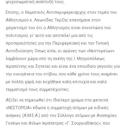
ψυχοσωματική ανάπτυξή τους.
Επίσης, ο Θεματικός Αντιπεριφερειάρχης στον τομέα του
Αθλητισμού κ. Λεωνίδας Τερζής επεσήμανε στον
χαιρετισμό του ότι ο Αθλητισμός είναι συνιστώσα του
πολιτισμού, γι’ αυτό και αποτελεί μια από τις
προτεραιότητες για την Περιφερειακή και την Τοπική
Αυτοδιοίκηση. Όπως είπε, οι αγώνες των «Νεστορείων»
λαμβάνουν χώρα υπό τη σκέπη της Ι. Μητροπόλεως
Ιεραπύτνης και Σητείας και είναι ένα σπουδαίο γεγονός για
την οικογένεια του στίβου, που κάθε χρόνο τους αναμένει
με πολλή χαρά, και ευχήθηκε καλή επιτυχία και καλό
τερματισμό τους συμμετέχοντες.
Αξίζει να σημειωθεί ότι Ιδαίτερο χρώμα στα φετεινά
«ΝΕΣΤΟΡΕΙΑ» έδωσε η συμμετοχή ατόμων με ειδικές
ανάγκες (Α.Μ.Ε.Α.) από τον Σύλλογο ατόμων με Αναπηρίες
Γονέων και Φίλων Ιεράπετρας «Γ. Σουργιαδάκης», που