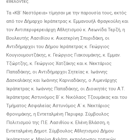
εθελοντές.
Τα «ΚΒ΄ Νεστόρεια» τίμησαν με την παρουσία τους, εκτός
από τον Δήμαρχο Ιεράπετρας κ. Εμμανουήλ Φραγκούλη και
τον Αντιπεριφερειάρχη Αθλητισμού κ. Λεωνίδα Τερζή, η
Βουλευτής Λασιθίου κ. Αικατερίνη Σπυριδάκη, οι
Αντιδήμαρχοι του Δήμου Ιεράπετρας κ. Γεώργιος
Κουγιουμουτζάκης, κ. Γεώργιος Γιακουμάκης, κ. Εμμαν.
Τζώρτζης, κ. Γεώργιος Χατζάκης και κ. Νεκτάριος
Παπαδάκης, οι Αντιδήμαρχοι Σητείας κ. Ιωάννης
Δασκαλάκης και Ιωάννης Καρνιαδάκης, ο Λιμενάρχης
Ιεράπετρας κ. Ιωάννης Παπαδάκης, οι Διοικητές του Α.Τ.
Ιεράπετρας Αστυνόμος Β΄ κ. Νικόλαος Τζουμάκας και του
Τμήματος Ασφαλείας Αστυνόμος Α΄ κ. Νεκτάριος
Φρονιμάκης, η Εντεταλμένη Περιφερ. Σύμβουλος
Πολιτισμού της Π.Ε. Λασιθίου κ. Ελένη Βλάσση, η
Εντεταλμένη Δημοτ. Σύμβουλος Αθλητισμού Δήμου
Ιεράπετρας κ. Μαρίνα Αχλάτη, εκπρόσωποι τοπικών