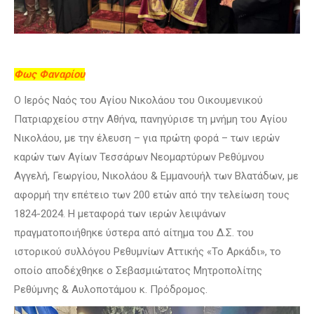
Φως Φαναρίου
Ο Ιερός Ναός του Αγίου Νικολάου του Οικουμενικού
Πατριαρχείου στην Αθήνα, πανηγύρισε τη μνήμη του Αγίου
Νικολάου, με την έλευση – για πρώτη φορά – των ιερών
καρών των Αγίων Τεσσάρων Νεομαρτύρων Ρεθύμνου
Αγγελή, Γεωργίου, Νικολάου & Εμμανουήλ των Βλατάδων, με
αφορμή την επέτειο των 200 ετών από την τελείωση τους
1824-2024. Η μεταφορά των ιερών λειψάνων
πραγματοποιήθηκε ύστερα από αίτημα του Δ.Σ. του
ιστορικού συλλόγου Ρεθυμνίων Αττικής «Το Αρκάδι», το
οποίο αποδέχθηκε ο Σεβασμιώτατος Μητροπολίτης
Ρεθύμνης & Αυλοποτάμου κ. Πρόδρομος.