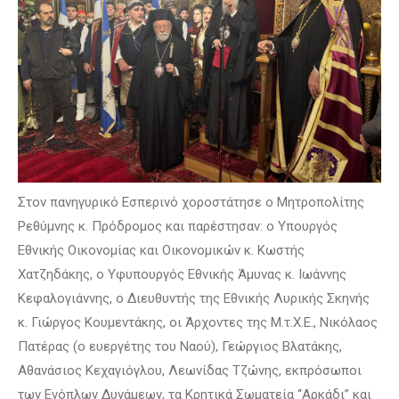
Στον πανηγυρικό Εσπερινό χοροστάτησε ο Μητροπολίτης
Ρεθύμνης κ. Πρόδρομος και παρέστησαν: ο Υπουργός
Εθνικής Οικονομίας και Οικονομικών κ. Κωστής
Χατζηδάκης, ο Υφυπουργός Εθνικής Άμυνας κ. Ιωάννης
Κεφαλογιάννης, ο Διευθυντής της Εθνικής Λυρικής Σκηνής
κ. Γιώργος Κουμεντάκης, οι Άρχοντες της Μ.τ.Χ.Ε., Νικόλαος
Πατέρας (ο ευεργέτης του Ναού), Γεώργιος Βλατάκης,
Αθανάσιος Κεχαγιόγλου, Λεωνίδας Τζώνης, εκπρόσωποι
των Ενόπλων Δυνάμεων, τα Κρητικά Σωματεία “Αρκάδι” και