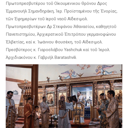
Πρωτοπρεσβυτέρου τοῦ Οἰκουμενικου Θρόνου Δρος
Ἐμμανουήλ Σημανδηράκη, Ἱερ. Προϊσταμένου τῆς Ἐνορίας,
τῶν Ἐφημερίων τοῦ ἱεροῦ ναοῦ Αἰδεσιμολ.
Πρωτοπρεσβυτέρων Δρ Στεφάνου Ἀθανασίου, καθηγητοῦ
Πανεπιστημίου, Ἀρχιερατικοῦ Ἐπιτρόπου γερμανοφώνου
Ἑλβετίας, καί κ. Ἰωάννου Φουσέκη, τοῦ Αἰδεσιμολ.
Πρεσβύτερος κ. Γιαροσλάβου Yashchuk καί τοῦ Ἱερολ.
Ἀρχιδιακόνου κ. Γαβριήλ Baratashvili.