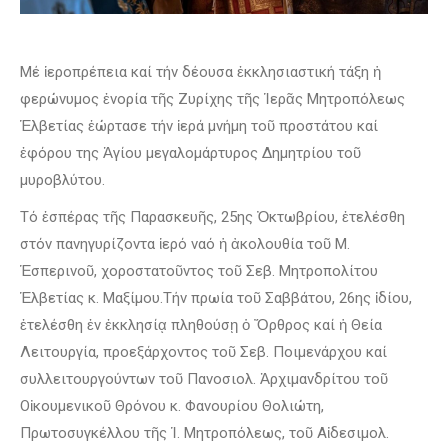
Μέ ἱεροπρέπεια καί τήν δέουσα ἐκκλησιαστική τάξη ἡ
φερώνυμος ἐνορία τῆς Ζυρίχης τῆς Ἱερᾶς Μητροπόλεως
Ἑλβετίας ἑώρτασε τήν ἱερά μνήμη τοῦ προστάτου καί
ἐφόρου της Ἁγίου μεγαλομάρτυρος Δημητρίου τοῦ
μυροβλύτου.
Τό ἑσπέρας τῆς Παρασκευῆς, 25ης Ὀκτωβρίου, ἐτελέσθη
στόν πανηγυρίζοντα ἱερό ναό ἡ ἀκολουθία τοῦ Μ.
Ἑσπερινοῦ, χοροστατοῦντος τοῦ Σεβ. Μητροπολίτου
Ἑλβετίας κ. Μαξίμου.Τήν πρωία τοῦ Σαββάτου, 26ης ἰδίου,
ἐτελέσθη ἐν ἐκκλησίᾳ πληθούσῃ ὁ Ὄρθρος καί ἡ Θεία
Λειτουργία, προεξάρχοντος τοῦ Σεβ. Ποιμενάρχου καί
συλλειτουργούντων τοῦ Πανοσιολ. Ἀρχιμανδρίτου τοῦ
Οἰκουμενικοῦ Θρόνου κ. Φανουρίου Θολιώτη,
Πρωτοσυγκέλλου τῆς Ἱ. Μητροπόλεως, τοῦ Αἰδεσιμολ.