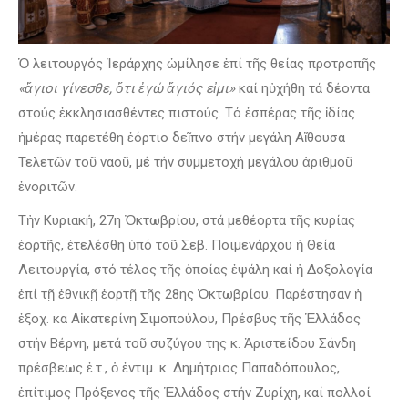
Ὁ λειτουργός Ἱεράρχης ὡμίλησε ἐπί τῆς θείας προτροπῆς
«ἅγιοι γίνεσθε, ὅτι ἐγώ ἅγιός εἰμι»
καί ηὐχήθη τά δέοντα
στούς ἐκκλησιασθέντες πιστούς. Τό ἑσπέρας τῆς ἰδίας
ἡμέρας παρετέθη ἑόρτιο δεῖπνο στήν μεγάλη Αἴθουσα
Τελετῶν τοῦ ναοῦ, μέ τήν συμμετοχή μεγάλου ἀριθμοῦ
ἐνοριτῶν.
Τἠν Κυριακή, 27η Ὀκτωβρίου, στά μεθέορτα τῆς κυρίας
ἑορτῆς, ἐτελέσθη ὑπό τοῦ Σεβ. Ποιμενάρχου ἡ Θεία
Λειτουργία, στό τέλος τῆς ὁποίας ἐψάλη καί ἡ Δοξολογία
ἐπί τῇ ἐθνικῇ ἑορτῇ τῆς 28ης Ὀκτωβρίου. Παρέστησαν ἡ
ἐξοχ. κα Αἰκατερίνη Σιμοπούλου, Πρέσβυς τῆς Ἑλλάδος
στήν Βέρνη, μετά τοῦ συζύγου της κ. Ἀριστείδου Σάνδη
πρέσβεως ἐ.τ., ὁ ἐντιμ. κ. Δημήτριος Παπαδόπουλος,
ἐπίτιμος Πρόξενος τῆς Ἑλλάδος στήν Ζυρίχη, καί πολλοί