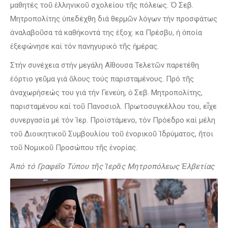
μαθητές τοῦ ἑλληνικοῦ σχολείου τῆς πόλεως. Ὁ Σεβ.
Μητροπολίτης ὑπεδέχθη διά θερμῶν λόγων τήν προσφάτως
ἀναλαβοῦσα τά καθήκοντά της ἐξοχ. κα Πρέσβυ, ἡ ὁποία
ἐξεφώνησε καί τόν πανηγυρικό τῆς ἡμέρας.
Στήν συνέχεια στήν μεγάλη Αἴθουσα Τελετῶν παρετέθη
ἑόρτιο γεῦμα γιά ὅλους τούς παρισταμένους. Πρό τῆς
ἀναχωρήσεώς του γιά τήν Γενεύη, ὁ Σεβ. Μητροπολίτης,
παρισταμένου καί τοῦ Πανοσιολ. Πρωτοσυγκέλλου του, εἶχε
συνεργασία μέ τόν Ἱερ. Προϊστάμενο, τόν Πρόεδρο καί μέλη
τοῦ Διοικητικοῦ Συμβουλίου τοῦ ἐνορικοῦ Ἱδρύματος, ἤτοι
τοῦ Νομικοῦ Προσώπου τῆς ἐνορίας.
Ἀπό τό Γραφεῖο Τύπου τῆς Ἱερᾶς Μητροπόλεως Ἑλβετίας