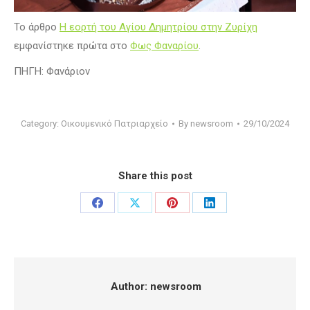
Το άρθρο
Η εορτή του Αγίου Δημητρίου στην Ζυρίχη
εμφανίστηκε πρώτα στο
Φως Φαναρίου
.
ΠΗΓΗ: Φανάριον
Category:
Οικουμενικό Πατριαρχείο
By
newsroom
29/10/2024
Share this post
Share
Share
Share
Share
on
on
on
on
Facebook
X
Pinterest
LinkedIn
Author:
newsroom