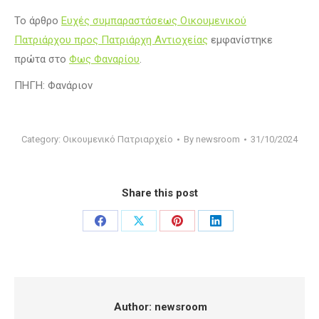
Το άρθρο
Ευχές συμπαραστάσεως Οικουμενικού
Πατριάρχου προς Πατριάρχη Αντιοχείας
εμφανίστηκε
πρώτα στο
Φως Φαναρίου
.
ΠΗΓΗ: Φανάριον
Category:
Οικουμενικό Πατριαρχείο
By
newsroom
31/10/2024
Share this post
Share
Share
Share
Share
on
on
on
on
Facebook
X
Pinterest
LinkedIn
Author:
newsroom