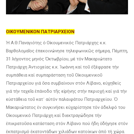
ΟΙΚΟΥΜΕΝΙΚΟΝ ΠΑΤΡΙΑΡΧΕΙΟΝ
Ἡ Α.Θ.Παναγιότης ὁ Οἰκουμενικός Πατριάρχης κ.κ.
Βαρθολομαῖος ἐπεκοινώνησε τηλεφωνικῶς σήμερα, Πέμπτη,
31 λήγοντος μηνός Ὀκτωβρίου, μέ τόν Μακαριώτατο
Πατριάρχη Ἀντιοχείας κ.κ. Ἰωάννη καί τοῦ ἐξέφρασε τήν
συμπάθεια καί συμπαράσταση τοῦ Οἰκουμενικοῦ
Πατριαρχείου γιά ὅσα συμβαίνουν στόν Λίβανο, εὐχηθείς
γιά τήν ταχεῖα ἐπάνοδο τῆς εἰρήνης στήν περιοχή καί γιά τήν
εὐστάθεια τοῦ κατ᾽ αὐτόν παλαιφάτου Πατριαρχείου. Ὁ
Μακαριώτατος ἐν συγκινήσει εὐχαρίστησε τόν ἀδελφό του
Οἰκουμενικό Πατριάρχη καί διεκτραγώδησε τήν
ἐπικρατοῦσα κατάσταση στόν Λίβανο πού ἤδη ὁδήγησε στόν
ἐκπατρισμό ἑκατοντάδων χιλιάδων κατοίκων ἀπό τή χώρα.