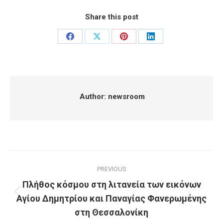
Share this post
Share
Share
Share
Share
on
on
on
on
Facebook
X
Pinterest
LinkedIn
Author:
newsroom
Post
PREVIOUS
navigation
Πλήθος κόσμου στη λιτανεία των εικόνων
Αγίου Δημητρίου και Παναγίας Φανερωμένης
Previous
post:
στη Θεσσαλονίκη