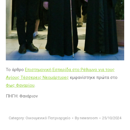
Το άρθρο
Επιστημονική Εσπερίδα στο Ρέθυμνο για τους
Αγίους Τέσσερεις Νεομάρτυρες
εμφανίστηκε πρώτα στο
Φως Φαναρίου
.
ΠΗΓΗ: Φανάριον
Category:
Οικουμενικό Πατριαρχείο
By
newsroom
25/10/2024