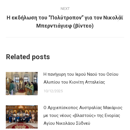
NEXT
Η εκδήλωση του “Πολύτροπον” για τον Νικολάϊ
Next
Μπερντιάγιεφ (βίντεο)
post:
Related posts
Η πανήγυρη του Ιερού Ναού του Οσίου
Αλυπίου του Κιονίτη Ατταλείας
10/12/2025
Ο Αρχιεπίσκοπος Αυστραλίας Μακάριος
με τους νέους «βλαστούς» της Ενορίας
Αγίου Νικολάου Σύδνεϋ