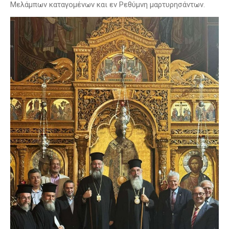
Μελάμπων καταγομένων και εν Ρεθύμνη μαρτυρησάντων.