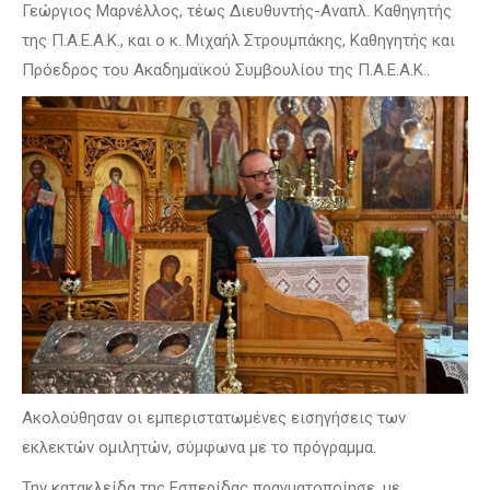
Γεώργιος Μαρνέλλος, τέως Διευθυντής-Αναπλ. Καθηγητής
της Π.Α.Ε.Α.Κ., και ο κ. Μιχαήλ Στρουμπάκης, Καθηγητής και
Πρόεδρος του Ακαδημαϊκού Συμβουλίου της Π.Α.Ε.Α.Κ..
Ακολούθησαν οι εμπεριστατωμένες εισηγήσεις των
εκλεκτών ομιλητών, σύμφωνα με το πρόγραμμα.
Την κατακλείδα της Εσπερίδας πραγματοποίησε, με