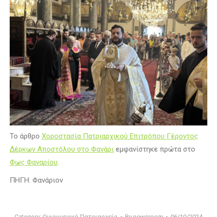
Το άρθρο
Χοροστασία Πατριαρχικού Επιτρόπου Γέροντος
Δέρκων Αποστόλου στο Φανάρι
εμφανίστηκε πρώτα στο
Φως Φαναρίου
.
ΠΗΓΗ: Φανάριον
Category:
Οικουμενικό Πατριαρχείο
By
newsroom
06/10/2024