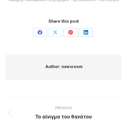
Share this post
Share
Share
Share
Share
on
on
on
on
Facebook
X
Pinterest
LinkedIn
Author:
newsroom
Post
PREVIOUS
navigation
Το αίνιγμα του θανάτου
Previous
post: