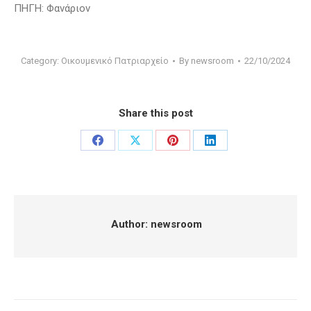
ΠΗΓΗ: Φανάριον
Category:
Οικουμενικό Πατριαρχείο
By
newsroom
22/10/2024
Share this post
Share
Share
Share
Share
on
on
on
on
Facebook
X
Pinterest
LinkedIn
Author:
newsroom