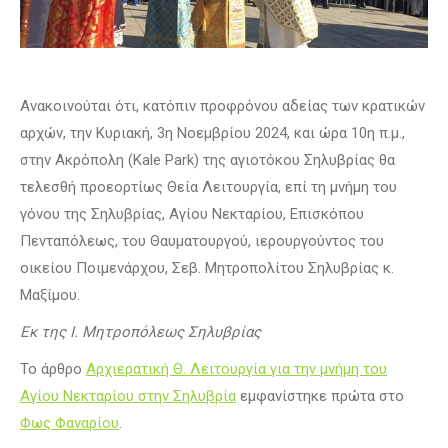
Ανακοινούται ότι, κατόπιν προφρόνου αδείας των κρατικών
αρχών, την Κυριακή, 3η Νοεμβρίου 2024, και ώρα 10η π.μ.,
στην Ακρόπολη (Kale Park) της αγιοτόκου Σηλυβρίας θα
τελεσθή προεορτίως Θεία Λειτουργία, επί τη μνήμη του
γόνου της Σηλυβρίας, Αγίου Νεκταρίου, Επισκόπου
Πενταπόλεως, του Θαυματουργού, ιερουργούντος του
οικείου Ποιμενάρχου, Σεβ. Μητροπολίτου Σηλυβρίας κ.
Μαξίμου.
Εκ της Ι. Μητροπόλεως Σηλυβρίας
Το άρθρο
Αρχιερατική Θ. Λειτουργία για την μνήμη του
Αγίου Νεκταρίου στην Σηλυβρία
εμφανίστηκε πρώτα στο
Φως Φαναρίου
.