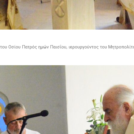
ή του Οσίου Πατρός ημών Παισΐου, ιερουργούντος του Μητροπολίτ