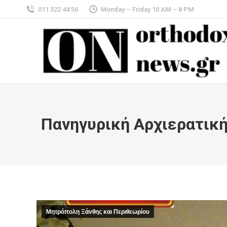
011 322 44 56
Monday – Friday 10 AM – 8 PM
Πανηγυρική Αρχιερατική
Μητρόπολη Ξάνθης και Περιθεωρίου