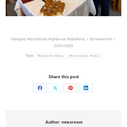
Category:
Μητρόπολη Θηβών και Λεβαδείας
By
newsroom
23/01/2025
Tags:
Μητρόπολη Θηβών
Μητροπολίτης Θηβών
Share this post
Share
Share
Share
Share
on
on
on
on
Facebook
X
Pinterest
LinkedIn
Author:
newsroom