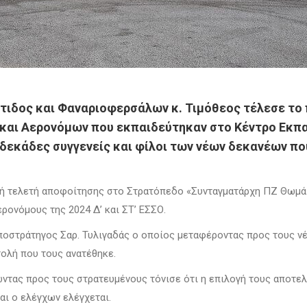
δος και Φαναριοφερσάλων κ. Τιμόθεος τέλεσε το π
και Αερονόμων που εκπαιδεύτηκαν στο Κέντρο Εκπα
εκάδες συγγενείς και φίλοι των νέων δεκανέων που
ή τελετή αποφοίτησης στο Στρατόπεδο «Συνταγματάρχη ΠΖ Θωμά 
ρονόμους της 2024 Δ’ και ΣΤ’ ΕΣΣΟ.
ποστράτηγος Σαρ. Τυλιγαδάς ο οποίος μεταφέροντας προς τους ν
ολή που τους ανατέθηκε.
ντας προς τους στρατευμένους τόνισε ότι η επιλογή τους αποτελε
και ο ελέγχων ελέγχεται.