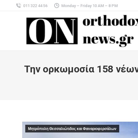
011 322 44 56
Monday – Friday 10 AM – 8 PM
Την ορκωμοσία 158 νέω
Μητρόπολη Θεσσαλιώτιδος και Φαναριοφερσάλων