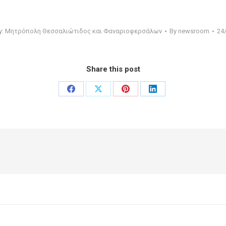
y:
Μητρόπολη Θεσσαλιώτιδος και Φαναριοφερσάλων
By
newsroom
24
Share this post
Share
Share
Share
Share
on
on
on
on
Facebook
X
Pinterest
LinkedIn