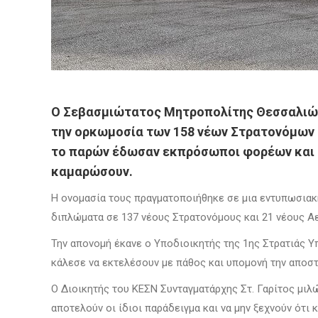
Ο Σεβασμιώτατος Μητροπολίτης Θεσσαλιώτι
την ορκωμοσία των 158 νέων Στρατονόμων 
το παρών έδωσαν εκπρόσωποι φορέων και δ
καμαρώσουν.
Η ονομασία τους πραγματοποιήθηκε σε μια εντυπωσιακ
διπλώματα σε 137 νέους Στρατονόμους και 21 νέους Αε
Την απονομή έκανε ο Υποδιοικητής της 1ης Στρατιάς Υ
κάλεσε να εκτελέσουν με πάθος και υπομονή την αποστ
Ο Διοικητής του ΚΕΣΝ Συνταγματάρχης Στ. Γαρίτος μιλώ
αποτελούν οι ίδιοι παράδειγμα και να μην ξεχνούν ότι 