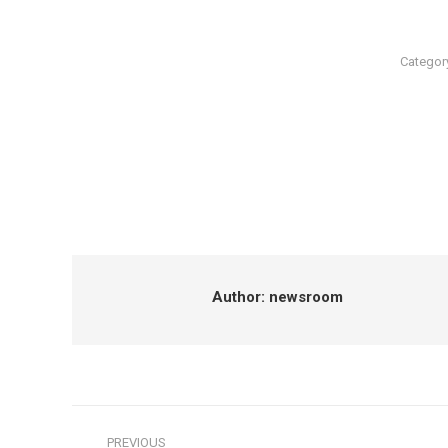
Categor
Author:
newsroom
Post
PREVIOUS