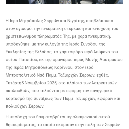
Η Ιερά Μητρόπολις Σερρών και Νιγρίτης, αποβλέπουσα
στον αγιασμό, την πνευματική στερέωση και ενίσχυση του
χριστεπωνύμου πληρώματός Της, με χαρά πνευματική,
υποδέχθηκε, με την ευλογία της Ιεράς Συνόδου της
Εκκλησίας της Ελλάδος, το χαριτοφόρο ιερό λείψανο του
οσίου Παταπίου, εκ της ομωνύμου ιεράς Μονής Λουτρακίου
της Ιεράς Μητροπόλεως Κορίνθου, στον ιερό
Μητροπολιτικό Ναό Παμμ. Ταξιαρχών Σερρών, εχθές,
Τετάρτη5 Νοεμβρίου 2025, στο πλαίσιο των λατρευτικών
ακολουθιών, που τελούνται με αφορμή τον πανηγυρικό
εορτασμό της συνάξεως των Παμμ. Ταξιαρχών, εφόρων και
πολιούχων Σερρών.
Η υποδοχή του θαυματοβρύτουιερολειψανικού αυτού
θησαυρίσματος, το οποίο εκόμισαν στην πόλη των Σερρών