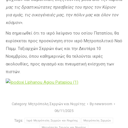
μας τις δραστικώτατες πρεσβείες του προς τον Κύριον
για εμάς, τις οικογένειές μας, την πόλιν μας και όλον τον
κόσμον».
Να σημειωθεί ότι το ιερό λείψανο του οσίου Παταπίου, θα
ευρίσκεται προς προσκύνηση στον ιερό Μητροπολιτικό Ναό
Παμμ. Ταξιαρχών Σερρών έως και την Δευτέρα 10
Νοεμβρίου, όπου καθημερινώς θα τελούνται ιερές
ακολουθίες, προς αγιασμό και πνευματική ενίσχυση των
πιστών.
Category:
Μητρόπολη Σερρών και Νιγρίτης
By
newsroom
06/11/2025
Tags:
Ιερά Μητρόπολη Σερρών και Νιγρίτης
Μητρόπολη Σερρών
Μητρόπολη Σερρών και Νιγρίτης