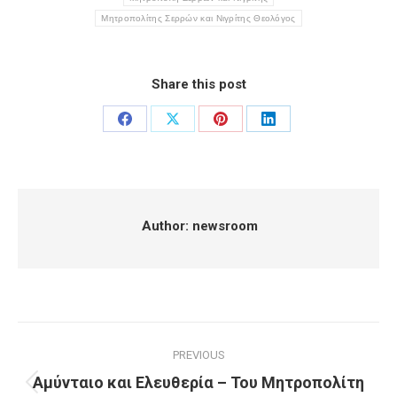
Μητροπολίτης Σερρών και Νιγρίτης Θεολόγος
Share this post
Share
Share
Share
Share
on
on
on
on
Facebook
X
Pinterest
LinkedIn
Author:
newsroom
Post
PREVIOUS
navigation
Αμύνταιο και Ελευθερία – Του Μητροπολίτη
Previous