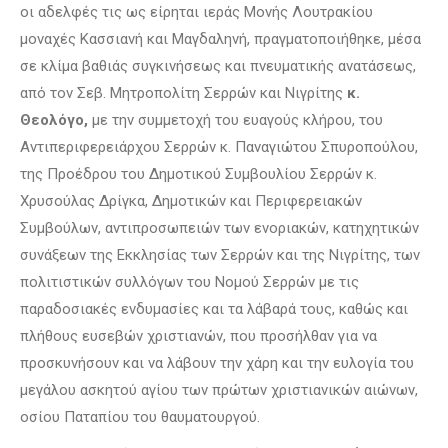
οι αδελφές τις ως είρηται ιεράς Μονής Λουτρακίου
μοναχές Κασσιανή και Μαγδαληνή, πραγματοποιήθηκε, μέσα
σε κλίμα βαθιάς συγκινήσεως και πνευματικής ανατάσεως,
από τον Σεβ. Μητροπολίτη Σερρών και Νιγρίτης
κ.
Θεολόγο,
με την συμμετοχή του ευαγούς κλήρου, του
Αντιπεριφερειάρχου Σερρών κ. Παναγιώτου Σπυροπούλου,
της Προέδρου του Δημοτικού Συμβουλίου Σερρών κ.
Χρυσούλας Δρίγκα, Δημοτικών και Περιφερειακών
Συμβούλων, αντιπροσωπειών των ενοριακών, κατηχητικών
συνάξεων της Εκκλησίας των Σερρών και της Νιγρίτης, των
πολιτιστικών συλλόγων του Νομού Σερρών με τις
παραδοσιακές ενδυμασίες και τα λάβαρά τους, καθώς και
πλήθους ευσεβών χριστιανών, που προσήλθαν για να
προσκυνήσουν και να λάβουν την χάρη και την ευλογία του
μεγάλου ασκητού αγίου των πρώτων χριστιανικών αιώνων,
οσίου Παταπίου του θαυματουργού.