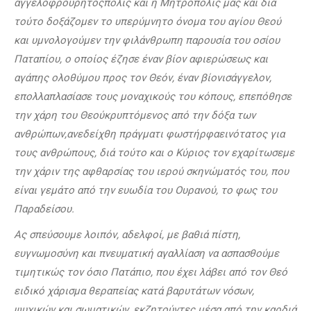
αγγελοφρούρητοςπόλις και η Μητρόπολίς μας και διά
τούτο δοξάζομεν το υπερύμνητο όνομα του αγίου Θεού
και υμνολογούμεν την φιλάνθρωπη παρουσία του οσίου
Παταπίου, ο οποίος έζησε έναν βίον αφιερώσεως και
αγάπης ολοθύμου προς τον Θεόν, έναν βίονισάγγελον,
επολλαπλασίασε τους μοναχικούς του κόπους, επεπόθησε
την χάρη του Θεούκρυπτόμενος από την δόξα των
ανθρώπων,ανεδείχθη πράγματι φωστήρφαεινότατος για
τους ανθρώπους, διά τούτο και ο Κύριος τον εχαρίτωσεμε
την χάριν της αφθαρσίας του ιερού σκηνώματός του, που
είναι γεμάτο από την ευωδία του Ουρανού, το φως του
Παραδείσου.
Ας σπεύσουμε λοιπόν, αδελφοί, με βαθιά πίστη,
ευγνωμοσύνη και πνευματική αγαλλίαση να ασπασθούμε
τιμητικώς τον όσιο Πατάπιο, που έχει λάβει από τον Θεό
ειδικό χάρισμα θεραπείας κατά βαρυτάτων νόσων,
ψυχικών και σωματικών, εκζητούντες μέσα από την καρδιά