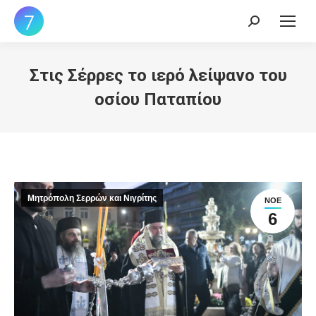
Search:
Στις Σέρρες το ιερό λείψανο του
οσίου Παταπίου
Μητρόπολη Σερρών και Νιγρίτης
ΝΟΈ
6