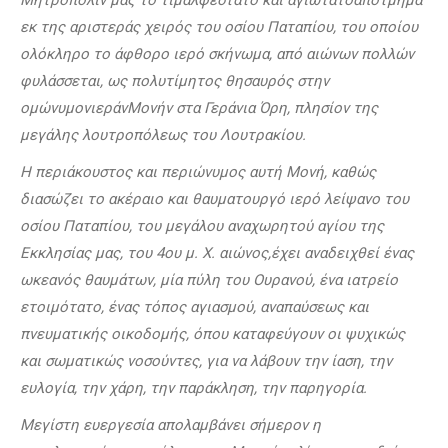
εκ της αριστεράς χειρός του οσίου Παταπίου, του οποίου
ολόκληρο το άφθορο ιερό σκήνωμα, από αιώνων πολλών
φυλάσσεται, ως πολυτίμητος θησαυρός στην
ομώνυμονιεράνΜονήν στα Γεράνια Όρη, πλησίον της
μεγάλης λουτροπόλεως του Λουτρακίου.
Η περιάκουστος και περιώνυμος αυτή Μονή, καθώς
διασώζει το ακέραιο και θαυματουργό ιερό λείψανο του
οσίου Παταπίου, του μεγάλου αναχωρητού αγίου της
Εκκλησίας μας, του 4ου μ. Χ. αιώνος,έχει αναδειχθεί ένας
ωκεανός θαυμάτων, μία πύλη του Ουρανού, ένα ιατρείο
ετοιμότατο, ένας τόπος αγιασμού, αναπαύσεως και
πνευματικής οικοδομής, όπου καταφεύγουν οι ψυχικώς
και σωματικώς νοσούντες, για να λάβουν την ίαση, την
ευλογία, την χάρη, την παράκληση, την παρηγορία.
Μεγίστη ευεργεσία απολαμβάνει σήμερον η