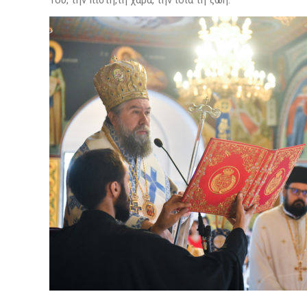
Του, την πίστη,τη χαρά, την ίδια τη ζωή.