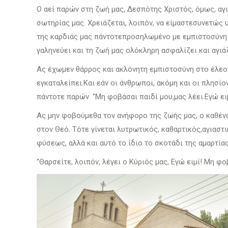
Ο αεί παρών στη ζωή μας, Δεσπότης Χριστός, όμως, αγ
σωτηρίας μας. Χρειάζεται, λοιπόν, να είμαστεσυνετώς
της καρδιάς μας πάντοτεπροσηλωμένο με εμπιστοσύνη 
γαληνεύει και τη ζωή μας ολόκληρη ασφαλίζει και αγιάζ
Ας έχωμεν θάρρος και ακλόνητη εμπιστοσύνη στο έλεος
εγκαταλείπει.Και εάν οι άνθρωποι, ακόμη και οι πλησίο
πάντοτε παρών. ‘’Μη φοβάσαι παιδί μου,μας λέει.Εγώ ει
Ας μην φοβούμεθα τον ανήφορο της ζωής μας, ο καθένα
στον Θεό. Τότε γίνεται λυτρωτικός, καθαρτικός,αγιαστι
φύσεως, αλλά και αυτό το ίδιο το σκοτάδι της αμαρτίας
‘’Θαρσείτε, λοιπόν, λέγει ο Κύριός μας, Εγώ ειμί! Μη φο