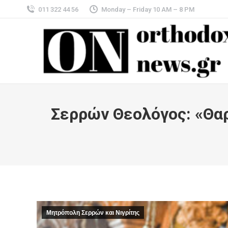
011 322 44 56
Monday – Friday 10 AM – 8 PM
Σερρών Θεολόγος: «Θαρσ
Μητρόπολη Σερρών και Νιγρίτης