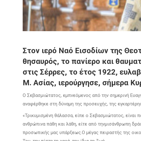
Στον ιερό Ναό Εισοδίων της Θεο
θησαυρός, το πανίερο και θαυμα
στις Σέρρες, το έτος 1922, ευλα
Μ. Ασίας, ιερούργησε, σήμερα Κυ
Ο Σεβασμιώτατος, εμπνεόμενος από την σημερινή Ευαγγε
αναφέρθηκε στη δύναμη της προσευχής, της εγκαρτέρησ
«Τρικυμισμένη θάλασσα, είπε ο Σεβασμιώτατος, είναι π
ανθρώπινα πάθη και λάθη, είτε από τηνμισάνθρωπη δρά
προσωπικής μας υπάρξεως.Ο μέγας πειραστής της οικουμ