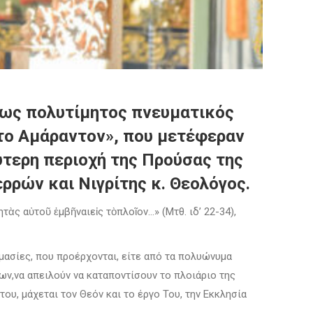
 ως πολυτίμητος πνευματικός
 το Αμάραντον», που μετέφεραν
ρύτερη περιοχή της Προύσας της
ρρών και Νιγρίτης κ. Θεολόγος.
ὰς αὐτοῦ ἐμβῆναιεἰς τὸπλοῖον…» (Μτθ. ιδ’ 22-34),
μασίες, που προέρχονται, είτε από τα πολυώνυμα
ων,να απειλούν να καταποντίσουν το πλοιάριο της
ου, μάχεται τον Θεόν και το έργο Του, την Εκκλησία