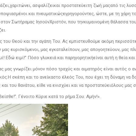
ιάζει,χαριτώνει, ασφαλίζεικαι προστατεύειτη ζωή μαςαπό τις λυ
 υποψιασμένοι και πνευματικώςεγρηγορούντες, ώστε, με τη χάρη τ
στον Σωτήραμας ΙησούνΧριστόν, που τηνκυμαινομένη θάλασσα του
ει.
 του Θεού και την αγάπη Του. Ας εμπιστευθούμε ακόμη περισσότερ
ν μας ευρισκόμενοι, μας εγκαταλείπουν, μας απογοητεύουν, μας πλ
μί! Εδώ ειμί!’’ Πόσο γλυκειά και παρηγορητικήείναι αυτή η θεία κ
ς μας γνωρίζει μόνον πόσο τραχύς και αιματηρός είναι αυτός ο 
κός.Η σκέπη και το ανείκαστο έλεός Του, που έχει τη δύναμη να δα
 και του θανάτου, είθε να ενισχύει και να προστατεύειόλους μας 
βείσθε!’’. Γένοιτο Κύριε κατά το ρήμα Σου. Αμήν!».