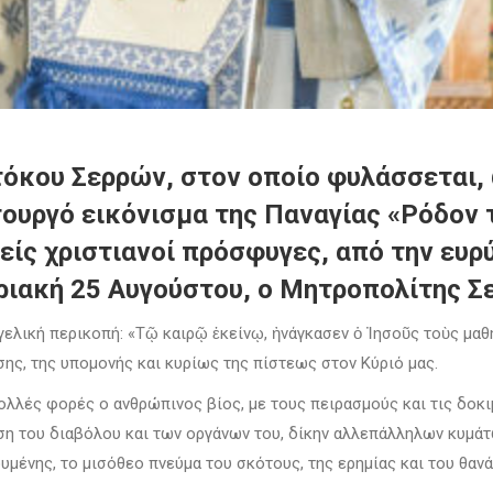
τόκου Σερρών, στον οποίο φυλάσσεται,
τουργό εικόνισμα της Παναγίας «Ρόδον
βείς χριστιανοί πρόσφυγες, από την ευ
ριακή 25 Αυγούστου, ο Μητροπολίτης Σε
λική περικοπή: «Τῷ καιρῷ ἐκείνῳ, ἠνάγκασεν ὁ Ἰησοῦς τοὺς μαθητ
ης, της υπομονής και κυρίως της πίστεως στον Κύριό μας.
ολλές φορές ο ανθρώπινος βίος, με τους πειρασμούς και τις δοκι
ση του διαβόλου και των οργάνων του, δίκην αλλεπάλληλων κυμάτ
ένης, το μισόθεο πνεύμα του σκότους, της ερημίας και του θανάτ