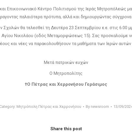
και Επικοινωνιακό Κέντρο Πολιτισμού της Ιεράς Μητροπόλεώς μας
ρα­γο­ντας παλαιότερα πρότυπα, αλλά και δημιουργώντας σύγχρονα
ν Σχολών θα τελεσθεί τη Δευτέρα 23 Σεπτεμβρίου ε.ε. στις 6.00 
 Αγίου Νικολάου (οδός Μεταμορφώσεως 15). Σας προσκαλούμε να
έους και νέες να παρακολουθήσουν τα μαθήματα των Ιερών αυτών 
Μετά πατρικών ευχών
Ο Μητροπολίτης
†Ο Πέτρας και Χερρονήσου Γεράσιμος
Category:
Μητρόπολη Πέτρας και Χερρονήσου
By
newsroom
13/09/202
Share this post