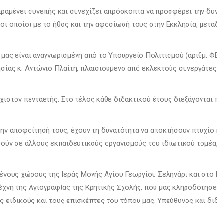
 παραμένει συνεπής και συνεχίζει απρόσκοπτα να προσφέρει την δ
οι οποίοι με το ήθος και την αφοσίωσή τους στην Εκκλησία, μετα
ς είναι ανα­γνω­ρισμένη από το Υπουργείο Πολιτισμού (αριθμ. ΦΕΚ
σίας κ. Αντώνιο Πλαίτη, πλαισιούμενο από εκλεκτούς συνεργάτες 
χιστον πενταετής. Στο τέλος κάθε διδακτικού έτους διεξάγονται 
την αποφοίτησή τους, έχουν τη δυνατότητα να αποκτήσουν πτυχίο 
­θούν σε άλλους εκπαιδευτικούς οργανισμούς του ιδιωτικού τομέα
ένους χώρους της Ιεράς Μονής Αγίου Γεωργίου Σεληνάρι και στο
χνη της Αγιογραφίας της Κρητικής Σχολής, που μας κληροδότησε έ
ς ειδικούς και τους επισκέπτες του τόπου μας. Υπεύθυνος και δι