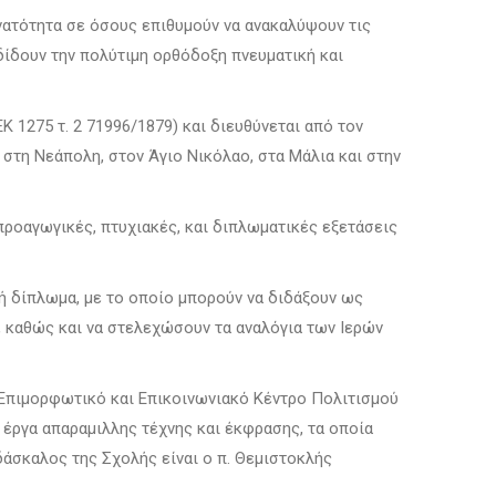
υνατότητα σε όσους επιθυμούν να ανακαλύψουν τις
δίδουν την πολύτιμη ορθόδοξη πνευματική και
 1275 τ. 2 71996/1879) και διευθύνεται από τον
στη Νεάπολη, στον Άγιο Νικόλαο, στα Μάλια και στην
προαγωγικές, πτυχιακές, και διπλωματικές εξετάσεις
ή δίπλωμα, με το οποίο μπο­ρούν να διδάξουν ως
, καθώς και να στελεχώσουν τα αναλόγια των Ιερών
 Επιμορφωτικό και Επικοινωνιακό Κέντρο Πολιτισμού
ργα απα­ρα­μιλλης τέχνης και έκφρασης, τα οποία
δάσκαλος της Σχολής είναι ο π. Θεμιστοκλής