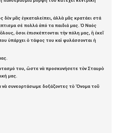
ὶ ἡ πανσεβάσμια μορφὴ του κατέχει κεντρικὴ
ς δὲν μᾶς ἐγκαταλείπει, ἀλλὰ μᾶς κρατάει στά
άπτισμα σέ πολλά ἀπό τα παιδιά μας. Ὁ Ναός
ὅλους, ὅσοι ἐπισκέπτονται τὴν πόλη μας, ἢ ἐκεῖ
ὅπου ὑπάρχει ὁ τάφος του καὶ φυλάσσονται ἡ
μας.
ρτασμό του, ὥστε νὰ προσκυνήσετε τὸν Σταυρὸ
ική μας.
γιὰ νὰ συνεορτάσωμε δοξάζοντες τὸ Ὄνομα τοῦ