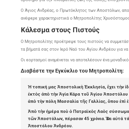
Ο Άγιος Ανδρέας, ο Πρωτόκλητος των Αποστόλων, αποτελ
ανέφερε χαρακτηριστικά ο Μητροπολίτης Χρυσόστομος
Κάλεσμα στους Πιστούς
Ο Μητροπολίτης προέτρεψε τους πιστούς να συμμετάσχο
τα βήματά σας στον Ιερό Ναό του Αγίου Ανδρέου για να 
Οι εορτασμοί αναμένεται να αποτελέσουν ένα μοναδικό
Διαβάστε την Εγκύκλιο του Μητροπολίτη:
Ἡ τοπική μας Ἀποστολικὴ Ἐκκλησία, ἔχει τὴν ἰδ
ἐκτὸς ἀπὸ τὴν Ἁγία Κάρα τοῦ Ἁγίου Ἀποστόλου 
ἀπὸ τὴν πόλη Μασσαλία τῆς Γαλλίας, ὅπου ἐπὶ ἑ
Ἀπὸ τὴν ἡμέρα ποὺ ὁ Πατραϊκὸς Λαὸς σύσσωμος
τῶν Ἀποστόλων, πέρασαν 45 χρόνια. Ὅλα αὐτά τ
Ἀποστόλου Ἀνδρέου.