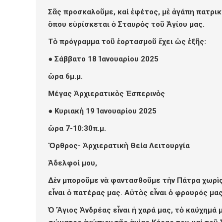
Σᾶς προσκαλοῦμε, καί ἐφέτος, μὲ ἀγάπη πατρι
ὅπου εὑρίσκεται ὁ Σταυρὸς τοῦ Ἁγίου μας.
Τὸ πρόγραμμα τοῦ ἑορτασμοῦ ἔχει ὡς ἑξῆς:
● Σάββατο 18 Ἰανουαρίου 20
2
5
ὥρα 6μ.μ.
Μέγας Ἀρχιερατικὸς Ἑσπερινὸς
● Κυριακὴ 19 Ἰανουαρίου 20
2
5
ὥρα 7-10:30π.μ.
Ὄρθρος- Ἀρχιερατικὴ Θεία Λειτουργία
Ἀδελφοί μου,
Δὲν μποροῦμε νὰ φαντασθοῦμε τὴν Πάτρα χωρὶς
εἶναι ὁ πατέρας μας. Αὐτὸς εἶναι ὁ φρουρός μα
Ὁ Ἅγιος Ἀνδρέας εἶναι ἡ χαρά μας, τὸ καύχημά 