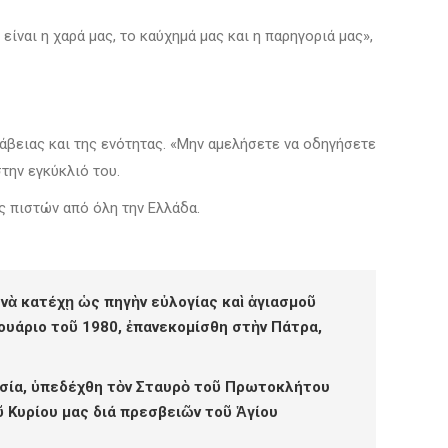
ναι η χαρά μας, το καύχημά μας και η παρηγοριά μας»,
άβειας και της ενότητας. «Μην αμελήσετε να οδηγήσετε
στην εγκύκλιό του.
ς πιστών από όλη την Ελλάδα.
 νὰ κατέχῃ ὡς πηγὴν εὐλογίας καὶ ἁγιασμοῦ
νουάριο τοῦ 1980, ἐπανεκομίσθη στὴν Πάτρα,
εσία, ὑπεδέχθη τὸν Σταυρὸ τοῦ Πρωτοκλήτου
ῦ Κυρίου μας διά πρεσβειῶν τοῦ Ἁγίου