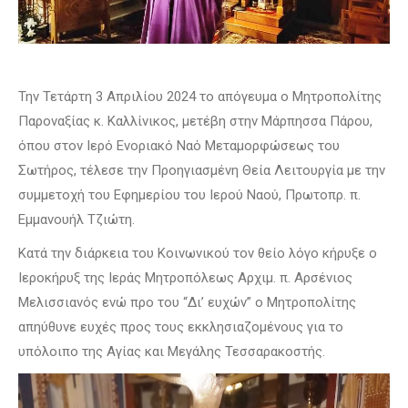
Την Τετάρτη 3 Απριλίου 2024 το απόγευμα ο Μητροπολίτης
Παροναξίας κ. Καλλίνικος, μετέβη στην Μάρπησσα Πάρου,
όπου στον Ιερό Ενοριακό Ναό Μεταμορφώσεως του
Σωτήρος, τέλεσε την Προηγιασμένη Θεία Λειτουργία με την
συμμετοχή του Εφημερίου του Ιερού Ναού, Πρωτοπρ. π.
Εμμανουήλ Τζιώτη.
Κατά την διάρκεια του Κοινωνικού τον θείο λόγο κήρυξε ο
Ιεροκήρυξ της Ιεράς Μητροπόλεως Αρχιμ. π. Αρσένιος
Μελισσιανός ενώ προ του “Δι’ ευχών” ο Μητροπολίτης
απηύθυνε ευχές προς τους εκκλησιαζομένους για το
υπόλοιπο της Αγίας και Μεγάλης Τεσσαρακοστής.