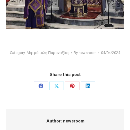
Category:
Μητρόπολη Παροναξίας
By
newsroom
04/04/2024
Share this post
Share
Share
Share
Share
on
on
on
on
Facebook
X
Pinterest
LinkedIn
Author:
newsroom