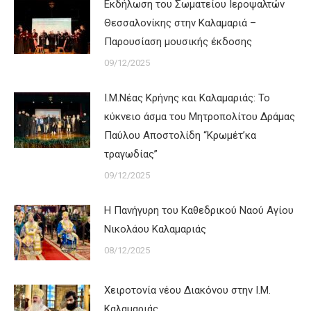
Εκδήλωση του Σωματείου Ιεροψαλτών
Θεσσαλονίκης στην Καλαμαριά –
Παρουσίαση μουσικής έκδοσης
09/12/2025
Ι.Μ.Νέας Κρήνης και Καλαμαριάς: Το
κύκνειο άσμα του Μητροπολίτου Δράμας
Παύλου Αποστολίδη “Κρωμέτ’κα
τραγωδίας”
09/12/2025
Η Πανήγυρη του Καθεδρικού Ναού Αγίου
Νικολάου Καλαμαριάς
08/12/2025
Χειροτονία νέου Διακόνου στην Ι.Μ.
Καλαμαριάς