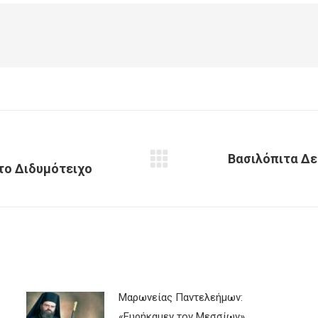
Facebook
X
Pinterest
LinkedIn
Βασιλόπιτα Δε
το Διδυμότειχο
Next
post:
Μαρωνείας Παντελεήμων:
«Ευρήκαμεν τον Μεσσίων»