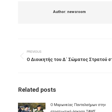
Author:
newsroom
Post
navigation
PREVIOUS
Previous
Ο Διοικητής του Δ΄ Σώματος Στρατού σ
post:
Related posts
Ο Μαρωνείας Παντελεήμων στην
στρατιωτική άσκηση ΤΑΜΣ