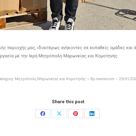
ριτικής περιοχής μας, ιδιαιτέρως ανήκοντες σε ευπαθείς ομάδες κα
γασία με την Ιερά Μητρόπολη Μαρωνείας και Κομοτηνής.
ategory:
Μητρόπολη Μαρωνείας και Κομοτηνής
By
newsroom
29/01/20
Share this post
Share
Share
Share
Share
on
on
on
on