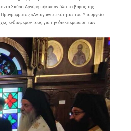
έποντα Σπύρο Αργύρη σήκωσαν όλο το βάρος της
υ Προγράμματος «Ανταγωνιστικότητα» του Υπουργείο
εχές ενδιαφέρον τους για την διεκπεραίωση των