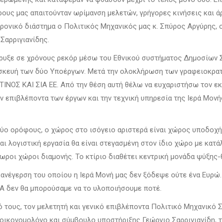
ους μας απαιτούνταν ωρίμανση μελετών, γρήγορες κινήσεις και άρ
ρονικό διάστημα ο Πολιτικός Μηχανικός μας κ. Σπύρος Αργύρης, 
Σαρριγιανίδης.
κήρυξε σε χρόνους ρεκόρ μέσω του Εθνικού συστήματος Δημοσίω
τασκευή των δύο Υποέργων. Μετά την ολοκλήρωση των γραφειοκρα
ΝΟΣ ΚΑΙ ΣΙΑ ΕΕ. Από την θέση αυτή θέλω να ευχαριστήσω τον ε
ν επιβλέποντα των έργων και την τεχνική υπηρεσία της Ιερά Μονής
δύο ορόφους, ο χώρος στο ισόγειο αριστερά είναι χώρος υποδοχή
 και λογιστική εργασία θα είναι στεγασμένη στον ίδιο χώρο με κα
ροι χώροι διαμονής. Το κτίριο διαθέτει κεντρική μονάδα ψύξης
 ανέγερση του οποίου η Ιερά Μονή μας δεν ξόδεψε ούτε ένα Ευρώ. 
Α δεν θα μπορούσαμε να το υλοποιήσουμε ποτέ.
μό τους, τον μελετητή και γενικό επιβλέποντα Πολιτικό Μηχανικό
ν οικονομολόγο και σύμβουλο υποστήριξης Γεώργιο Σαρριγιανίδη,