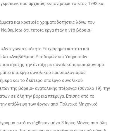
εγέρσεων, που αρχικώς εκπονήσαμε το έτος 1992 και
άμματα και κρατικές χρηματοδοτήσεις λόγω του
Να θυμίσω ότι τέτοια έργα ήταν η νέα βόρεια-
 «Ανταγωνιστικότητα Επιχειρηματικότητα και
τίτλο «Αναβάθμιση Υποδομών και Υπηρεσιών
 υποστήριξης την ένταξη με συνολικό προϋπολογισμό
 πρώτο υποέργο συνολικού προϋπολογισμού
σήμερα και το δεύτερο υποέργο συνολικού
ών της βόρεια- ανατολικής πτέρυγας (σύνολο 19), την
των σε όλη την βόρεια πτέρυγα. Επίσης από το
 την επίβλεψη των έργων από Πολιτικό Μηχανικό
ρόγραμμα αυτό εντάχθηκαν μόνο 3 Ιερές Μονές από όλη
πίσης στο ίδιο πρόγραμμα εντάχθηκαν έργα από μόνο 5