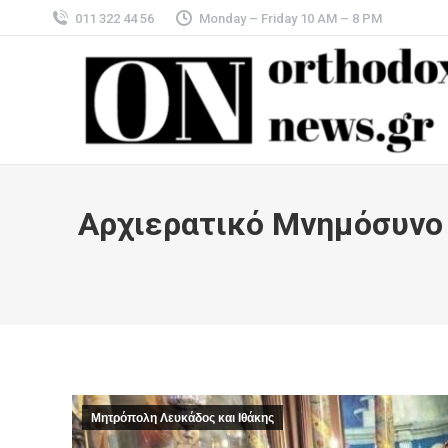
011 322 44 56
Monday – Friday 10 AM – 8 PM
Αρχιερατικό Μνημόσυνο 
Μητρόπολη Λευκάδος και Ιθάκης