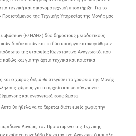
τια τεχνική και οικονομοτεχνική υποστήριξη. Για το
ο Προιστάμενος της Τεχνικής Υπηρεσίας της Μονής μας
ν Συμβάσεων (ΕΣΗΔΗΣ) δύο δημόσιους μειοδοτικούς
τικών διαδικασιών και τα δύο υποέργα κατακυρώθηκαν
κπρόσωπο της εταιρείας Κωνσταντίνο Αναγνωστό, που
 καθώς και για την άρτια τεχνικά και ποιοτικά
ς και ο χώρος δεξιά θα στεγάσει το γραφείο της Μονής
τάλληλους χώρους για το αρχείο και με σύγχρονες
-θέρμανσης και ενεργειακά κουφώματα.
Αυτό θα ήθελα να το ξέρεται διότι εμείς χωρίς την
 Σπυρίδωνα Αργύρη, τον Προιστάμενο της Τεχνικής
 τον ανάδοχο εργολάβο Κωνσταντίνο Αναγνωστό και όλο