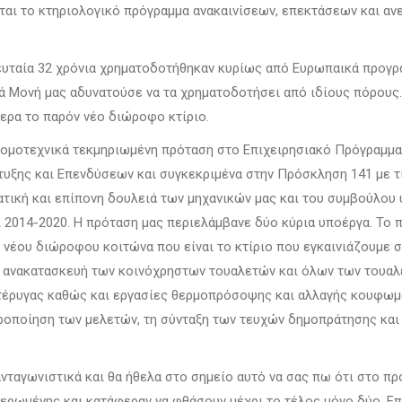
ται το κτηριολογικό πρόγραμμα ανακαινίσεων, επεκτάσεων και αν
ευταία 32 χρόνια χρηματοδοτήθηκαν κυρίως από Ευρωπαικά προγρ
 Μονή μας αδυνατούσε να τα χρηματοδοτήσει από ιδίους πόρους. 
ερα το παρόν νέο διώροφο κτίριο.
ονομοτεχνικά τεκμηριωμένη πρόταση στο Επιχειρησιακό Πρόγραμμα
τυξης και Επενδύσεων και συγκεκριμένα στην Πρόσκληση 141 με 
ατική και επίπονη δουλειά των μηχανικών μας και του συμβούλου
 2014-2020. Η πρόταση μας περιελάμβανε δύο κύρια υποέργα. Το
 νέου διώροφου κοιτώνα που είναι το κτίριο που εγκαινιάζουμε 
ανακατασκευή των κοινόχρηστων τουαλετών και όλων των τουαλετ
πτέρυγας καθώς και εργασίες θερμοπρόσοψης και αλλαγής κουφωμά
ιροποίηση των μελετών, τη σύνταξη των τευχών δημοπράτησης και
ανταγωνιστικά και θα ήθελα στο σημείο αυτό να σας πω ότι στο π
ανερωμένης και κατάφεραν να φθάσουν μέχρι το τέλος μόνο δύο. Ε