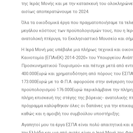
της Ιεράς Μονής και με την κατασκευή του ολοκληρώνε
αισίως αποπερατώνουμε το 2024.
Όλα τα οικοδομικά έργα που πραγματοποιήσαμε τα τελ
μεγάλου κόστους των προϋπολογισμών τους, που η Ιερά
ανατολοκή πτέρυγα, το Εκκλησιαστικό Μουσείο και σήμ
Η Ιερά Μονή μας υπέβαλε μια πλήρως τεχνικά και οικ
Καινοτομία (ΕΠΑνΕΚ) 2014-2020» του Υπουργείου Ανάπ
Προσκυνηματικού Τουρισμού» και πέτυχε μετά από εντ
400.000Ευρώ και χρηματοδότηση από πόρους του ΕΣΠΑ
173.000Ευρώ με το Φ.Π.Α. αφορούσε στην ανέγερση του
προϋπολογισμού 176.000Ευρώ περιελάμβανε την πλήρη 
πλήρη επισκευή της στέγης της βόρειας- ανατολικής 
πρόγραμμα καλύφθηκαν όλες οι δαπάνες για την επικα
καθώς και η αμοιβή του συμβούλου υποστήριξης.
Αγαπητοί μου τα έργα ΕΣΠΑ είναι πολύ απαιτητικά και 
την Ελλάδα και μια από αυτές είναι η Ιερά Μονή της Φ