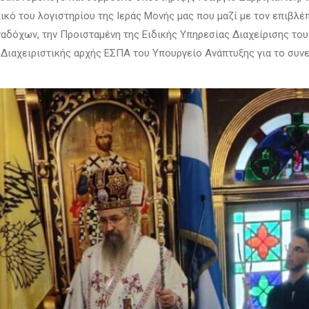
ικό του λογιστηρίου της Ιεράς Μονής μας που μαζί με τον επιβλ
αδόχων, την Προισταμένη της Ειδικής Υπηρεσίας Διαχείρισης το
 Διαχειριστικής αρχής ΕΣΠΑ του Υπουργείο Ανάπτυξης για το συν