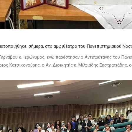
τοποιήθηκε, σήμερα, στο αμφιθέατρο του Πανεπιστημιακού Νοσο
υρνάβου κ. Ιερώνυμος, ενώ παρέστησαν ο Αντιπρύτανης του Πανεπ
ος Κατσικονούρης, ο Αν. Διοικητής κ. Μιλτιάδης Ευστρατιάδης, ο