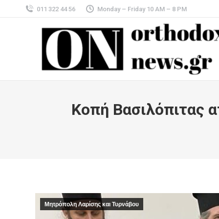
011 322 44 56
Monday – Friday 10 AM – 8 PM
Κοπή Βασιλόπιτας α
Μητρόπολη Λαρίσης και Τυρνάβου