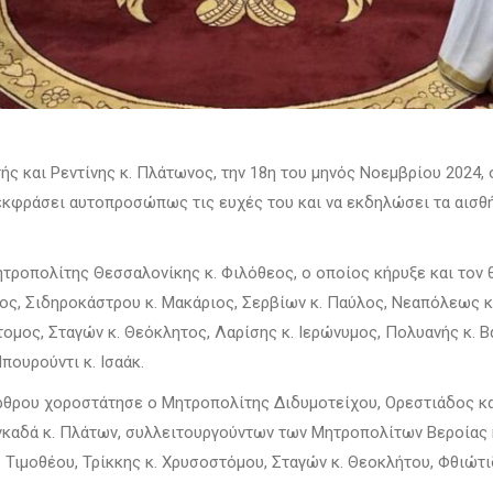
ής και Ρεντίνης κ. Πλάτωνος, την 18η του μηνός Νοεμβρίου 2024,
 εκφράσει αυτοπροσώπως τις ευχές του και να εκδηλώσει τα αισθ
τροπολίτης Θεσσαλονίκης κ. Φιλόθεος, ο οποίος κήρυξε και τον 
ος, Σιδηροκάστρου κ. Μακάριος, Σερβίων κ. Παύλος, Νεαπόλεως κ.
στομος, Σταγών κ. Θεόκλητος, Λαρίσης κ. Ιερώνυμος, Πολυανής κ. 
πουρούντι κ. Ισαάκ.
ρθρου χοροστάτησε ο Μητροπολίτης Διδυμοτείχου, Ορεστιάδος κα
καδά κ. Πλάτων, συλλειτουργούντων των Μητροπολίτων Βεροίας κ
 Τιμοθέου, Τρίκκης κ. Χρυσοστόμου, Σταγών κ. Θεοκλήτου, Φθιώτι