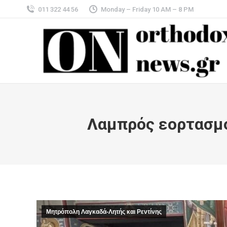
011 322 44 56
Monday – Friday 10 AM – 8 PM
Λαμπρός εορτασμό
Μητρόπολη Λαγκαδά-Λητής και Ρεντίνης