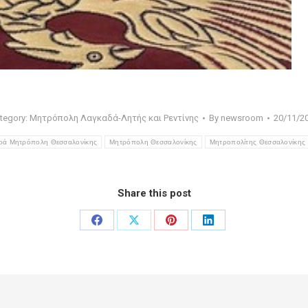
tegory:
Μητρόπολη Λαγκαδά-Λητής και Ρεντίνης
By
newsroom
20/11/2
ερά Μητρόπολη Θεσσαλονίκης
Μητρόπολη Θεσσαλονίκης
Μητροπολίτης Θεσσαλονίκης 
Share this post
Share
Share
Share
Share
on
on
on
on
Facebook
X
Pinterest
LinkedIn