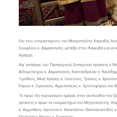
Επι τοις ονομαστηρίοις του Μητροπολίτη Λαγκαδά, Λητ
Σουφλίου κ. Δαμασκηνός, μετέβη στον Λαγκαδά για να
Ιεράρχη.
Αφ’ εσπέρας του Πανηγυρικού Εσπερινού προέστη ο Μη
Διδυμοτείχου κ. Δαμασκηνός, Κασσανδρείας κ. Νικόδημ
Τιμόθεος, Νέας Κρήνης κ. Ιουστίνος, Τρίκκης κ. Χρυσό
Ρηγίου κ. Ειρηναίος, Αμφιπόλεως κ. Χριστοφόρος και Μ
Το πρωί της κυριωνύμου ημέρας στην ακολουθία του Ό
προέστη ο άγων τα ονομαστήριά του Μητροπολίτης Λαγ
κ. Δωροθέου, Ιερισσού κ. Θεοκλήτου, Θεσσαλιώτιδος κ.
Επισκόπου Ρηγίου κ. Ειρηναίου.