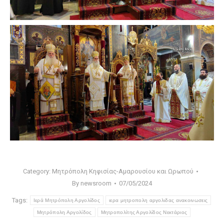
Category:
Μητρόπολη Κηφισίας-Αμαρουσίου και Ωρωπού
By
newsroom
07/05/2024
Tags:
Ιερά Μητρόπολη Αργολίδoς
ιερα μητροπολη αργολιδας ανακοινωσεις
Μητρόπολη Αργολίδoς
Μητροπολίτης Αργολίδος Νεκτάριος