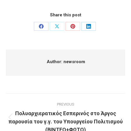
Share this post
Share
Share
Share
Share
on
on
on
on
Facebook
X
Pinterest
LinkedIn
Author:
newsroom
Post
PREVIOUS
navigation
Πολυαρχιερατικός Εσπερινός στο Άργος
παρουσία του γ.γ. του Υπουργείου Πολιτισμού
Previous
post:
(ΒΙΝΤΕΟ+ΦΩΤΟ)