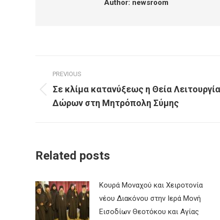
Author:
newsroom
Post
PREVIOUS
navigation
Σε κλίμα κατανύξεως η Θεία Λειτουργί
Previous
Δώρων στη Μητρόπολη Σύμης
post:
Related posts
Κουρά Μοναχού και Χειροτονία
νέου Διακόνου στην Ιερά Μονή
Εισοδίων Θεοτόκου και Αγίας