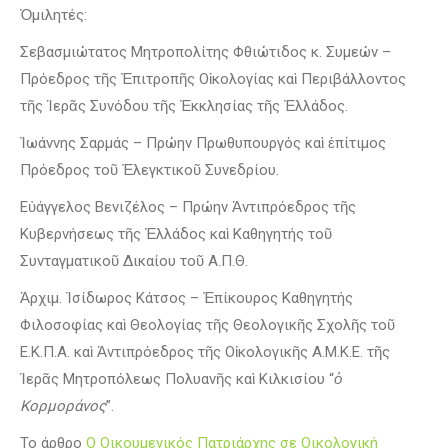
Ὁμιλητές:
Σεβασμιώτατος Μητροπολίτης Φθιώτιδος κ. Συμεών –
Πρόεδρος τῆς Ἐπιτροπῆς Οἰκολογίας καὶ Περιβάλλοντος
τῆς Ἱερᾶς Συνόδου τῆς Ἐκκλησίας τῆς Ἐλλάδος.
Ἰωάννης Σαρμάς – Πρώην Πρωθυπουργός καὶ ἐπίτιμος
Πρόεδρος τοῦ Ἐλεγκτικοῦ Συνεδρίου.
Εὐάγγελος Βενιζέλος – Πρώην Ἀντιπρόεδρος τῆς
Κυβερνήσεως τῆς Ἑλλάδος καὶ Καθηγητής τοῦ
Συνταγματικοῦ Δικαίου τοῦ Α.Π.Θ.
Ἀρχιμ. Ἰσίδωρος Κάτσος – Ἐπίκουρος Καθηγητής
Φιλοσοφίας καὶ Θεολογίας τῆς Θεολογικῆς Σχολῆς τοῦ
Ε.Κ.Π.Α. καὶ Ἀντιπρόεδρος τῆς Οἰκολογικῆς Α.Μ.Κ.Ε. τῆς
Ἱερᾶς Μητροπόλεως Πολυανῆς καὶ Κιλκισίου “
ὁ
Κορμοράνος
”.
Το άρθρο
Ο Οικουμενικός Πατριάρχης σε Οικολογική