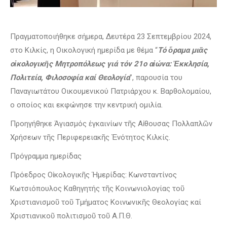
Πραγματοποιήθηκε σήμερα, Δευτέρα 23 Σεπτεμβρίου 2024,
στο Κιλκίς, η Οικολογική ημερίδα με θέμα “
Τό ὄραμα μιᾶς
οἰκολογικῆς Μητροπόλεως γιά τόν 21ο αἰώνα: Ἐκκλησία,
Πολιτεία, Φιλοσοφία καί Θεολογία
”, παρουσία του
Παναγιωτάτου Οικουμενικού Πατριάρχου κ. Βαρθολομαίου,
ο οποίος και εκφώνησε την κεντρική ομιλία.
Προηγήθηκε Ἁγιασμός ἐγκαινίων τῆς Αἰθουσας Πολλαπλῶν
Χρήσεων τῆς Περιφερειακῆς Ἐνότητος Κιλκίς.
Πρόγραμμα ημερίδας
Πρόεδρος Οἰκολογικῆς Ἡμερίδας: Κωνσταντίνος
Κωτσιόπουλος Καθηγητής τῆς Κοινωνιολογίας τοῦ
Χριστιανισμοῦ τοῦ Τμήματος Κοινωνικῆς Θεολογίας καί
Χριστιανικοῦ πολιτισμοῦ τοῦ Α.Π.Θ.