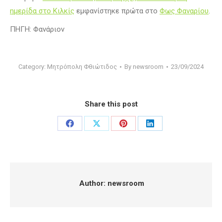
ημερίδα στο Κιλκίς
εμφανίστηκε πρώτα στο
Φως Φαναρίου
.
ΠΗΓΗ: Φανάριον
Category:
Μητρόπολη Φθιώτιδος
By
newsroom
23/09/2024
Share this post
Share
Share
Share
Share
on
on
on
on
Facebook
X
Pinterest
LinkedIn
Author:
newsroom