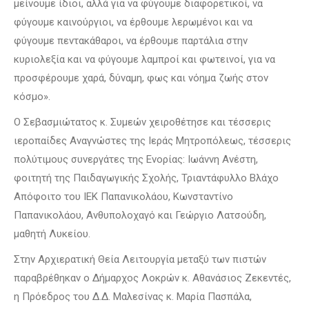
μείνουμε ίδιοι, αλλά για να φύγουμε διαφορετικοί, να
φύγουμε καινούργιοι, να έρθουμε λερωμένοι και να
φύγουμε πεντακάθαροι, να έρθουμε παρτάλια στην
κυριολεξία και να φύγουμε λαμπροί και φωτεινοί, για να
προσφέρουμε χαρά, δύναμη, φως και νόημα ζωής στον
κόσμο».
Ο Σεβασμιώτατος κ. Συμεών χειροθέτησε και τέσσερις
ιεροπαίδες Αναγνώστες της Ιεράς Μητροπόλεως, τέσσερις
πολύτιμους συνεργάτες της Ενορίας: Ιωάννη Ανέστη,
φοιτητή της Παιδαγωγικής Σχολής, Τριαντάφυλλο Βλάχο
Απόφοιτο του ΙΕΚ Παπανικολάου, Κωνσταντίνο
Παπανικολάου, Ανθυπολοχαγό και Γεώργιο Λατσούδη,
μαθητή Λυκείου.
Στην Αρχιερατική Θεία Λειτουργία μεταξύ των πιστών
παραβρέθηκαν ο Δήμαρχος Λοκρών κ. Αθανάσιος Ζεκεντές,
η Πρόεδρος του Δ.Δ. Μαλεσίνας κ. Μαρία Πασπάλα,