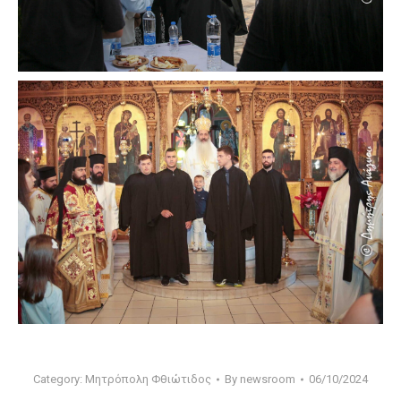
Category:
Μητρόπολη Φθιώτιδος
By
newsroom
06/10/2024