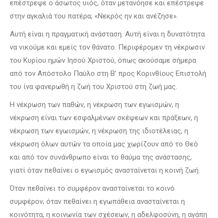
επέστρεψε ο άσωτος υιός, όταν μετανόησε και επέστρεψε
στην αγκαλιά του πατέρα; «Νεκρός ην και ανέζησε».
Αυτή είναι η πραγματική ανάσταση. Αυτή είναι η δυνατότητα
να νικούμε και εμείς τον θάνατο. Περιφέρομεν τη νέκρωσιν
του Κυρίου ημών Ιησού Χριστού, όπως ακούσαμε σήμερα
από τον Απόστολο Παύλο στη Β’ προς Κορινθίους Επιστολή
του ίνα φανερωθή η ζωή του Χριστού στη ζωή μας.
Η νέκρωση των παθών, η νέκρωση των εγωισμών, η
νέκρωση είναι των εσφαλμένων σκέψεων και πράξεων, η
νέκρωση των εγωισμών, η νέκρωση της ιδιοτέλειας, η
νέκρωση όλων αυτών τα οποία μας χωρίζουν από το Θεό
και από τον συνάνθρωπο είναι το θαύμα της ανάστασης,
γιατί όταν πεθαίνει ο εγωισμός ανασταίνεται η κοινή ζωή.
Όταν πεθαίνει το συμφέρον ανασταίνεται το κοινό
συμφέρον, όταν πεθαίνει η εγωπάθεια ανασταίνεται η
κοινότητα, η κοινωνία των σχέσεων, η αδελφοσύνη, η αγάπη