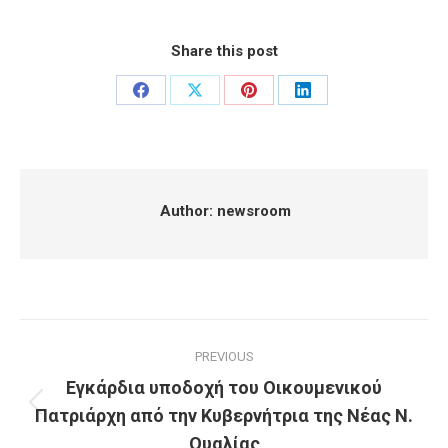
Share this post
Share
Share
Share
Share
on
on
on
on
Facebook
X
Pinterest
LinkedIn
Author:
newsroom
Post
PREVIOUS
navigation
Εγκάρδια υποδοχή του Οικουμενικού
Πατριάρχη από την Κυβερνήτρια της Νέας Ν.
Previous
post:
Ουαλίας