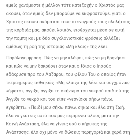
εμείς χανόμαστε ή μάλλον τότε κατεξοχήν ο Χριστός μας
ακούει, όταν εμείς δεν μπορούμε να εκφραστούμε, γιατί ο
Χριστός ακούει ακόμα και τους στεναγμούς τους αλαλήτους
της καρδιάς μας, ακούει λοιπόν, εισέρχεται μέσα σε αυτή
την πομπή και με δύο συγκλονιστικές φράσεις αλλάζει
αμέσως τη ροή της ιστορίας «Μη κλαις» της λέει.
Παράλογη φράση. Πώς να μην κλάψει, πώς να μη θρηνήσει
και πώς να μην δακρύσει όταν και ο ίδιος ο Ιησούς
εδάκρυσε προ του Λαζάρου, του φίλου Του ο οποίος ήταν
τετραήμερος τεθνηκώς. «Μη κλαις» της λέει και συγχρόνως
«ήψατο», άγγιξε, άγγιξε το σκήνωμα του νεκρού παιδιού της.
Άγγιξε το νεκρό και του είπε «νεανίσκε σήκω πάνω,
εγέρθητι». «Παιδί μου σήκω πάνω, σήκω και έλα στη ζωή,
έλα να γευτείς αυτό που μας περιμένει όλους μετά την
Κοινή Ανάσταση, έλα να γίνεις εσύ ο κήρυκας της
Ανάστασης, έλα όχι μόνο να δώσεις παρηγοριά και χαρά στη