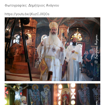
Φωτογραφίες: Δημήτριος Ανάγνου
https://youtu.be/jKuzCJIIQOs