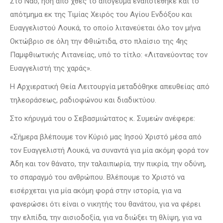
Στο Ναό, ήδη από χθες το απόγευμα εναποτέθηκε και το
απότμημα εκ της Τιμίας Χειρός του Αγίου Ενδόξου και
Ευαγγελιστού Λουκά, το οποίο λιτανεύεται όλο τον μήνα
Οκτώβριο σε όλη την Φθιώτιδα, στο πλαίσιο της 4ης
Παμφθιωτικής Λιτανείας, υπό το τίτλο: «Λιτανεύοντας τον
Ευαγγελιστή της χαράς».
Η Αρχιερατική Θεία Λειτουργία μεταδόθηκε απευθείας από
τηλεοράσεως, ραδιοφώνου και διαδικτύου.
Στο κήρυγμά του ο Σεβασμιώτατος κ. Συμεών ανέφερε:
«Σήμερα βλέπουμε τον Κύριό μας Ιησού Χριστό μέσα από
τον Ευαγγελιστή Λουκά, να συναντά για μία ακόμη φορά τον
Άδη και τον θάνατο, την ταλαιπωρία, την πικρία, την οδύνη,
το σπαραγμό του ανθρώπου. Βλέπουμε το Χριστό να
εισέρχεται για μία ακόμη φορά στην ιστορία, για να
φανερώσει ότι είναι ο νικητής του θανάτου, για να φέρει
την ελπίδα, την αισιοδοξία, για να διώξει τη θλίψη, για να