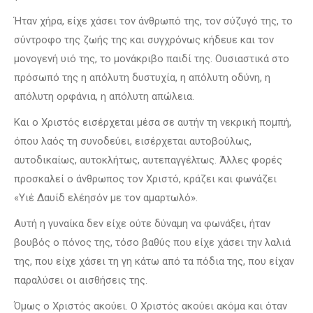
Ήταν χήρα, είχε χάσει τον άνθρωπό της, τον σύζυγό της, το
σύντροφο της ζωής της και συγχρόνως κήδευε και τον
μονογενή υιό της, το μονάκριβο παιδί της. Ουσιαστικά στο
πρόσωπό της η απόλυτη δυστυχία, η απόλυτη οδύνη, η
απόλυτη ορφάνια, η απόλυτη απώλεια.
Και ο Χριστός εισέρχεται μέσα σε αυτήν τη νεκρική πομπή,
όπου λαός τη συνοδεύει, εισέρχεται αυτοβούλως,
αυτοδικαίως, αυτοκλήτως, αυτεπαγγέλτως. Άλλες φορές
προσκαλεί ο άνθρωπος τον Χριστό, κράζει και φωνάζει
«Υιέ Δαυίδ ελέησόν με τον αμαρτωλό».
Αυτή η γυναίκα δεν είχε ούτε δύναμη να φωνάξει, ήταν
βουβός ο πόνος της, τόσο βαθύς που είχε χάσει την λαλιά
της, που είχε χάσει τη γη κάτω από τα πόδια της, που είχαν
παραλύσει οι αισθήσεις της.
Όμως ο Χριστός ακούει. Ο Χριστός ακούει ακόμα και όταν