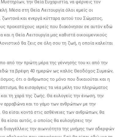
 Μυστηρίων, την Θεία Ευχαριστία, να φέρνεις τον
ελή. Μέσα στη Θεία Λειτουργία όλοι εμείς οι
ι ζωντανά και ενεργά κύτταρα αυτού του Σώματος,
τους προκατόχους ιερείς που διακόνησαν σε αυτόν εδώ
α και η Θεία Λειτουργία μας καθιστά οικουμενικούς
κλονιστικό θα ζεις σε όλη σου τη ζωή, η οποία καλείται
πο από την πρώτη μέρα της γέννησής του κι από την
ι εδώ τα βρέφη 40 ημερών ως καλός Θεοδόχος Συμεών,
κόσμος, ότι ο άνθρωπος το μόνο που δικαιούται και η
Βάπτισμα, θα εισαγάγεις τα νέα μέλη του πληρώματος
αι τη χαρά της ζωής. Θα ευλογείς την ένωση, την
τον αρραβώνα και το γάμο των ανθρώπων με την
. Θα είσαι κοντά στις ασθένειες των ανθρώπων, θα
 θα είσαι αυτός, ο οποίος θα ευλογήσεις την
θα διαγγέλλεις την αιωνιότητα της μνήμης των αδερφών