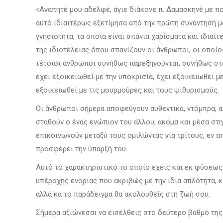
«Αγαπητέ μου αδελφέ, άγιε διάκονε π. Δαμασκηνέ με π
αυτό ιδιαιτέρως εξετίμησα από την πρώτη συνάντησή μα
γνησιότητα, τα οποία είναι σπάνια χαρίσματα και ιδια
της ιδιοτέλειας όπου σπανίζουν οι άνθρωποι, οι οποίοι ε
τέτοιοι άνθρωποι συνήθως παρεξηγούνται, συνήθως στο
έχει εξοικειωθεί με την υποκρισία, έχει εξοικειωθεί μ
εξοικειωθεί με τις μουρμούρες και τους ψιθυρισμούς.
Οι άνθρωποι σήμερα αποφεύγουν αυθεντικά, ντόμπρα, αλη
σταθούν ο ένας ενώπιον του άλλου, ακόμα και μέσα στη
επικοινωνούν μεταξύ τους ομιλώντας για τρίτους, εν απο
προσφέρει την ύπαρξή του.
Αυτό το χαρακτηριστικό το οποίο έχεις και εκ φύσεως 
υπέροχης ενορίας που ακριβώς με την ίδια απλότητα, κ
αλλά κα το παράδειγμα θα ακολουθείς στη ζωή σου.
Σήμερα αξιώνεσαι να εισέλθεις στο δεύτερο βαθμό της 