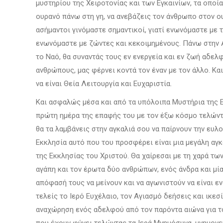
μυστηρίου της Χειροτονίας και των Εγκαινίων, τα οποί
ουρανό πάνω στη γη, να ανεβάζεις τον άνθρωπο στον ου
ασήμαντοι γινόμαστε σημαντικοί, γιατί ενωνόμαστε με 
ενωνόμαστε με ζώντες και κεκοιμημένους. Πάνω στην Α
το Ναό, θα συναντάς τους εν ενεργεία και εν ζωή αδελ
ανθρώπους, μας φέρνει κοντά τον έναν με τον άλλο. Και 
να είναι Θεία Λειτουργία και Ευχαριστία.
Και ασφαλώς μέσα και από τα υπόλοιπα Μυστήρια της Ε
πρώτη ημέρα της επαφής του με τον έξω κόσμο τελώντ
θα τα λαμβάνεις στην αγκαλιά σου να παίρνουν την ευλο
Εκκλησία αυτό που του προσφέρει είναι μια μεγάλη αγκ
της Εκκλησίας του Χριστού. Θα χαίρεσαι με τη χαρά τω
αγάπη και τον έρωτα δύο ανθρώπων, ενός άνδρα και μία
απόφασή τους να μείνουν και να αγωνιστούν να είναι ε
τελείς το Ιερό Ευχέλαιο, τον Αγιασμό δεήσεις και ικε
αναχώρηση ενός αδελφού από τον παρόντα αιώνα για το