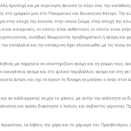
ολλή προσοχή και με συγκίνηση άκουσα το λόγο σου, την κατάθεση
ς στο γραφείο μου στο Πνευματικό και Διοικητικό Κέντρο. Την ειλ
ίτερα στην εποχή της εικόνας στην οποία ζούμε, στην εποχή της ε
ίναι ειλικρινείς, οι οποίοι είναι αυθεντικοί, οι οποίοι είναι γνήσ
χοποιούνται, συνήθως θεωρούνται προβληματικοί ή ακόμη και γραφ
ε την καταλαλιά και την κατάκριση έχει εξοικειωθεί με τις πίσω σ
θινά, με παρρησία να υποστηρίξουν ακόμη και τη γνώμη τους, ακόμ
ν οικογένεια, ακόμα και στο φιλικό περιβάλλον, ακόμη και στη γε
υσία αυτών, και όχι να έχουν τη δύναμη να μιλήσει ο ένας στον άλ
και εκ καλλιεργείας να μην το χάσεις, με αυτήν την απλότητα να 
αλοσύνη και αγάπη διακόνησε ο πολιός και σεβαστός γέροντας Πρ
Ιερωσύνης, να λάβεις την χάρη και το χάρισμα του Πρεσβυτέρου, 