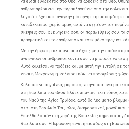
να είσαι ευάρεστος στο Θεό, να αρέσεις στο Θεό. Θυμ
ανθρωπαρέσκεια, μην παραπλανηθείς από την κολακεία 
λόγο ότι έχει κατ’ ανάγκην μία αρνητική σκοπιμότητα, 
καταδεκτικός χωρίς όμως αυτά να αγγίζουν τον πυρήνα 
σκέψεις σου, οι κινήσεις σου, οι παραλείψεις σου, τα
πραγματικά και τον άνθρωπο και τότε μόνο πραγματικά 
Με την έμφυτη καλοσύνη που έχεις, με την παιδικότητά
αναπνέουν οι άνθρωποι κοντά σου, να μπορούν να ανοίγο
Αυτό καλείσαι να πράξεις και με αυτή την εντολή σε 
είναι η Μακρακώμη, καλείσαι εδώ να προσφέρεις χώρο,
Καλείσαι να πηγαίνεις μπροστά, να ηγείσαι πνευματικ
στη Βασιλεία του Θεού. Ελάτε άπαντες, «ἔτι τόπος ἐστ
του Ναού της Αγίας Τριάδας, αυτό θα λες με το βλέμμα 
όλοι στη Βασιλεία Του, όλοι, διαφορετικοί, μοναδικοί, 
Είσελθε λοιπόν στη χαρά της Βασιλείας σήμερα και γι’ 
Βασιλεία σου. Η Ιερωσύνη είναι η είσοδος στη Βασιλεία