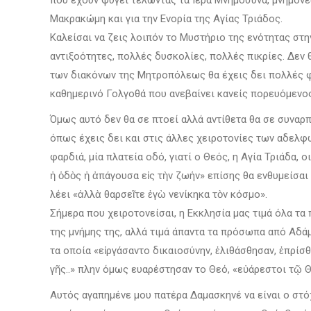
που έχουν φύγει τελώντας τα Ιερά Μνημόσυνα, μνημονε
Μακρακώμη και για την Ενορία της Αγίας Τριάδος.
Καλείσαι να ζεις λοιπόν το Μυστήριο της ενότητας στη
αντιξοότητες, πολλές δυσκολίες, πολλές πικρίες. Δεν θ
των διακόνων της Μητροπόλεως θα έχεις δει πολλές φορ
καθημερινό Γολγοθά που ανεβαίνει κανείς πορευόμενος
Όμως αυτό δεν θα σε πτοεί αλλά αντίθετα θα σε συναρπ
όπως έχεις δει και στις άλλες χειροτονίες των αδελφών
φαρδιά, μία πλατεία οδό, γιατί ο Θεός, η Αγία Τριάδα,
ἡ ὁδὸς ἡ ἀπάγουσα εἰς τὴν ζωήν» επίσης θα ενθυμείσα
λέει «ἀλλὰ θαρσεῖτε ἐγὼ νενίκηκα τὸν κόσμο».
Σήμερα που χειροτονείσαι, η Εκκλησία μας τιμά όλα τα
της μνήμης της, αλλά τιμά άπαντα τα πρόσωπα από Αδ
τα οποία «εἰργάσαντο δικαιοσύνην, ἐλιθάσθησαν, ἐπρίσθ
γῆς..» πλην όμως ευαρέστησαν το Θεό, «εὐάρεστοι τῷ 
Αυτός αγαπημένε μου πατέρα Δαμασκηνέ να είναι ο στό