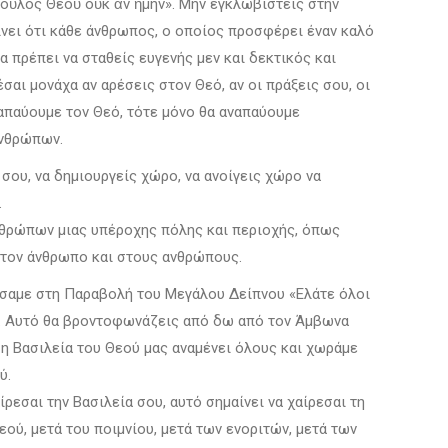
δοῦλος Θεοῡ οὐκ ἂν ἤμην». Μην εγκλωβιστείς στην
ίνει ότι κάθε άνθρωπος, ο οποίος προσφέρει έναν καλό
θα πρέπει να σταθείς ευγενής μεν και δεκτικός και
σαι μονάχα αν αρέσεις στον Θεό, αν οι πράξεις σου, οι
αναπαύουμε τον Θεό, τότε μόνο θα αναπαύουμε
ανθρώπων.
σου, να δημιουργείς χώρο, να ανοίγεις χώρο να
.
ανθρώπων μιας υπέροχης πόλης και περιοχής, όπως
στον άνθρωπο και στους ανθρώπους.
ούσαμε στη Παραβολή του Μεγάλου Δείπνου «Ελάτε όλοι
είας. Αυτό θα βροντοφωνάζεις από δω από τον Άμβωνα
ι η Βασιλεία του Θεού μας αναμένει όλους και χωράμε
ύ.
ρεσαι την Βασιλεία σου, αυτό σημαίνει να χαίρεσαι τη
εού, μετά του ποιμνίου, μετά των ενοριτών, μετά των