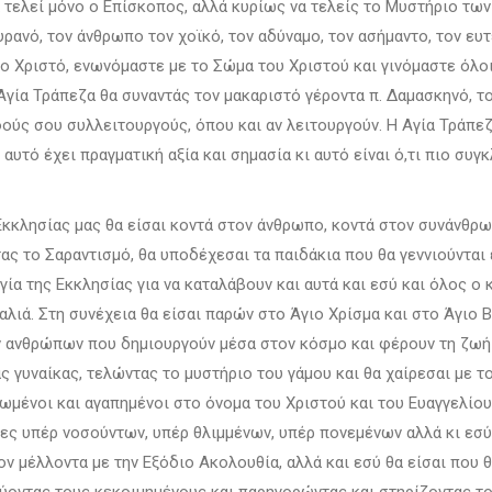
α τελεί μόνο ο Επίσκοπος, αλλά κυρίως να τελείς το Μυστήριο των
ρανό, τον άνθρωπο τον χοϊκό, τον αδύναμο, τον ασήμαντο, τον ευτ
το Χριστό, ενωνόμαστε με το Σώμα του Χριστού και γινόμαστε όλο
γία Τράπεζα θα συναντάς τον μακαριστό γέροντα π. Δαμασκηνό, 
φούς σου συλλειτουργούς, όπου και αν λειτουργούν. Η Αγία Τράπεζ
αυτό έχει πραγματική αξία και σημασία κι αυτό είναι ό,τι πιο συγ
κκλησίας μας θα είσαι κοντά στον άνθρωπο, κοντά στον συνάνθρω
ας το Σαραντισμό, θα υποδέχεσαι τα παιδάκια που θα γεννιούντα
γία της Εκκλησίας για να καταλάβουν και αυτά και εσύ και όλος ο 
αλιά. Στη συνέχεια θα είσαι παρών στο Άγιο Χρίσμα και στο Άγιο 
ν ανθρώπων που δημιουργούν μέσα στον κόσμο και φέρουν τη ζωή κ
ς γυναίκας, τελώντας το μυστήριο του γάμου και θα χαίρεσαι με 
νωμένοι και αγαπημένοι στο όνομα του Χριστού και του Ευαγγελίου
σίες υπέρ νοσούντων, υπέρ θλιμμένων, υπέρ πονεμένων αλλά κι εσύ
ν μέλλοντα με την Εξόδιο Ακολουθία, αλλά και εσύ θα είσαι που 