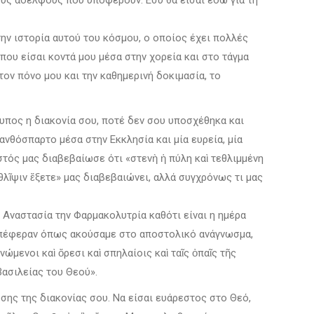
ους αδελφούς που υποφέρουν. Εσύ θα είσαι εδώ για τη
την ιστορία αυτού του κόσμου, ο οποίος έχει πολλές
 που είσαι κοντά μου μέσα στην χορεία και στο τάγμα
ον πόνο μου και την καθημερινή δοκιμασία, το
λυπος η διακονία σου, ποτέ δεν σου υποσχέθηκα και
 ανθόσπαρτο μέσα στην Εκκλησία και μία ευρεία, μία
ιστός μας διαβεβαίωσε ότι «στενὴ ἡ πύλη καὶ τεθλιμμένη
λῖψιν ἔξετε» μας διαβεβαιώνει, αλλά συγχρόνως τι μας
 Αναστασία την Φαρμακολυτρία καθότι είναι η ημέρα
 υπέφεραν όπως ακούσαμε στο αποστολικό ανάγνωσμα,
μενοι καὶ ὄρεσι καὶ σπηλαίοις καὶ ταῖς ὀπαῖς τῆς
Βασιλείας του Θεού».
σης της διακονίας σου. Να είσαι ευάρεστος στο Θεό,