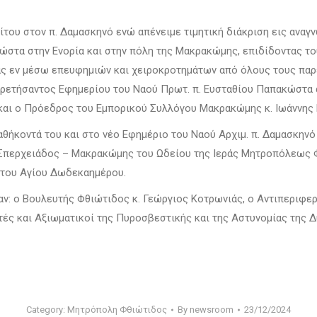
ίτου στον π. Δαμασκηνό ενώ απένειμε τιμητική διάκριση εις ανα
στα στην Ενορία και στην πόλη της Μακρακώμης, επιδίδοντας το
ίας εν μέσω επευφημιών και χειροκροτημάτων από όλους τους παρ
ηρετήσαντος Εφημερίου του Ναού Πρωτ. π. Ευσταθίου Παπακώστα 
και ο Πρόεδρος του Εμπορικού Συλλόγου Μακρακώμης κ. Ιωάννης
 καθήκοντά του και στο νέο Εφημέριο του Ναού Αρχιμ. π. Δαμασκην
ος Σπερχειάδος – Μακρακώμης του Ωδείου της Ιεράς Μητροπόλεως
 του Αγίου Δωδεκαημέρου.
ν: ο Βουλευτής Φθιώτιδος κ. Γεώργιος Κοτρωνιάς, ο Αντιπεριφερ
ητές και Αξιωματικοί της Πυροσβεστικής και της Αστυνομίας της
Category:
Μητρόπολη Φθιώτιδος
By
newsroom
23/12/2024