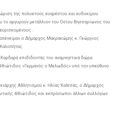
γνώριση της πολυετούς ευαρέστου και ευδοκίμου
υ το αργυρούν μετάλλιον του Οσίου Βησσαρίωνος του
ευρισκομένους .
απένειμαν ο Δήμαρχος Μακρακώμης κ. Γεώργιος
 Καλοπήτας.
ό Καρδαρά επιδίδοντάς του αναμνηστικά δώρα.
 Φθιώτιδος «Γερμανός ο Μελωδός» υπό τον υπεύθυνο
ειάρχης Αθλητισμού κ. Ηλίας Καλτσάς, ο Δήμαρχος
 Δυτικής Φθιώτιδος και εκπρόσωποι άλλων συλλόγων