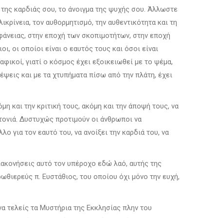
 της καρδιάς σου, το άνοιγμα της ψυχής σου. Άλλωστε
ικρίνεια, τον αυθορμητισμό, την αυθεντικότητα και τη
πιφάνειας, στην εποχή των σκοπιμοτήτων, στην εποχή
ιοι, οι οποίοι είναι ο εαυτός τους και όσοι είναι
ικοί, γιατί ο κόσμος έχει εξοικειωθεί με το ψέμα,
κέψεις και με τα χτυπήματα πίσω από την πλάτη, έχει
η και την κριτική τους, ακόμη και την άποψή τους, να
ιτονιά. Δυστυχώς προτιμούν οι άνθρωποι να
λο για τον εαυτό του, να ανοίξει την καρδιά του, να
διακονήσεις αυτό τον υπέροχο εδώ λαό, αυτής της
ωθιερεύς π. Ευστάθιος, του οποίου όχι μόνο την ευχή,
να τελείς τα Μυστήρια της Εκκλησίας πλην του