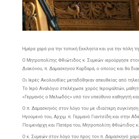
Ημέρα χαρά για την τοπική Εκκλησία και για την πόλη 
Ο Μητροπολίτης Φθιώτιδος κ. Συμεών ιερούργησε στον
Διακόνου, π. Δαμασκηνού Καρδαρά, ο οποίος και θα δι
Οι Ιερές Ακολουθίες μεταδόθηκαν απευθείας από τηλε
Το Ιερό Αναλόγιο στελέχωσε χορός Ιεροψαλτών, μαθη
«Γερμανός ο Μελωδός» υπό τον υπεύθυνο καθηγητή και
Ο π. Δαμασκηνός στον λόγο του με ιδιαίτερη συγκίνηση
Ηγούμενό του, Αρχιμ. π. Γερμανό Γιαντσίδη και στην Α
Ποιμενάρχη και Πατέρα του, Μητροπολίτη Φθιώτιδος κ. Σ
Ο κ. Συμεών στον λόγο του προς τον π. Δαμασκηνό χαρ