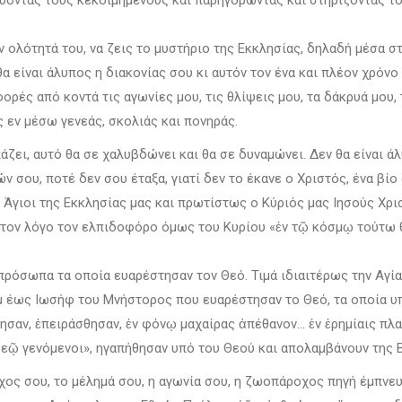
ύοντας τους κεκοιμημένους και παρηγορώντας και στηρίζοντας τ
ν ολότητά του, να ζεις το μυστήριο της Εκκλησίας, δηλαδή μέσα σ
α είναι άλυπος η διακονίας σου κι αυτόν τον ένα και πλέον χρόνο
ές από κοντά τις αγωνίες μου, τις θλίψεις μου, τα δάκρυά μου, τ
 εν μέσω γενεάς, σκολιάς και πονηράς.
άζει, αυτό θα σε χαλυβδώνει και θα σε δυναμώνει. Δεν θα είναι ά
 σου, ποτέ δεν σου έταξα, γιατί δεν το έκανε ο Χριστός, ένα βίο
 οι Άγιοι της Εκκλησίας μας και πρωτίστως ο Κύριός μας Ιησούς Χρ
ι τον λόγο τον ελπιδοφόρο όμως του Κυρίου «ἐν τῷ κόσμῳ τούτω θ
 πρόσωπα τα οποία ευαρέστησαν τον Θεό. Τιμά ιδιαιτέρως την Αγία
άμ έως Ιωσήφ του Μνήστορος που ευαρέστησαν το Θεό, τα οποία
ησαν, ἐπειράσθησαν, ἐν φόνῳ μαχαίρας ἀπέθανον… ἐν ἐρημίαις πλανώ
Θεῷ γενόμενοι», ηγαπήθησαν υπό του Θεού και απολαμβάνουν της 
χος σου, το μέλημά σου, η αγωνία σου, η ζωοπάροχος πηγή έμπνευ