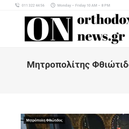
011 322 44 56
Monday – Friday 10 AM – 8 PM
Μητροπολίτης Φθιώτιδο
Μητρόπολη Φθιώτιδος