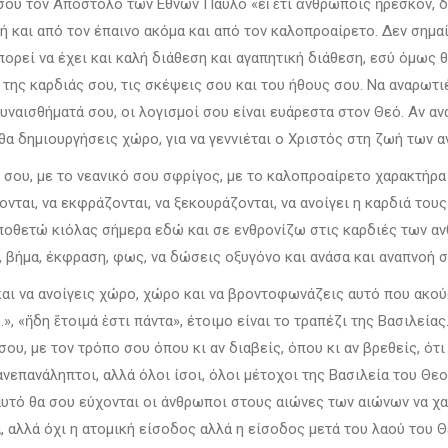
ήσου τον Απόστολο των Εθνών Παύλο «εἰ ἔτι ἀνθρώποις ἤρεσκον, 
ή και από τον έπαινο ακόμα και από τον καλοπροαίρετο. Δεν σημα
μπορεί να έχει και καλή διάθεση και αγαπητική διάθεση, εσύ όμως 
της καρδιάς σου, τις σκέψεις σου και του ήθους σου. Να αναρωτιέ
 συναισθήματά σου, οι λογισμοί σου είναι ευάρεστα στον Θεό. Αν 
θα δημιουργήσεις χώρο, για να γεννιέται ο Χριστός στη ζωή των 
 σου, με το νεανικό σου σφρίγος, με το καλοπροαίρετο χαρακτήρα 
νται, να εκφράζονται, να ξεκουράζονται, να ανοίγει η καρδιά τους
τοποθετώ κιόλας σήμερα εδώ και σε ενθρονίζω στις καρδιές των 
 βήμα, έκφραση, φως, να δώσεις οξυγόνο και ανάσα και αναπνοή 
ά και να ανοίγεις χώρο, χώρο και να βροντοφωνάζεις αυτό που ακ
ί…», «ἤδη ἕτοιμά ἐστι πάντα», έτοιμο είναι το τραπέζι της Βασιλ
σου, με τον τρόπο σου όπου κι αν διαβείς, όπου κι αν βρεθείς, ότ
ανεπανάληπτοι, αλλά όλοι ίσοι, όλοι μέτοχοι της Βασιλεία του Θεο
αυτό θα σου εύχονται οι άνθρωποι στους αιώνες των αιώνων να χαί
, αλλά όχι η ατομική είσοδος αλλά η είσοδος μετά του λαού του Θ