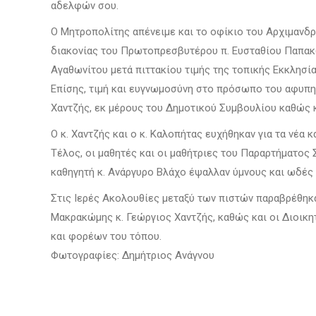
αδελφών σου.
Ο Μητροπολίτης απένειμε και το οφίκιο του Αρχιμανδρ
διακονίας του Πρωτοπρεσβυτέρου π. Ευσταθίου Παπακώ
Αγαθωνίτου μετά πιττακίου τιμής της τοπικής Εκκλησ
Επίσης, τιμή και ευγνωμοσύνη στο πρόσωπο του αφυπ
Χαντζής, εκ μέρους του Δημοτικού Συμβουλίου καθώς 
Ο κ. Χαντζής και ο κ. Καλοπήτας ευχήθηκαν για τα νέα
Τέλος, οι μαθητές και οι μαθήτριες του Παραρτήματ
καθηγητή κ. Ανάργυρο Βλάχο έψαλλαν ύμνους και ωδές
Στις Ιερές Ακολουθίες μεταξύ των πιστών παραβρέθηκα
Μακρακώμης κ. Γεώργιος Χαντζής, καθώς και οι Διοικ
και φορέων του τόπου.
Φωτογραφίες: Δημήτριος Ανάγνου