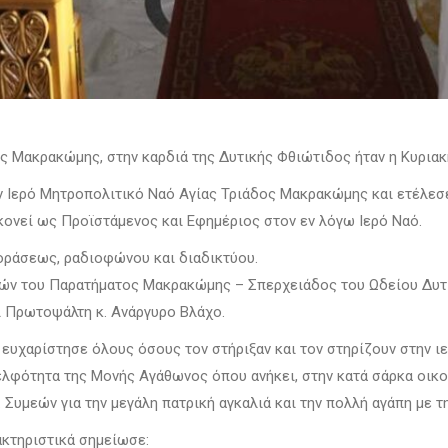
της Μακρακώμης, στην καρδιά της Δυτικής Φθιώτιδος ήταν η Κυρια
 Ιερό Μητροπολιτικό Ναό Αγίας Τριάδος Μακρακώμης και ετέλεσε
ακονεί ως Προϊστάμενος και Εφημέριος στον εν λόγω Ιερό Ναό.
οράσεως, ραδιοφώνου και διαδικτύου.
τών του Παρατήματος Μακρακώμης – Σπερχειάδος του Ωδείου Δυ
 Πρωτοψάλτη κ. Ανάργυρο Βλάχο.
 ευχαρίστησε όλους όσους τον στήριξαν και τον στηρίζουν στην ιε
δελφότητα της Μονής Αγάθωνος όπου ανήκει, στην κατά σάρκα οικο
υμεών για την μεγάλη πατρική αγκαλιά και την πολλή αγάπη με την
ακτηριστικά σημείωσε: