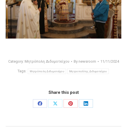
Category:
Μητρόπολη Διδυμοτείχου
By
newsroom
11/11/2024
Tags:
Μητρόπολη Διδυμοτείχου
Μητροπολίτης Διδυμοτείχου
Share this post
Share
Share
Share
Share
on
on
on
on
Facebook
X
Pinterest
LinkedIn