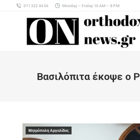
011 322 44 56
Monday – Friday 10 AM – 8 PM
Βασιλόπιτα έκοψε ο 
Μητρόπολη Αργολίδος