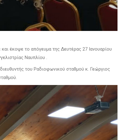
και έκοψε το απόγευμα της Δευτέρας 27 Ιανουαρίου
γελιστρίας Ναυπλίου .
ο διευθυντής του Ραδιοφωνικού σταθμού κ. Γεώργιος
σταθμού.