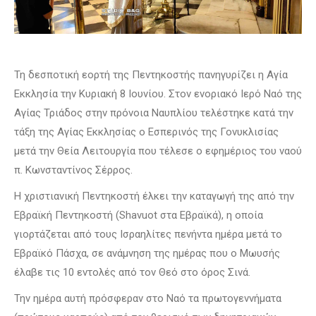
Τη δεσποτική εορτή της Πεντηκοστής πανηγυρίζει η Αγία
Εκκλησία την Κυριακή 8 Ιουνίου. Στον ενοριακό Ιερό Ναό της
Αγίας Τριάδος στην πρόνοια Ναυπλίου τελέστηκε κατά την
τάξη της Αγίας Εκκλησίας ο Εσπερινός της Γονυκλισίας
μετά την Θεία Λειτουργία που τέλεσε ο εφημέριος του ναού
π. Κωνσταντίνος Σέρρος.
Η χριστιανική Πεντηκοστή έλκει την καταγωγή της από την
Εβραϊκή Πεντηκοστή (Shavuot στα Εβραϊκά), η οποία
γιορτάζεται από τους Ισραηλίτες πενήντα ημέρα μετά το
Εβραϊκό Πάσχα, σε ανάμνηση της ημέρας που ο Μωυσής
έλαβε τις 10 εντολές από τον Θεό στο όρος Σινά.
Την ημέρα αυτή πρόσφεραν στο Ναό τα πρωτογεννήματα