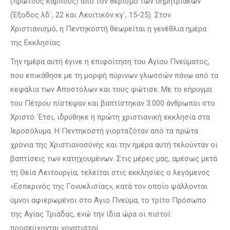
(πρώτους καρπούς) από τον θερισμό των δημητριακών
(Έξοδος λδ΄, 22 και Λευϊτικόν κγ΄, 15-25). Στον
Χριστιανισμό, η Πεντηκοστή θεωρείται η γενέθλια ημέρα
της Εκκλησίας.
Την ημέρα αυτή έγινε η επιφοίτηση του Αγίου Πνεύματος,
που επικάθησε με τη μορφή πύρινων γλωσσών πάνω από τα
κεφάλια των Αποστόλων και τους φώτισε. Με το κήρυγμα
του Πέτρου πίστεψαν και βαπτίστηκαν 3.000 άνθρωποι στο
Χριστό. Έτσι, ιδρύθηκε η πρώτη χριστιανική εκκλησία στα
Ιεροσόλυμα. Η Πεντηκοστή γιορταζόταν από τα πρώτα
χρόνια της Χριστιανοσύνης και την ημέρα αυτή τελούνταν οι
βαπτίσεις των κατηχουμένων. Στις μέρες μας, αμέσως μετά
τη Θεία Λειτουργία, τελείται στις εκκλησίες ο λεγόμενος
«Εσπερινός της Γονυκλισίας», κατά τον οποίο ψάλλονται
ύμνοι αφιερωμένοι στο Άγιο Πνεύμα, το τρίτο Πρόσωπο
της Αγίας Τριάδας, ενώ την ίδια ώρα οι πιστοί
προσεύχονται γονατιστοί.