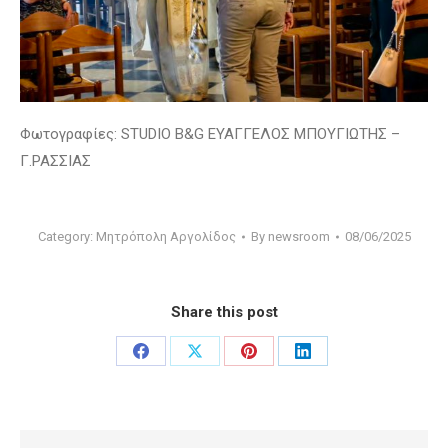
Φωτογραφίες: STUDIO B&G ΕΥΑΓΓΕΛΟΣ ΜΠΟΥΓΙΩΤΗΣ –
Γ.ΡΑΣΣΙΑΣ
Category:
Μητρόπολη Αργολίδος
By
newsroom
08/06/2025
Share this post
Share
Share
Share
Share
on
on
on
on
Facebook
X
Pinterest
LinkedIn