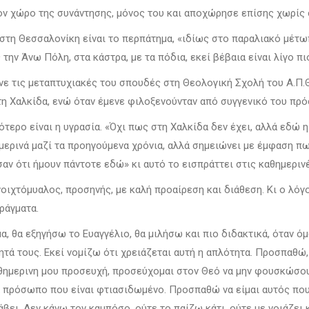
ν χώρο της συνάντησης, μόνος του και αποχώρησε επίσης χωρίς 
 στη Θεσσαλονίκη είναι το περπάτημα, «ιδίως στο παραλιακό μέτ
την Άνω Πόλη, στα κάστρα, με τα πόδια, εκεί βέβαια είναι λίγο π
νε τις μεταπτυχιακές του σπουδές στη Θεολογική Σχολή του Α.Π.
τη Χαλκίδα, ενώ όταν έμενε φιλοξενούνταν από συγγενικό του πρ
ερο είναι η υγρασία. «Όχι πως στη Χαλκίδα δεν έχει, αλλά εδώ η 
μερινά μαζί τα προηγούμενα χρόνια, αλλά σημειώνει με έμφαση πω
αν ότι ήμουν πάντοτε εδώ» κι αυτό το εισπράττει στις καθημεριν
ιχτόμυαλος, προσηνής, με καλή προαίρεση και διάθεση. Κι ο λόγο
ράγματα.
μα, θα εξηγήσω το Ευαγγέλιο, θα μιλήσω και πιο διδακτικά, όταν
ά τους. Εκεί νομίζω ότι χρειάζεται αυτή η απλότητα. Προσπαθώ, δ
αθημερινη μου προσευχή, προσεύχομαι στον Θεό να μην φουσκώσο
α πρόσωπο που είναι φτιασιδωμένο. Προσπαθώ να είμαι αυτός που 
ει. Δεν κάνω τον καμπόσο, ούτε το παίζω κάτι, ούτε με νοιάζει κ