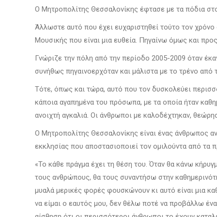
Ο Μητροπολίτης Θεσσαλονίκης έφτασε με τα πόδια στο
Άλλωστε αυτό που έχει ευχαριστηθεί τούτο τον χρόνο
Μουσικής που είναι μια ευθεία. Πηγαίνω όμως και προς 
Γνώριζε την πόλη από την περίοδο 2005-2009 όταν έκα
συνήθως πηγαινοερχόταν και μάλιστα με το τρένο από 
Τότε, όπως και τώρα, αυτό που τον δυσκολεύει περισσότ
κάποια αγαπημένα του πρόσωπα, με τα οποία ήταν καθη
ανοιχτή αγκαλιά. Οι άνθρωποι με καλοδέχτηκαν, θεώρησ
Ο Μητροπολίτης Θεσσαλονίκης είναι ένας άνθρωπος ανο
εκκλησίας που αποστασιοποιεί τον ομιλούντα από τα π
«Το κάθε πράγμα έχει τη θέση του. Όταν θα κάνω κήρυγ
τους ανθρώπους, θα τους συναντήσω στην καθημερινότητ
μυαλά μερικές φορές φουσκώνουν κι αυτό είναι μια κ
να είμαι ο εαυτός μου, δεν θέλω ποτέ να προβάλλω έν
αίσθηση ότι οι περισσότεροι άνθρωποι το έχουν καταλάβ