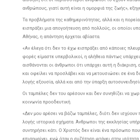
ανθρώπους, γιατί αυτή είναι η ομορφιά της ζωής», εξηγ
Τα προβλήματα της καθημερινότητας, αλλά και η πορεία
εισπράξει μια απογοήτευση από πολλούς, οι οποίοι υπο
Αθήνας, η απάντηση έρχεται αβίαστα.
«Αν έλεγα ότι δεν το έχω εισπράξει από κάποιες πλευ
φορές είμαστε υπερβολικοί, η αλήθεια πάντως υπάρχει, 
αισθάνονται οι άνθρωποι ότι υπάρχει αυτή η διάκριση,
και οφείλει να προσλάβει και να μετουσιώσει σε ένα δ
λογής εξουσία, αλλά και από την ύπαρξη αυτοσυνειδησί
Οι ταμπέλες δεν του αρέσουν και δεν συνηθίζει να χωρ
κοινωνία προοδευτική.
«Δεν μου αρέσει να βάζω ταμπέλες, διότι δεν ισχύουν
λογής ιστορικά σχήματα. Άνθρωποι της εκκλησίας υπήρχα
συντηρήσει κάτι. Ο Χριστός δεν είναι ένα πρόσωπο που
επισημαίνει, ενώ όταν η συζήτηση φτάνει στην ισότητα