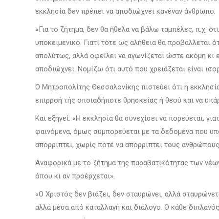
εκκλησία δεν πρέπει να αποδιώχνει κανέναν άνθρωπο.
«Για το ζήτημα, δεν θα ήθελα να βάλω ταμπέλες, π.χ. ό
υποκειμενικό. Γιατί τότε ως αλήθεια θα προβάλλεται ό
απολύτως, αλλά οφείλει να αγωνίζεται ώστε ακόμη κι ε
αποδιώχνει. Νομίζω ότι αυτό που χρειάζεται είναι ισ
Ο Μητροπολίτης Θεσσαλονίκης πιστεύει ότι η εκκλησία
επιρροή τής οποιαδήποτε θρησκείας ή θεού και να υπά
Και εξηγεί: «Η εκκλησία θα συνεχίσει να πορεύεται, γι
φαινόμενα, όμως συμπορεύεται με τα δεδομένα που υπά
απορρίπτει, χωρίς ποτέ να απορρίπτει τους ανθρώπους
Αναφορικά με το ζήτημα της παραβατικότητας των νέων 
όπου κι αν προέρχεται».
«Ο Χριστός δεν βιάζει, δεν σταυρώνει, αλλά σταυρώνετα
αλλά μέσα από καταλλαγή και διάλογο. Ο κάθε διπλανός 