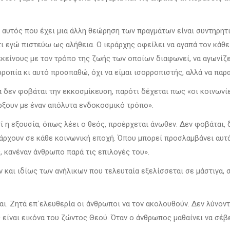
τι αυτός που έχει μια άλλη θεώρηση των πραγμάτων είναι συντηρητ
τι εγώ πιστεύω ως αλήθεια. Ο ιεράρχης οφείλει να αγαπά τον κάθ
κείνους με τον τρόπο της ζωής των οποίων διαφωνεί, να αγωνίζετα
ορροπία κι αυτό προσπαθώ, όχι να είμαι ισορροπιστής, αλλά να π
 δεν φοβάται την εκκοσμίκευση, παρότι δέχεται πως «οι κοινωνί
ρξουν με έναν απόλυτα ενδοκοσμικό τρόπο».
ατί η εξουσία, όπως λέει ο θεός, προέρχεται άνωθεν. Δεν φοβάται,
ρχουν σε κάθε κοινωνική εποχή. Όπου μπορεί προσλαμβάνει αυτά 
, κανέναν άνθρωπο παρά τις επιλογές του».
και ιδίως των ανήλικων που τελευταία εξελίσσεται σε μάστιγα, σ
ι. Ζητά επ΄ελευθερία οι άνθρωποι να τον ακολουθούν. Δεν λύνοντα
είναι εικόνα του ζώντος Θεού. Όταν ο άνθρωπος μαθαίνει να σέβετ