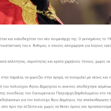
όταν και καλοδεχόταν τον νέο ποιμενάρχη της. Ο γεννημένος το 1
ντικατάσταση του κ. Άνθιμου, ο οποίος αποχώρησε για λόγους υγε
ματα απλότητας, σεμνότητας και κρατά χαμηλούς τόνους, χωρίς να
στην παραλία, να ψωνίζει στην αγορά, να συνομιλεί με νέους και ν
τή του πολιούχου Αγίου Δημητρίου κι εκείνος αποδέχτηκε ασμένω
ης συνοδείας του Οικουμενικού Πατριάρχη Βαρθολομαίου στο ταξί
δηλώσεων για τον πολιούχο Άγιο Δημήτριο, την απελευθέρωση της
 από πριν την ατζέντα και χωρίς να θέσει όρους και προαπαιτούμε