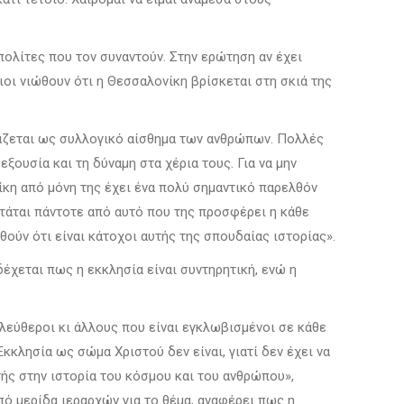
πολίτες που τον συναντούν. Στην ερώτηση αν έχει
οι νιώθουν ότι η Θεσσαλονίκη βρίσκεται στη σκιά της
ράζεται ως συλλογικό αίσθημα των ανθρώπων. Πολλές
ξουσία και τη δύναμη στα χέρια τους. Για να μην
νίκη από μόνη της έχει ένα πολύ σημαντικό παρελθόν
ρτάται πάντοτε από αυτό που της προσφέρει η κάθε
θούν ότι είναι κάτοχοι αυτής της σπουδαίας ιστορίας».
έχεται πως η εκκλησία είναι συντηρητική, ενώ η
λεύθεροι κι άλλους που είναι εγκλωβισμένοι σε κάθε
κκλησία ως σώμα Χριστού δεν είναι, γιατί δεν έχει να
τής στην ιστορία του κόσμου και του ανθρώπου»,
από μερίδα ιεραρχών για το θέμα, αναφέρει πως η