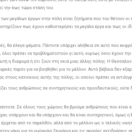
εί την έως τώρα στάση του.
 των μεγάλων έργων στην πόλη είναι ζητήματα που του θέτουν οι 
στηρίζουν πως έχουν καθυστερήσει τα μεγάλα έργα και πως οι ίδι
ρές, θα έλεγα ψέματα. Πάντοτε υπάρχει αλήθεια σε αυτό που εκφ
όλοι πρέπει να προβληματιστούν γι΄αυτό, κυρίως όσοι έχουν την ε
 αυτή η διαφορά ή ότι ζουν στη σκιά μιας άλλης πόλης. Η Θεσσαλο
ιαρκές παρόν για να βοηθηθεί για το μέλλον. Αυτό βέβαια δεν εξα
ας στους κατοίκους αυτής της πόλης, οι οποίοι πρέπει να αντιληφ
ίζει τους ανθρώπους σε συντηρητικούς και προοδευτικούς, ούτε δ
 πάντοτε. Σε όλους τους χώρους θα βρούμε ανθρώπους που είναι ε
ν, υπάρχουν και θα υπάρχουν και θα είναι συντηρητικοί, όμως η Ε
 έρχεται από το παρελθόν, αλλά από το μέλλον ως ο τελικός νικη
 στον γάμο για τα ομόφυλα ζευγάρια και τις ακραίες αντιδράσεις 