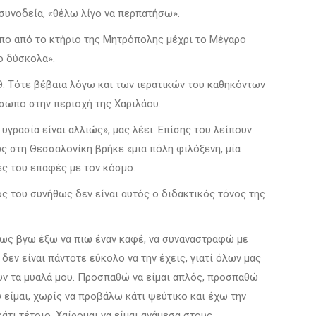
συνοδεία, «θέλω λίγο να περπατήσω».
ωπο από το κτήριο της Μητρόπολης μέχρι το Μέγαρο
ιο δύσκολα».
Θ. Τότε βέβαια λόγω και των ιερατικών του καθηκόντων
όσωπο στην περιοχή της Χαριλάου.
υγρασία είναι αλλιώς», μας λέει. Επίσης του λείπουν
ς στη Θεσσαλονίκη βρήκε «μια πόλη φιλόξενη, μία
ές του επαφές με τον κόσμο.
ς του συνήθως δεν είναι αυτός ο διδακτικός τόνος της
 όμως βγω έξω να πιω έναν καφέ, να συναναστραφώ με
εν είναι πάντοτε εύκολο να την έχεις, γιατί όλων μας
υν τα μυαλά μου. Προσπαθώ να είμαι απλός, προσπαθώ
είμαι, χωρίς να προβάλω κάτι ψεύτικο και έχω την
άτι τέτοιο. Χαίρομαι να είμαι ανάμεσα στους