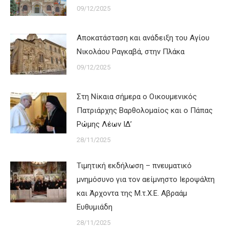
09/12/2025
Αποκατάσταση και ανάδειξη του Αγίου
Νικολάου Ραγκαβά, στην Πλάκα
09/12/2025
Στη Νίκαια σήμερα ο Οικουμενικός
Πατριάρχης Βαρθολομαίος και ο Πάπας
Ρώμης Λέων ΙΔ’
28/11/2025
Τιμητική εκδήλωση – πνευματικό
μνημόσυνο για τον αείμνηστο Ιεροψάλτη
και Άρχοντα της Μ.τ.Χ.Ε. Αβραάμ
Ευθυμιάδη
28/11/2025