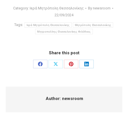
Category:
Ιερά Μητρόπολη Θεσσαλονίκης
By
newsroom
22/09/2024
Tags:
Ιερά Μητρόπολη Θεσσαλονίκης
Μητρόπολη Θεσσαλονίκης
Μητροπολίτης Θεσσαλονίκης Φιλόθεος
Share this post
Share
Share
Share
Share
on
on
on
on
Facebook
X
Pinterest
LinkedIn
Author:
newsroom