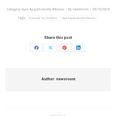
Category:
Ιερά Αρχιεπισκοπή Αθηνών
By
newsroom
05/10/2024
Tags:
Εκκλησία της Ελλάδος
Ιερά Αρχιεπισκοπή Αθηνών
Share this post
Share
Share
Share
Share
on
on
on
on
Facebook
X
Pinterest
LinkedIn
Author:
newsroom
Post