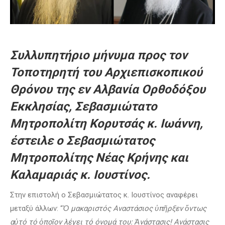
Συλλυπητήριο μήνυμα προς τον
Τοποτηρητή του Αρχιεπισκοπικού
Θρόνου της εν Αλβανία Ορθοδόξου
Εκκλησίας, Σεβασμιώτατο
Μητροπολίτη Κορυτσάς κ. Ιωάννη,
έστειλε ο Σεβασμιώτατος
Μητροπολίτης Νέας Κρήνης και
Καλαμαριάς κ. Ιουστίνος.
Στην επιστολή ο Σεβασμιώτατος κ. Ιουστίνος αναφέρει
μεταξύ άλλων: “
Ὁ μακαριστός Αναστάσιος ὑπῆρξεν ὄντως
αὐτό τό ὁποῖον λέγει τό όνομά του: Ἀνάστασις! Ανάστασις