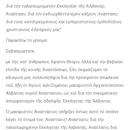
διά τήν ταλαιπωρημένην Εκκλησίαν τῆς Ἀλβανίας,
Ἀνάστασις διά τόν ἐκδιωχθέντα ἱερὸν κλῆρον, Ανάστασις
διά τούς κατατρεγμένους καί ἐμπεριστατους ὀρθοδόξους
χριστιανούς ἀδελφούς μας
“.
Παρακάτω το μήνυμα:
Σεβασμιώτατε,
μέ τήν, κατ’ ἄνθρωπον, ἄφατον θλίψιν, ἀλλά καί τήν βεβαίαν
ἐλπίδα τῆς κοινῆς Ἀναστάσεως, Σᾶς ἐκφράζομεν τά
εἰλικρινή μας συλλυπητήρια διά τήν πρόσφατον ἀπώλειαν
τοῦ, ἤδη ἐν Ἁγίοις αὐλιζομένου, μακαριστοῦ Ἀρχιεπισκόπου
Αλβανίας κυροῦ Ἀναστασίου, ὡς καί διά τόν πνευματικόν
ἀπορφανισμόν τῆς ἀδελφῆς Ἐκκλησίας τῆς Ἀλβανίας.
Ὁ μακαριστός Αναστάσιος ὑπῆρξεν ὄντως αὐτό τό ὁποῖον
λέγει τό όνομά του: Ἀνάστασις! Ανάστασις διά τήν
ταλαιπωρημένην Εκκλησίαν τῆς Ἀλβανίας, Ἀνάστασις διά