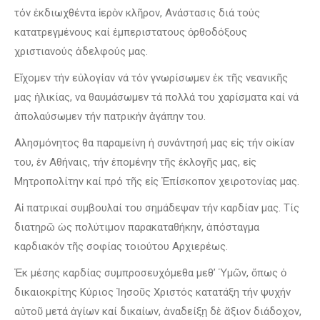
τόν ἐκδιωχθέντα ἱερὸν κλῆρον, Ανάστασις διά τούς
κατατρεγμένους καί ἐμπεριστατους ὀρθοδόξους
χριστιανούς ἀδελφούς μας.
Εἴχομεν τήν εὐλογίαν νά τόν γνωρίσωμεν ἐκ τῆς νεανικῆς
μας ἡλικίας, να θαυμάσωμεν τά πολλά του χαρίσματα καί νά
ἀπολαύσωμεν τήν πατρικήν ἀγάπην του.
Αλησμόνητος θα παραμείνη ή συνάντησή μας εἰς τήν οἰκίαν
του, ἐν Αθήναις, τήν ἑπομένην τῆς ἐκλογῆς μας, εἰς
Μητροπολίτην καί πρό τῆς εἰς Ἐπίσκοπον χειροτονίας μας.
Αἱ πατρικαί συμβουλαί του σημάδεψαν τήν καρδίαν μας. Τίς
διατηρῶ ὡς πολύτιμον παρακαταθήκην, ἀπόσταγμα
καρδιακόν τῆς σοφίας τοιούτου Αρχιερέως.
Ἐκ μέσης καρδίας συμπροσευχόμεθα μεθ’ Ὑμῶν, ὅπως ὁ
δικαιοκρίτης Κύριος Ἰησοῦς Χριστός κατατάξη τήν ψυχήν
αὐτοῦ μετά ἁγίων καί δικαίων, ἀναδείξῃ δὲ ἄξιον διάδοχον,