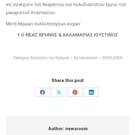
εἰς συνέχισιν τοῦ θεαρέστου καί πολυδιαστάτου ἔργου τοῦ
μακαριστοῦ Ἀναστασίου.
Μετά θερμών συλλυπητηρίων ευχών
† Ο ΝΕΑΣ ΚΡΗΝΗΣ & ΚΑΛΑΜΑΡΙΑΣ ΙΟΥΣΤΙΝΟΣ
Category:
Εκκλησία της Κύπρου
By
newsroom
29/01/2025
Share this post
Share
Share
Share
Share
on
on
on
on
Facebook
X
Pinterest
LinkedIn
Author:
newsroom