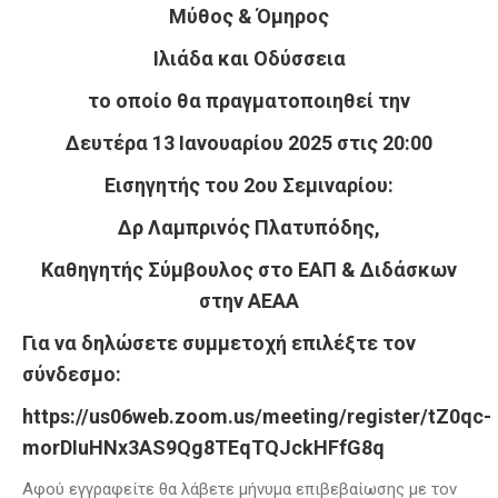
Μύθος & Όμηρος
Ιλιάδα και Οδύσσεια
το οποίο θα πραγματοποιηθεί την
Δευτέρα 13 Ιανουαρίου 2025 στις 20:00
Εισηγητής του 2ου Σεμιναρίου:
Δρ Λαμπρινός Πλατυπόδης,
Καθηγητής Σύμβουλος στο ΕΑΠ & Διδάσκων
στην ΑΕΑΑ
Για να δηλώσετε συμμετοχή επιλέξτε τον
σύνδεσμο:
https://us06web.zoom.us/meeting/register/tZ0qc-
morDIuHNx3AS9Qg8TEqTQJckHFfG8q
Αφού εγγραφείτε θα λάβετε μήνυμα επιβεβαίωσης με τον