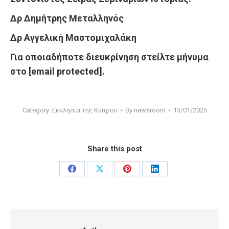
Δρ Δημήτρης Μεταλληνός
Δρ Αγγελική Μαστομιχαλάκη
Για οποιαδήποτε διευκρίνηση στείλτε μήνυμα
στο
[email protected]
.
Category:
Εκκλησία της Κύπρου
By
newsroom
13/01/2025
Share this post
Share
Share
Share
Share
on
on
on
on
Facebook
X
Pinterest
LinkedIn