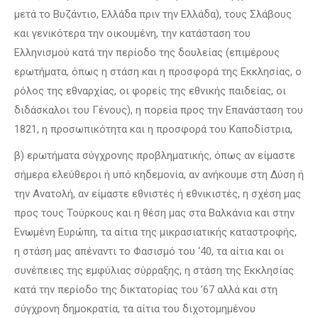
μετά το Βυζάντιο, Ελλάδα πριν την Ελλάδα), τους Σλάβους
και γενικότερα την οικουμένη, την κατάσταση του
Ελληνισμού κατά την περίοδο της δουλείας (επιμέρους
ερωτήματα, όπως η στάση και η προσφορά της Εκκλησίας, ο
ρόλος της εθναρχίας, οι φορείς της εθνικής παιδείας, οι
διδάσκαλοι του Γένους), η πορεία προς την Επανάσταση του
1821, η προσωπικότητα και η προσφορά του Καποδίστρια,
β) ερωτήματα σύγχρονης προβληματικής, όπως αν είμαστε
σήμερα ελεύθεροι ή υπό κηδεμονία, αν ανήκουμε στη Δύση ή
την Ανατολή, αν είμαστε εθνιστές ή εθνικιστές, η σχέση μας
προς τους Τούρκους και η θέση μας στα Βαλκάνια και στην
Ενωμένη Ευρώπη, τα αίτια της μικρασιατικής καταστροφής,
η στάση μας απέναντι το Φασισμό του ‘40, τα αίτια και οι
συνέπειες της εμφύλιας σύρραξης, η στάση της Εκκλησίας
κατά την περίοδο της δικτατορίας του ’67 αλλά και στη
σύγχρονη δημοκρατία, τα αίτια του διχοτομημένου