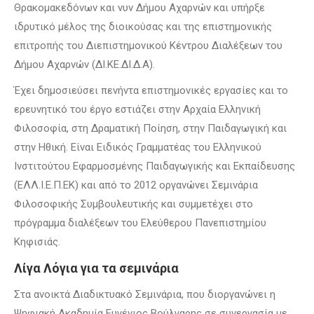
Θρακομακεδόνων και νυν Δήμου Αχαρνών και υπήρξε
ιδρυτικό μέλος της διοικούσας και της επιστημονικής
επιτροπής του Διεπιστημονικού Κέντρου Διαλέξεων του
Δήμου Αχαρνών (ΔΙ.ΚΕ.ΔΙ.Δ.Α).
Έχει δημοσιεύσει πενήντα επιστημονικές εργασίες και το
ερευνητικό του έργο εστιάζει στην Αρχαία Ελληνική
Φιλοσοφία, στη Δραματική Ποίηση, στην Παιδαγωγική και
στην Ηθική. Είναι Ειδικός Γραμματέας του Ελληνικού
Ινστιτούτου Εφαρμοσμένης Παιδαγωγικής και Εκπαίδευσης
(ΕΛΛ.Ι.Ε.Π.ΕΚ) και από το 2012 οργανώνει Σεμινάρια
Φιλοσοφικής Συμβουλευτικής και συμμετέχει στο
πρόγραμμα διαλέξεων του Ελεύθερου Πανεπιστημίου
Κηφισιάς.
Λίγα Λόγια για τα σεμινάρια
Στα ανοικτά Διαδικτυακό Σεμινάρια, που διοργανώνει η
Ψηφιακή Ακαδημία Ευγένιος Βούλγαρης σε συνεργασία με