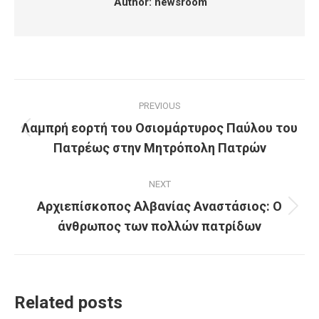
Author:
newsroom
Post
PREVIOUS
navigation
Λαμπρή εορτή του Οσιομάρτυρος Παύλου του
Previous
Πατρέως στην Μητρόπολη Πατρών
post:
NEXT
Αρχιεπίσκοπος Αλβανίας Αναστάσιος: Ο
Next
άνθρωπος των πολλών πατρίδων
post:
Related posts