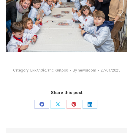
Category:
Εκκλησία της Κύπρου
By
newsroom
27/01/2025
Share this post
Share
Share
Share
Share
on
on
on
on
Facebook
X
Pinterest
LinkedIn