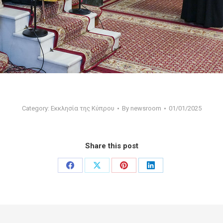
Category:
Εκκλησία της Κύπρου
By
newsroom
01/01/2025
Share this post
Share
Share
Share
Share
on
on
on
on
Facebook
X
Pinterest
LinkedIn