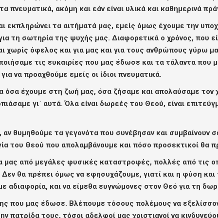
τα πνευματικά, ακόμη και εάν είναι υλικά και καθημερινά πρ
αι εκπληρώνει τα αιτήματά μας, εμείς όμως έχουμε την υποχ
για τη σωτηρία της ψυχής μας. Διαφορετικά ο χρόνος, που εί
αι χωρίς όφελος και για μας και για τους ανθρώπους γύρω μ
ποιήσαμε τις ευκαιρίες που μας έδωσε και τα τάλαντα που μ
για να προαχθούμε εμείς οι ίδιοι πνευματικά.
 όσα έχουμε στη ζωή μας, όσα ζήσαμε και απολαύσαμε τον χρ
οπιάσαμε γι᾽ αυτά. Όλα είναι δωρεές του Θεού, είναι επιτεύγ
 αν θυμηθούμε τα γεγονότα που συνέβησαν και συμβαίνουν σ
ία του Θεού που απολαμβάνουμε και πόσο προσεκτικοί θα πρέ
 μας από μεγάλες φυσικές καταστροφές, πολλές από τις ο
 Δεν θα πρέπει όμως να εφησυχάζουμε, γιατί και η φύση και 
 με αδιαφορία, και να είμεθα ευγνώμονες στον Θεό για τη δωρ
ρήνης που μας έδωσε. Βλέπουμε τόσους πολέμους να εξελίσσο
την πατρίδα τους, τόσοι αδελφοί μας χριστιανοί να κινδυνεύ