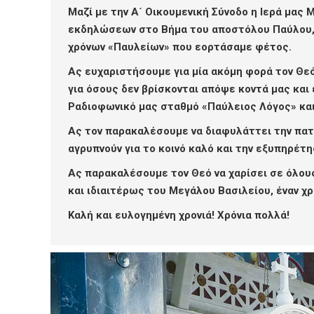
Μαζί με την Α´ Οικουμενική Σύνοδο η Ιερά μα
εκδηλώσεων στο Βήμα του αποστόλου Παύλου, τ
χρόνων «Παυλείων» που εορτάσαμε φέτος.
Ας ευχαριστήσουμε για μία ακόμη φορά τον Θεό
για όσους δεν βρίσκονται απόψε κοντά μας και 
Ραδιοφωνικό μας σταθμό «Παύλειος Λόγος» και
Ας τον παρακαλέσουμε να διαφυλάττει την πατρ
αγρυπνούν για το κοινό καλό και την εξυπηρέτ
Ας παρακαλέσουμε τον Θεό να χαρίσει σε όλους
και ιδιαιτέρως του Μεγάλου Βασιλείου, έναν χρ
Καλή και ευλογημένη χρονιά! Χρόνια πολλά!