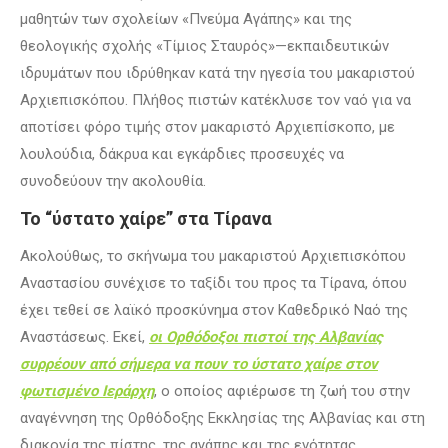
μαθητών των σχολείων «Πνεύμα Αγάπης» και της
θεολογικής σχολής «Τίμιος Σταυρός»—εκπαιδευτικών
ιδρυμάτων που ιδρύθηκαν κατά την ηγεσία του μακαριστού
Αρχιεπισκόπου. Πλήθος πιστών κατέκλυσε τον ναό για να
αποτίσει φόρο τιμής στον μακαριστό Αρχιεπίσκοπο, με
λουλούδια, δάκρυα και εγκάρδιες προσευχές να
συνοδεύουν την ακολουθία.
Το “ύστατο χαίρε” στα Τίρανα
Ακολούθως, το σκήνωμα του μακαριστού Αρχιεπισκόπου
Αναστασίου συνέχισε το ταξίδι του προς τα Τίρανα, όπου
έχει τεθεί σε λαϊκό προσκύνημα στον Καθεδρικό Ναό της
Αναστάσεως. Εκεί,
οι Ορθόδοξοι πιστοί της Αλβανίας
συρρέουν από σήμερα να πουν το ύστατο χαίρε στον
φωτισμένο Ιεράρχη
, ο οποίος αφιέρωσε τη ζωή του στην
αναγέννηση της Ορθόδοξης Εκκλησίας της Αλβανίας και στη
διακονία της πίστης, της αγάπης και της ενότητας.