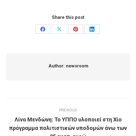
Share this post
Share
Share
Share
Share
on
on
on
on
Facebook
X
Pinterest
LinkedIn
Author:
newsroom
Post
PREVIOUS
navigation
Λίνα Μενδώνη: Το ΥΠΠΟ υλοποιεί στη Χίο
πρόγραμμα πολιτιστικών υποδομών άνω των
Previous
post: