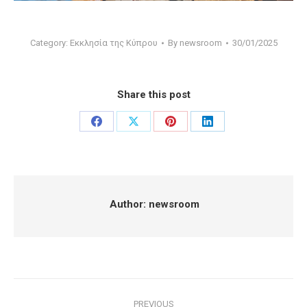
Category:
Εκκλησία της Κύπρου
By
newsroom
30/01/2025
Share this post
Share
Share
Share
Share
on
on
on
on
Facebook
X
Pinterest
LinkedIn
Author:
newsroom
Post
PREVIOUS