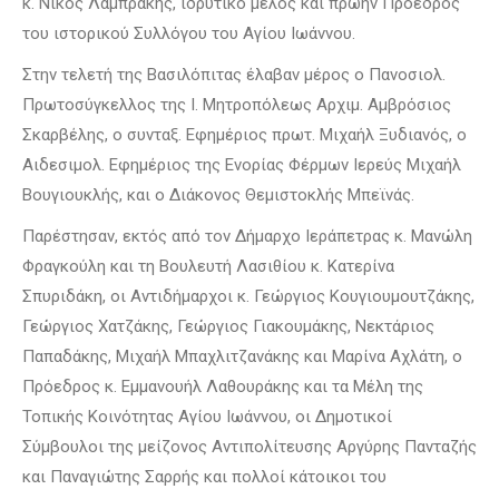
κ. Νίκος Λαμπράκης, ιδρυτικό μέλος και πρώην Πρόεδρος
του ιστορικού Συλλόγου του Αγίου Ιωάννου.
Στην τελετή της Βασιλόπιτας έλαβαν μέρος ο Πανοσιολ.
Πρωτοσύγκελλος της Ι. Μητροπόλεως Αρχιμ. Αμβρόσιος
Σκαρβέλης, ο συνταξ. Εφημέριος πρωτ. Μιχαήλ Ξυδιανός, ο
Αιδεσιμολ. Εφημέριος της Ενορίας Φέρμων Ιερεύς Μιχαήλ
Βουγιουκλής, και ο Διάκονος Θεμιστοκλής Μπεϊνάς.
Παρέστησαν, εκτός από τον Δήμαρχο Ιεράπετρας κ. Μανώλη
Φραγκούλη και τη Βουλευτή Λασιθίου κ. Κατερίνα
Σπυριδάκη, οι Αντιδήμαρχοι κ. Γεώργιος Κουγιουμουτζάκης,
Γεώργιος Χατζάκης, Γεώργιος Γιακουμάκης, Νεκτάριος
Παπαδάκης, Μιχαήλ Μπαχλιτζανάκης και Μαρίνα Αχλάτη, ο
Πρόεδρος κ. Εμμανουήλ Λαθουράκης και τα Μέλη της
Τοπικής Κοινότητας Αγίου Ιωάννου, οι Δημοτικοί
Σύμβουλοι της μείζονος Αντιπολίτευσης Αργύρης Πανταζής
και Παναγιώτης Σαρρής και πολλοί κάτοικοι του