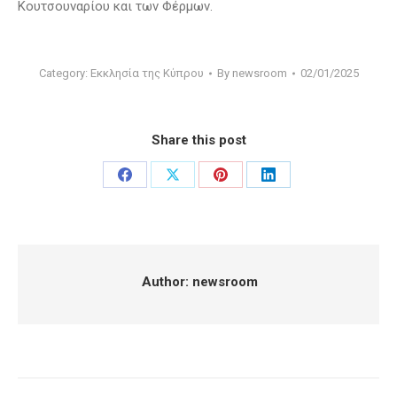
Κουτσουναρίου και των Φέρμων.
Category:
Εκκλησία της Κύπρου
By
newsroom
02/01/2025
Share this post
Share
Share
Share
Share
on
on
on
on
Facebook
X
Pinterest
LinkedIn
Author:
newsroom
Post