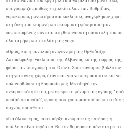
«Το κοινωνικό του έργο μιλά και θα μιλά από μόνο του»,
υπογραμμίζει, καθώς «σχολεία όλων των βαθμίδων,
γηροκομεία, μοναστήρια και εκκλησίες ανεγέρθηκαν χάρη
στη δική του επιμονή και ακούραστη φύση» και ήταν
«αφοσιωμένος πάντοτε στη θεόπνευστη αποστολή του σε
όλα τα μήκη και τα πλάτη της γης».
«Όμως, και η συνολική αναγέννηση της Ορθόδοξης
Αυτοκέφαλης Εκκλησίας της Αλβανίας εκ της τέφρας της,
φέρει την υπογραφή του. Όταν ο Χριστιανισμός βαλλόταν
στη γειτονική χώρα, ήταν εκεί για να υπερασπιστεί και να
παλινορθώσει τη θρησκεία μας. Με οδηγό την
πνευματικότητά του, μετέφερε το μήνυμα της αγάπης “ από
καρδιά σε καρδιά”, φράση που χρησιμοποιούσε και ο ίδιος
συχνά», προσθέτει.
«Για όλους εμάς, που υπήρξε πνευματικός πατέρας, η
απώλεια είναι τεράστια. Θα τον θυμόμαστε πάντοτε με το