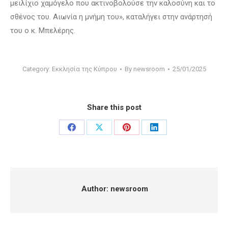
μειλίχιο χαμόγελο που ακτινοβολούσε την καλοσύνη και το
σθένος του. Αιωνία η μνήμη του», καταλήγει στην ανάρτησή
του ο κ. Μπελέρης.
Category:
Εκκλησία της Κύπρου
By
newsroom
25/01/2025
Share this post
Share
Share
Share
Share
on
on
on
on
Facebook
X
Pinterest
LinkedIn
Author:
newsroom