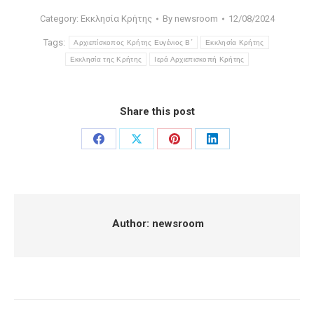
Category:
Εκκλησία Κρήτης
By
newsroom
12/08/2024
Tags:
Αρχιεπίσκοπος Κρήτης Ευγένιος Β΄
Εκκλησία Κρήτης
Εκκλησία της Κρήτης
Ιερά Αρχιεπισκοπή Κρήτης
Share this post
Share
Share
Share
Share
on
on
on
on
Facebook
X
Pinterest
LinkedIn
Author:
newsroom
Post