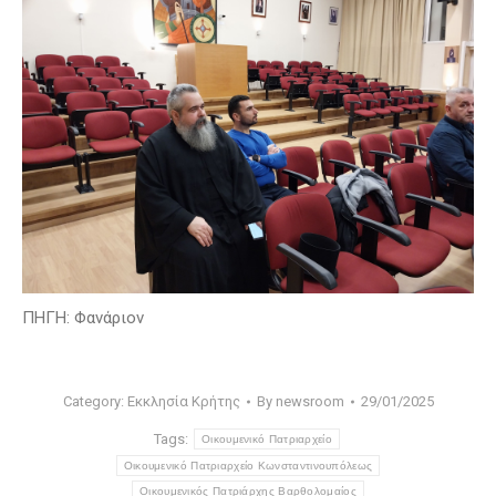
ΠΗΓΗ: Φανάριον
Category:
Εκκλησία Κρήτης
By
newsroom
29/01/2025
Tags:
Οικουμενικό Πατριαρχείο
Οικουμενικό Πατριαρχείο Κωνσταντινουπόλεως
Οικουμενικός Πατριάρχης Βαρθολομαίος