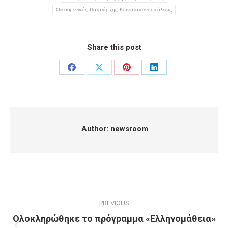
Οικουμενικός Πατριάρχης Κωνσταντινουπόλεως
Share this post
Share
Share
Share
Share
on
on
on
on
Facebook
X
Pinterest
LinkedIn
Author:
newsroom
Post
PREVIOUS
navigation
Ολοκληρώθηκε το πρόγραμμα «Ελληνομάθεια»