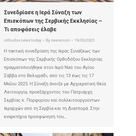
Συνεδρίασε η Ιερά Σύναξη των
Επισκόπων της Σερβικής Εκκλησίας –
Τι αποφάσεις έλαβε
orthodox news today
By
newsroom
19/05/2025
Η τακτική συνεδρίαση της Ιεράς Συνάξεως των
Επισκόπων της Σερβικής Ορθοδόξου Εκκλησίας
πραγματοποιήθηκε στον Ιερό Ναό του Αγίου
Σάββα στο Βελιγράδι, από τις 13 έως τις 17
Μαΐου 2025. Η Σύναξη άνοιξε με Αρχιερατική Θεία
Λειτουργία, προεξάρχοντος του Πατριάρχη
Σερβίας κ. Πορφυρίου και συλλειτουργούντων
Ιεραρχών από τη Σερβία και τη Διασπορά. Στην
εναρκτήρια προσφώνησή του,…