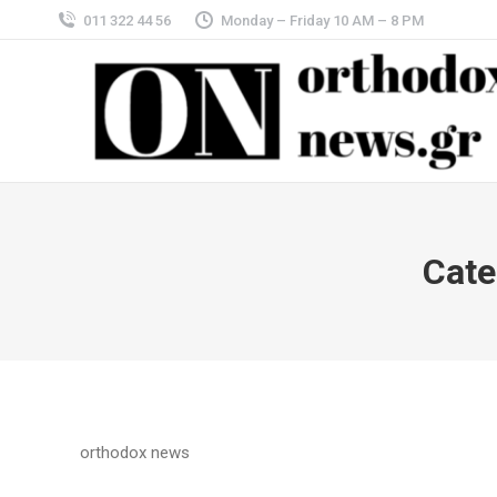
011 322 44 56
Monday – Friday 10 AM – 8 PM
Cate
orthodox news