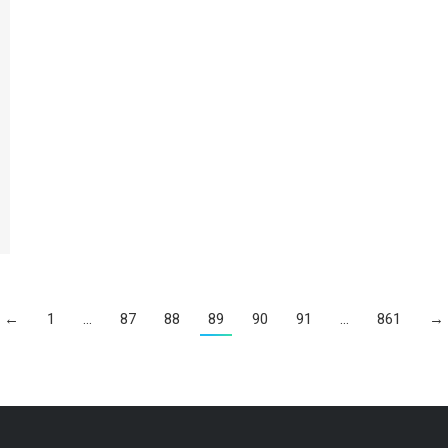
←
1
…
87
88
89
90
91
…
861
→