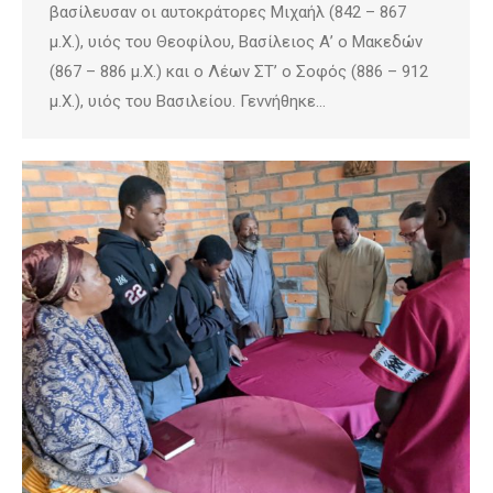
βασίλευσαν οι αυτοκράτορες Μιχαήλ (842 – 867
μ.Χ.), υιός του Θεοφίλου, Βασίλειος Α’ ο Μακεδών
(867 – 886 μ.Χ.) και ο Λέων ΣΤ’ ο Σοφός (886 – 912
μ.Χ.), υιός του Βασιλείου. Γεννήθηκε…