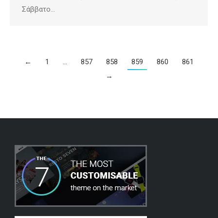
Σάββατο…
←
1
…
857
858
859
860
861
→